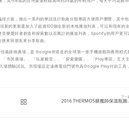
來，其中8成的台灣樂迷粉絲為18到35歲的年輕用戶，每天平均花費16
瀏覽編排介面，推出一系列的華語流行歌曲分類專區方便用戶瀏覽，其中
。 這項新的更新還加入了超過100個全新的本地播放列表，可以和現有的
音樂愛好者創造和探索數以百萬計的播放列表，Spotify的用戶更可
郵件更方便來與朋友來分享歌曲。
面，靠近信義路側廣場，是 Google所搭造的全球第一座手機遊戲與應用程
、「市民廣場」、「玩家殿堂」、「探索樂園」、「Play專區」五大
場體驗試玩。另現場設定遠傳電信門號作為Google Play付款工具
下一
2016 THERMOS膳魔師保溫瓶圖..