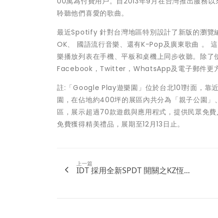
00萬為付費用戶。自2013年9月在台灣推出服務以
聆聽他們喜愛的歌曲。
最近Spotify 針對台灣地區特別設計了新版的
OK、 國語流行音樂、還有K-Pop及廣東歌曲 
樂播放列表在手機、平板和桌機上同步收聽。除了使
Facebook，Twitter，WhatsApp及電子
註:「Google Play遊樂園」位於台北101對
園，在佔地約400坪的展區內共分為「親子公園」
區，展示超過70款遊戲與應用程式，提供民眾免費入
免費獲得精美禮品，展期至12月13日止。
上一篇
IDT 採用全新SPDT 開關之KZ恆...