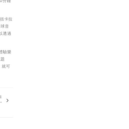
0分鐘
包括卡拉
全球音
以透過
式體驗樂
主題
，就可
篇
.