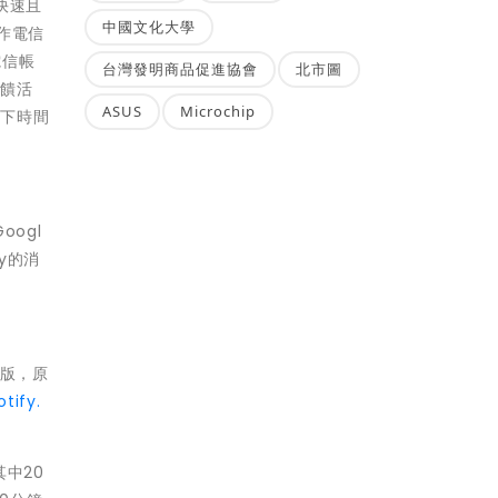
快速且
中國文化大學
合作電信
電信帳
台灣發明商品促進協會
北市圖
回饋活
ASUS
Microchip
省下時間
oogl
ay的消
費版，原
tify.
其中20