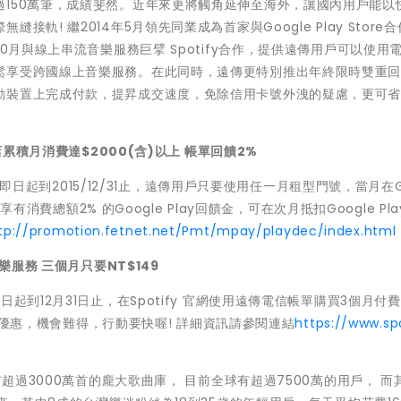
150萬筆，成績斐然。近年來更將觸角延伸至海外，讓國內用戶能以
! 繼2014年5月領先同業成為首家與Google Play Store
0月與線上串流音樂服務巨擘 Spotify合作，提供遠傳用戶可以使用
鬆享受跨國線上音樂服務。在此同時，遠傳更特別推出年終限時雙重
動裝置上完成付款，提昇成交速度，免除信用卡號外洩的疑慮，更可
店累積月消費達$2000(含)以上 帳單回饋2%
，自即日起到2015/12/31止，遠傳用戶只要使用任一月租型門號，當月在G
享有消費總額2% 的Google Play回饋金，可在次月抵扣Google Pl
tp://promotion.fetnet.net/Pmt/mpay/playdec/index.html
樂服務 三個月只要NT$149
起到12月31日止，在Spotify 官網使用遠傳電信帳單購買3個月付
限時優惠，機會難得，行動要快喔! 詳細資訊請參閱連結
https://www.spo
有超過3000萬首的龐大歌曲庫， 目前全球有超過7500萬的用戶， 而