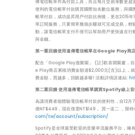
傳電信帳單作為付款工具，而且每月交易筆數更超過
便利的電信帳單付款購買國際知名數位服務，與國際無縫接軌
帳單付款，成功提昇用戶付款比例後，更在2015年1
單訂閱服務，只要簡單幾個步驟就可完成交易，輕
動，讓電信帳單支付不僅可以幫助用戶更快速在行
與金錢。
第一重回饋使用遠傳電信帳單在Google Play商
配合「Google Play遊樂園」 (註)歡喜開園慶
e Play商店累積消費金額達$2,000元(含)以上，就
費金額，買越多，回饋越多喔! 活動詳情請連結:
ht
第二重回饋 使用遠傳電信帳單購買Spotify線上音
為讓消費者能體驗電信帳單付款的便利性，自12月7日
價NT$449，現在僅需NT$149， 買一送二 ，
com/tw/account/subscription/
Spotify是全球最受歡迎的音樂串流服務平台，擁