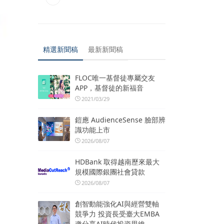
精選新聞稿
最新新聞稿
FLOC唯一基督徒專屬交友
APP，基督徒的新福音
2021/03/29
鎧應 AudienceSense 臉部辨
識功能上市
2026/08/07
HDBank 取得越南歷來最大
規模國際銀團社會貸款
2026/08/07
創智動能強化AI與經營雙軸
競爭力 投資長受臺大EMBA
邀分享AI時代投資思維