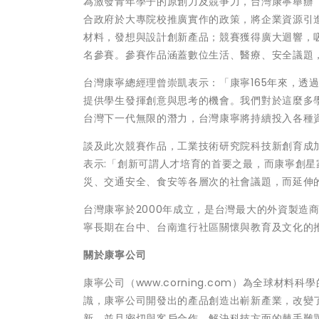
為激發青年學子的原創力及競爭力，台灣康寧舉辦
合政府於大專院校推廣實作的政策，將企業資源引
材料，發想與設計創新產品；競賽獲得廣大迴響，吸
名參賽。參賽作品涵蓋數位生活、醫療、安全議題
台灣康寧總經理曾崇凱表示：「康寧165年來，透
提供學生發揮創意與思考的機會。我們對於這麼多
台灣下一代無限的潛力，台灣康寧將持續投入各種
談及此次競賽作品，工業技術研究院科技新創育成
表示:「創新可謂人才培育的首要之最，而康寧創
災、交通安全、食安等各層次的社會議題，而延伸
台灣康寧於2000年成立，是台灣最大的外資製造商
寧長期在台中、台南進行社區關懷與教育及文化的
關於康寧公司
康寧公司（www.corning.com）為全球材
識，康寧公司開發出的產品創造出嶄新產業，改變
新，並且密切與客戶合作，解決科技方面的棘手難