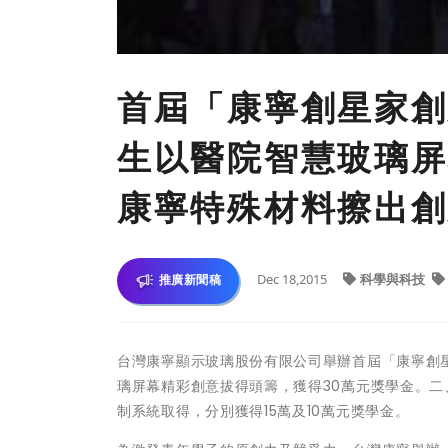
首屆「康寧創星家創
生以醫院智慧玻璃屏
康寧特殊材料擦出創
Dec 18,2015
科學與科技
推廣新聞稿
台灣康寧顯示玻璃股份有限公司舉辦首屆「康寧創星
璃屏幕精彩創意拔得頭籌，獲得30萬元獎學金。
制系統取得，分別獲得15萬及10萬元獎學金。