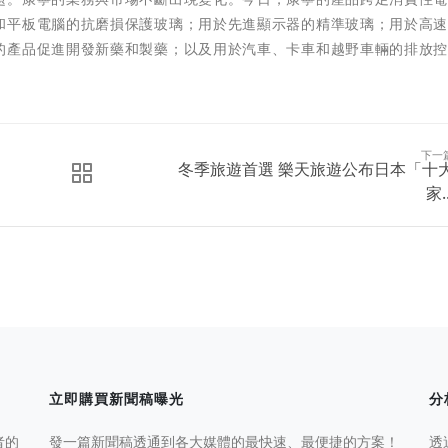
和平板電腦的抗磨損保護玻璃；用於先進顯示器的精準玻璃；用於高
的產品促進開發新藥和製藥；以及用於汽車、卡車和越野車輛的排放
下一
冬季旅遊首選 樂天旅遊公布日本「十
家..
立即購買新聞稿曝光
分
者的
發一篇新聞稿透通到各大媒體的最快速、最便捷的方案！
透