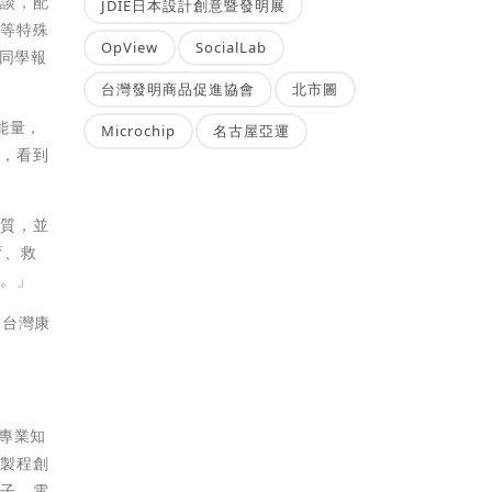
對談，配
JDIE日本設計創意暨發明展
纖等特殊
OpView
SocialLab
系同學報
台灣發明商品促進協會
北市圖
能量，
Microchip
名古屋亞運
質，看到
品質，並
育、救
性。」
。台灣康
的專業知
和製程創
電子、電