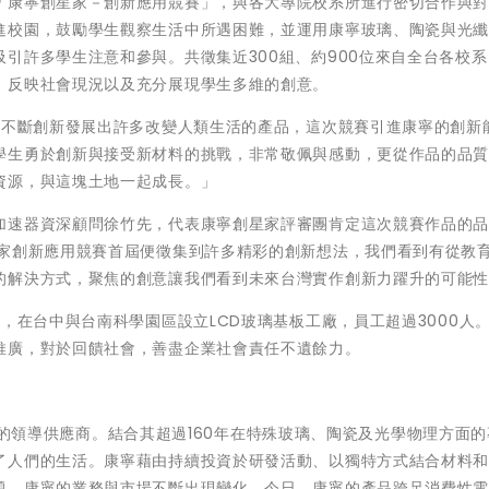
「康寧創星家－創新應用競賽」，與各大專院校系所進行密切合作與
進校園，鼓勵學生觀察生活中所遇困難，並運用康寧玻璃、陶瓷與光
引許多學生注意和參與。共徵集近300組、約900位來自全台各校
，反映社會現況以及充分展現學生多維的創意。
過不斷創新發展出許多改變人類生活的產品，這次競賽引進康寧的創新
學生勇於創新與接受新材料的挑戰，非常敬佩與感動，更從作品的品
資源，與這塊土地一起成長。」
加速器資深顧問徐竹先，代表康寧創星家評審團肯定這次競賽作品的
星家創新應用競賽首屆便徵集到許多精彩的創新想法，我們看到有從教
的解決方式，聚焦的創意讓我們看到未來台灣實作創新力躍升的可能
，在台中與台南科學園區設立LCD玻璃基板工廠，員工超過3000人
推廣，對於回饋社會，善盡企業社會責任不遺餘力。
料科學的領導供應商。結合其超過160年在特殊玻璃、陶瓷及光學物理方面
了人們的生活。康寧藉由持續投資於研發活動、以獨特方式結合材料
題。康寧的業務與市場不斷出現變化。今日，康寧的產品跨足消費性