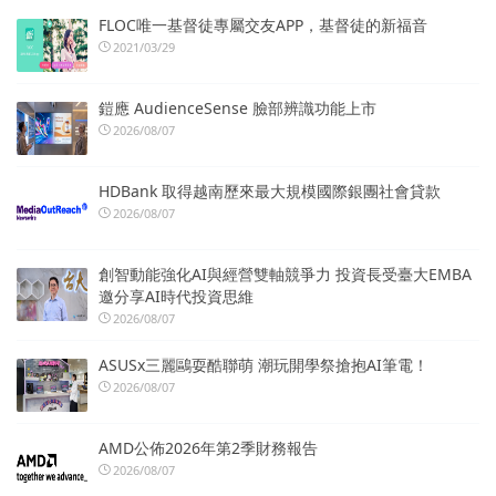
FLOC唯一基督徒專屬交友APP，基督徒的新福音
2021/03/29
鎧應 AudienceSense 臉部辨識功能上市
2026/08/07
HDBank 取得越南歷來最大規模國際銀團社會貸款
2026/08/07
創智動能強化AI與經營雙軸競爭力 投資長受臺大EMBA
邀分享AI時代投資思維
2026/08/07
ASUSx三麗鷗耍酷聯萌 潮玩開學祭搶抱AI筆電！
2026/08/07
AMD公佈2026年第2季財務報告
2026/08/07