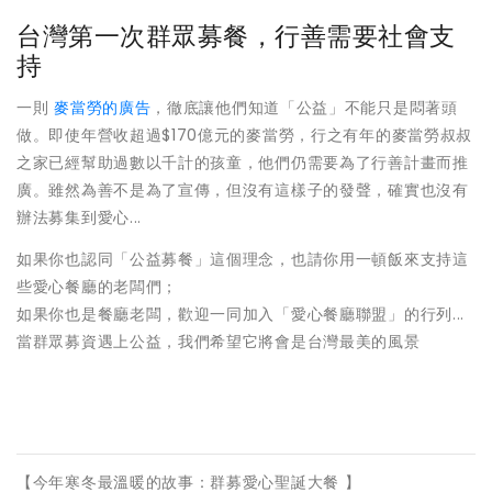
台灣第一次群眾募餐，行善需要社會支
持
一則
麥當勞的廣告
，徹底讓他們知道「公益」不能只是悶著頭
做。即使年營收超過$170億元的麥當勞，行之有年的麥當勞叔叔
之家已經幫助過數以千計的孩童，他們仍需要為了行善計畫而推
廣。雖然為善不是為了宣傳，但沒有這樣子的發聲，確實也沒有
辦法募集到愛心...
如果你也認同「公益募餐」這個理念，也請你用一頓飯來支持這
些愛心餐廳的老闆們；
如果你也是餐廳老闆，歡迎一同加入「愛心餐廳聯盟」的行列...
當群眾募資遇上公益，我們希望它將會是台灣最美的風景
【今年寒冬最溫暖的故事：群募愛心聖誕大餐 】