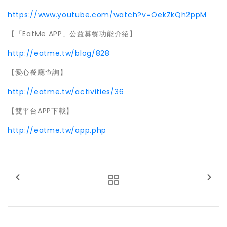
https://www.youtube.com/watch?v=OekZkQh2ppM
【「EatMe APP」公益募餐功能介紹】
http://eatme.tw/blog/828
【愛心餐廳查詢】
http://eatme.tw/activities/36
【雙平台APP下載】
http://eatme.tw/app.php