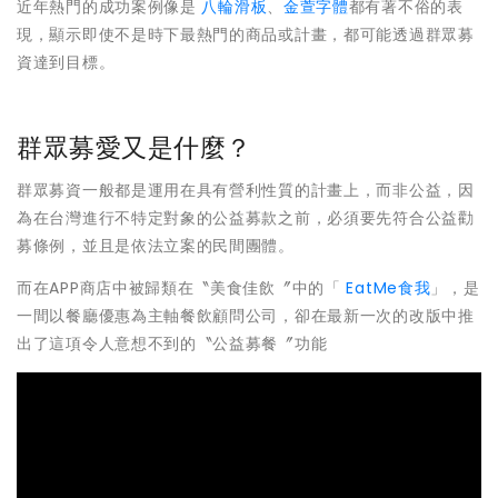
近年熱門的成功案例像是
八輪滑板
、
金萱字體
都有著不俗的表
現，顯示即使不是時下最熱門的商品或計畫，都可能透過群眾募
資達到目標。
群眾募愛又是什麼？
群眾募資一般都是運用在具有營利性質的計畫上，而非公益，因
為在台灣進行不特定對象的公益募款之前，必須要先符合公益勸
募條例，並且是依法立案的民間團體。
而在APP商店中被歸類在〝美食佳飲〞中的「
EatMe食我
」，是
一間以餐廳優惠為主軸餐飲顧問公司，卻在最新一次的改版中推
出了這項令人意想不到的〝公益募餐〞功能