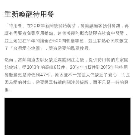
重新喚醒待用餐
「待用餐」在2013年新聞後開始萌芽，餐廳讓顧客預付餐錢，再
讓有需要者免費享用餐點。這個美麗的概念隨即在社會中發酵，
並且短短在半年間讓全台500間餐廳響應，並且有熱心民眾創立
了「台灣愛心地圖」，讓有需要的民眾搜尋。
然而，當熱潮過去以及缺乏媒體關注之後，提供待用餐的店家開
始銳減，從2013年的高峰813件、2014年412件到2015年的待用
餐數量更是降低到47件。原因並不一定是人們缺乏了愛心，而是
因為愛的付出，需要民眾持續的關注與提醒，而不只是一時的興
趣...