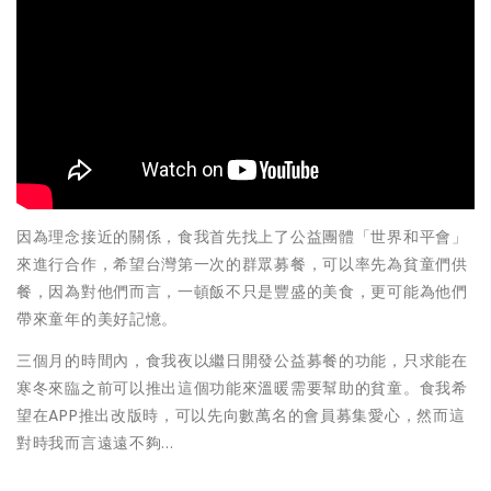
因為理念接近的關係，食我首先找上了公益團體「世界和平會」
來進行合作，希望台灣第一次的群眾募餐，可以率先為貧童們供
餐，因為對他們而言，一頓飯不只是豐盛的美食，更可能為他們
帶來童年的美好記憶。
三個月的時間內，食我夜以繼日開發公益募餐的功能，只求能在
寒冬來臨之前可以推出這個功能來溫暖需要幫助的貧童。食我希
望在APP推出改版時，可以先向數萬名的會員募集愛心，然而這
對時我而言遠遠不夠...