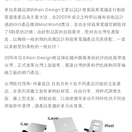
來自美國品牌的Rain Design主要以設計發展蘋果電腦及行動裝
置週邊產品為主要大項，在2003年成立之時即以擁有前衛設計
感的iGO產品獲得MacWorld獎項，並在全球蘋果電腦官網取得
了5顆星的評價；由於對品質的自我要求，堅持在台灣生產製
造，以獨樹一格的簡約高雅設計與蘋果電腦產品完美搭配，一直
以來都受到果粉的一致好評！
2015年12月Rain Design將這陣在國外榮獲果粉好評的炫風帶進
台灣，正式進軍台灣上架販售，要讓台灣的果粉們也能夠同享極
緻工藝的精巧產品。
台灣區代理商-祥豪資訊 目前共有十款不同產品功能的立架產
品，全系列原廠立架有著輕鋁材質、自由分享、滑桿式調整支
架、膝上型支架、輕鬆組裝、口袋便攜等多項不同特性供不同使
用族群作選擇，讓產品更趨於多元化發展。