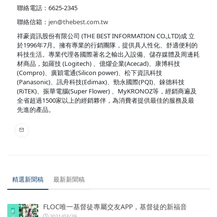
聯絡電話：6625-2345
聯絡信箱：
jen@thebest.com.tw
祥豪資訊股份有限公司 (THE BEST INFORMATION CO.,LTD)成 立
於1996年7月。擁有專業的行銷團隊，提供具人性化、舒適便利的
科技生活。專業代理各國際著名之輸出入設備、儲存媒體及周邊耗
材商品，如羅技 (Logitech) 、億燿企業(Acecad)、康博科技
(Compro)、廣穎電通(Silicon power)、松下資訊科技
(Panasonic)、訊舟科技(Edimax)、勁永國際(PQI)、錸德科技
(RiTEK)、振華電腦(Super Flower) 、MyKRONOZ等，經銷商遍及
全省超過1500家以上的經銷夥伴，為消費者提供最佳的服務及最
先進的產品。
精選新聞稿
最新新聞稿
FLOC唯一基督徒專屬交友APP，基督徒的新福音
2021/03/29