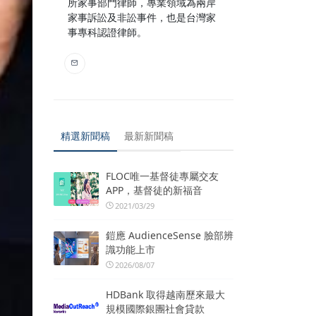
所家事部門律師，專業領域為兩岸
家事訴訟及非訟事件，也是台灣家
事專科認證律師。
精選新聞稿
最新新聞稿
FLOC唯一基督徒專屬交友
APP，基督徒的新福音
2021/03/29
鎧應 AudienceSense 臉部辨
識功能上市
2026/08/07
HDBank 取得越南歷來最大
規模國際銀團社會貸款