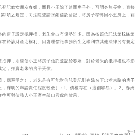
託登記給女朋友春嬌，而且小王除了這間房子外，可謂身無長物，直
條第1項之規定，向法院聲請塗銷信託登記，將房子移轉回小王身上，
的房子設定抵押權，老朱會占有優勢許多。因為按照信託法第12條第
存在於該財產之權利、因處理信託事務所生之權利或其他法律另有規
定抵押，則縱使小王將房子信託登記給春嬌，對於老朱的抵押權也不
裁定，拍賣老朱的房子受償。
因，應釋明之），老朱是有可能對信託登記到春嬌名下忠孝東路的房
上，釋明的舉證責任程度較低）：1、債權存在（這個容易）。2、春嬌
往往可對債務人小王產生敲山震虎的效果。
下一