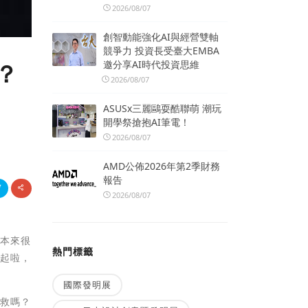
2026/08/07
創智動能強化AI與經營雙軸
競爭力 投資長受臺大EMBA
邀分享AI時代投資思維
？
2026/08/07
ASUSx三麗鷗耍酷聯萌 潮玩
開學祭搶抱AI筆電！
2026/08/07
AMD公佈2026年第2季財務
報告
2026/08/07
朱本來很
熱門標籤
的起啦，
國際發明展
有救嗎？