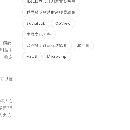
JDIE日本設計創意暨發明展
世界發明智慧財產聯盟總會
SocialLab
OpView
中國文化大學
「
信託
台灣發明商品促進協會
北市圖
之利益未
ASUS
Microchip
者，推定
人可以聲
債權人之
字第76
人之信