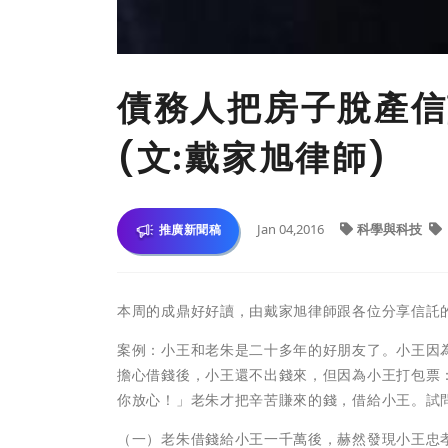
債務人把房子脫產信
(文:戴家旭律師)
Jan 04,2016
科學與科技
推廣新聞稿
本周的成鼎好好讀，由戴家旭律師跟各位分享信託
案例：小王和老朱是二十多年的好朋友了。小王因
擔心借錢後，小王還不出錢來，但因為小王打包票
你放心！」老朱才把辛苦賺來的錢，借給小王。試
（一）老朱借錢給小王一千萬後，赫然發現小王忠