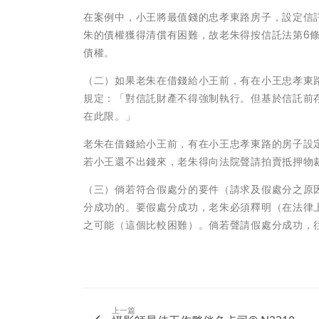
在案例中，小王將最值錢的忠孝東路房子，設定信
朱的債權獲得清償有困難，故老朱得按信託法第6
債權。
（二）如果老朱在借錢給小王前，有在小王忠孝東路
規定：「對信託財產不得強制執行。但基於信託前
在此限。」
老朱在借錢給小王前，有在小王忠孝東路的房子設
若小王還不出錢來，老朱得向法院聲請拍賣抵押物
（三）倘若符合假處分的要件（請求及假處分之原
分成功的。要假處分成功，老朱必須釋明（在法律
之可能（這個比較困難）。倘若聲請假處分成功，
上一篇