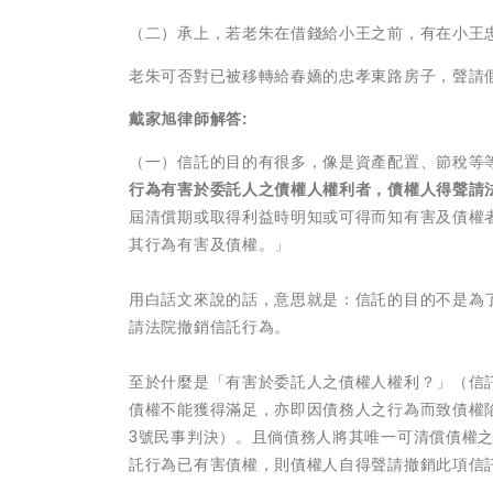
（二）承上，若老朱在借錢給小王之前，有在小王
老朱可否對已被移轉給春嬌的忠孝東路房子，聲請
戴家旭律師解答:
（一）信託的目的有很多，像是資產配置、節稅等
行為有害於委託人之債權人權利者，債權人得聲請
屆清償期或取得利益時明知或可得而知有害及債權
其行為有害及債權。」
用白話文來說的話，意思就是：信託的目的不是為
請法院撤銷信託行為。
至於什麼是「有害於委託人之債權人權利？」（信
債權不能獲得滿足，亦即因債務人之行為而致債權陷
3號民事判決）。且倘債務人將其唯一可清償債權
託行為已有害債權，則債權人自得聲請撤銷此項信託