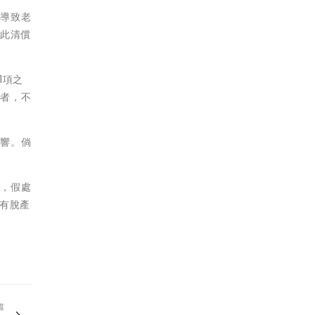
接導致老
藉此清償
1項之
定者，不
影響。倘
子，假處
有脫產
篇