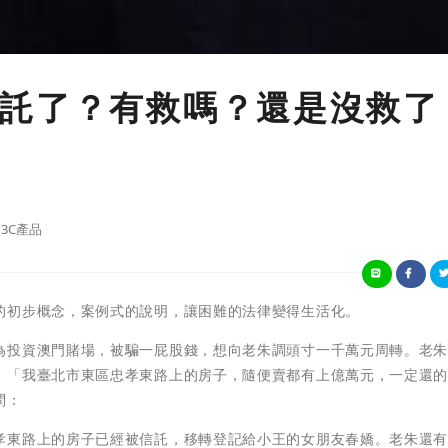
託了？有救嗎？還是沒救了
3C產品
的初步概念，案例式的說明，讓困難的法律變得生活化。
為投資澳門賭場，被騙一屁股錢，想向老朱調頭寸一千萬元周轉。老
：「我臺北市東區忠孝東路上的房子，隨便賣都有上億萬元，一定還
問：
孝東路上的房子已經被信託，移轉登記給小王的女朋友春嬌。老朱還