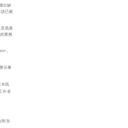
握出缺
申請已被
送至負責
大的業務
m+」
。
警示事
原本既
工作者
由附加