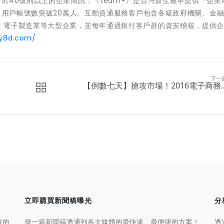
出40億則以上的企業簡訊；《team+》是台灣原生最早提供「企業A
家，用戶帳號數突破20萬人。互動資通服務客戶包含各級政府機關、金
、電子製造業等大型企業，並每年通過銀行客戶群的資安稽核，提供
ry8d.com/
下一
【倒數七天】搶攻市場！2016電子商務..
立即購買新聞稿曝光
分
者的
發一篇新聞稿透通到各大媒體的最快速、最便捷的方案！
透