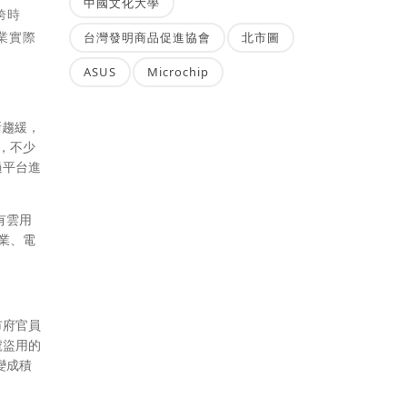
中國文化大學
跨時
業實際
台灣發明商品促進協會
北市圖
ASUS
Microchip
漸趨緩，
此，不少
過平台進
有雲用
業、電
市府官員
號盜用的
變成積