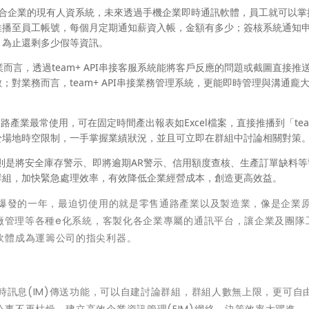
合企業的現有人資系統，未來透過手機企業即時通訊軟體，員工就可以掌
推播至員工帳號，每個月定期通知薪資入帳，金額有多少；簽核系統通知
月為止還剩多少假等資訊。
而言，透過team+ API串接客服系統能將客戶反應的問題或截圖直接推
對業務而言，team+ API串接業務管理系統，更能即時管理與溝通龐
路產業最常使用，可在固定時間產出報表如Excel檔案，直接推播到「tea
於場地時空限制，一手掌握業績狀況，並且可立即在群組中討論相關對策
則是將安全庫存警示、即將逾期AR警示、信用額度查核、生產訂單缺料等
理群組，加快緊急處理效率，有效降低企業經營成本，創造更高效益。
始爆發的一年，最迫切使用的就是零售通路產業以及製造業，像是企業
工廠管理等各種e化系統，客製化各企業專屬的通訊平台，讓企業及團隊
軟體成為運籌公司的指尖利器。
即時訊息(IM)傳送功能，可以自建討論群組，群組人數無上限，更可自