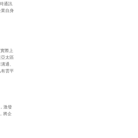
即時通訊
企業自身
業實際上
在亞太區
隊溝通、
私有雲平
，激發
，將企