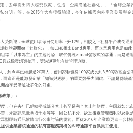
承翔，去年提出四大趨勢觀察，包括「企業溝通社群化」、「全球企業
/私分明」等，在2015年大多獲得驗證，今年依據國內外產業發展與企
：
2015年大受歡迎，全球使用者每日使用率上升12%，相較之下社群平台成長逐
時通訊軟體卻開始「社群化」，如LINE推出Band應用。而企業應用也是如
組織「以事為主」的主題討論，取代傳統e-mail發散式的溝通，而是透
工具或檔案歸類整理，讓溝通更能有效管理追蹤。
人，到今年已經超過20萬人，使用家數也從100家成長到3,500家(包含公
」，而這正是能激發企業「知識與經驗」的重要競爭力關鍵。不論是傳統產
已開始享受溝通社群化的好處。
訊政策」：
態度，但在去
年已經轉變成部分禁止甚至是完全禁止的態度，主因就如北
不善，未讀訊息量暴增千則等等，因公私不分、缺乏後臺管理機制以及帳
眾型即時通訊軟體進行公事討論的規範。而從2016年企業將更進一步轉
或
提供企業審核通過的私有雲服務架構的即時通訊平台供員工使用
。