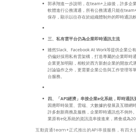
郭承翔進一步說明，在team+上線後，許多企業夥
軟體進行公務溝通，所有公務溝通只能在team
保存，顯示以往存在於組織體制外的即時通訊
三、
私有雲平台仍為企業即時通訊主流
雖然Slack、Facebook At Work
仍偏好採用私有雲架構，打造專屬的企業即時
企業更加明顯，相較於西方新創企業的開放式
討論協作之外，更需要企業公告與工作管理等
台服務。
四、
「
API
經濟」串接企業
e
化系統，即時通訊
因應即時裝置、雲端、大數據的發展及互聯網時
許多創新商務及服務，企業即時通訊也不例外。
業原有e化系統的資訊流串接進來，將會成為20
互動資通team+正式推出的API串接服務，有四大