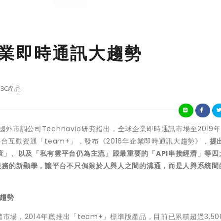
6企業即時通訊大趨勢
3C產品
外市調公司Technavio研究指出，全球企業即時通訊市場至2019年
互動資通「team+」，發布《2016年企業即時通訊大趨勢》，
提
策」、以及「私有雲平台仍為主流」跟最重要的「
API
串接經濟」等四
服務的新顯學，讓平台不只侷限於人與人之間的溝通，而是人與系統間
趨勢
市場，2014年底推出「team+」標準版產品，目前已累積超過3,50