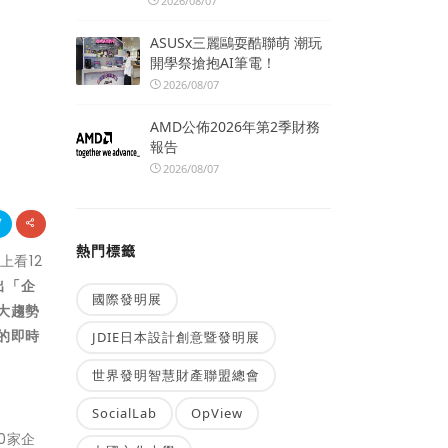
2026/08/07
ASUSx三麗鷗耍酷聯萌 潮玩
開學祭搶抱AI筆電！
2026/08/07
AMD公佈2026年第2季財務
報告
2026/08/07
熱門標籤
上看12
出「企
國際發明展
大趨勢
的即時
JDIE日本設計創意暨發明展
世界發明智慧財產聯盟總會
SocialLab
OpView
0家企