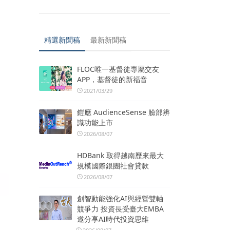
精選新聞稿
最新新聞稿
FLOC唯一基督徒專屬交友
APP，基督徒的新福音
2021/03/29
鎧應 AudienceSense 臉部辨
識功能上市
2026/08/07
HDBank 取得越南歷來最大
規模國際銀團社會貸款
2026/08/07
創智動能強化AI與經營雙軸
競爭力 投資長受臺大EMBA
邀分享AI時代投資思維