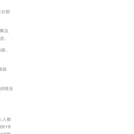
題分類
人事訊
訊息。
功能，
鍵搞
虞的情況
人人都
RY8