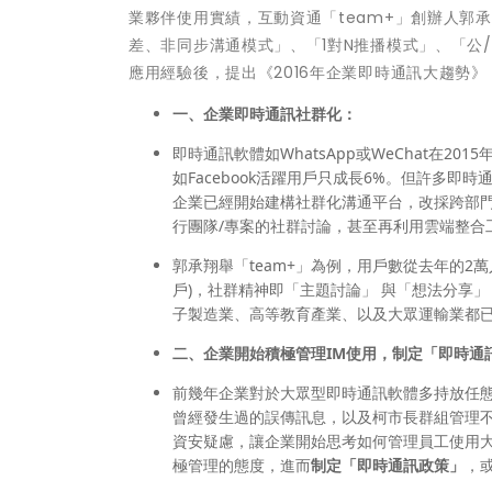
業夥伴使用實績，互動資通「team+」創辦人郭
差、非同步溝通模式」、「1對N推播模式」、「公
應用經驗後，提出《2016年企業即時通訊大趨勢》
一、
企業即時通訊社群化：
即時通訊軟體如WhatsApp或WeChat在
如Facebook活躍用戶只成長6%。但許多即
企業已經開始建構社群化溝通平台，改採跨部門
行團隊/專案的社群討論，甚至再利用雲端整合
郭承翔舉「team+」為例，用戶數從去年的2萬
戶)，社群精神即「主題討論」 與「想法分享
子製造業、高等教育產業、以及大眾運輸業都
二、
企業開始積極管理
IM
使用，制定「即時通
前幾年企業對於大眾型即時通訊軟體多持放任
曾經發生過的誤傳訊息，以及柯市長群組管理
資安疑慮，讓企業開始思考如何管理員工使用大
極管理的態度，進而
制定「即時通訊政策」
，