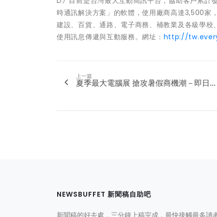
D》目前是台灣最大互動簡訊平台，協助客戶累計發
時通訊解決方案」的軟體，使用廠商高達3,500
建設、百貨、通路、電子商務、補教業及各級學校
使用訊息傳遞與互動服務。網址：
http://tw.eve
上一篇
夏季最大電腦展 搶攻暑假商機潮－即日...
NEWSBUFFET 新聞稿自助吧
新聞稿的好去處，三分鐘上稿完成，最快接觸最多讀