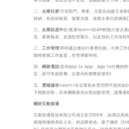
各式檔案，表達想法不受限，激勵貼圖大方傳，辦公
二、
企業社群
:可依部門、專案、主題自由建立各
歸納，有助於檢索、凝聚共識，落實企業社群網路(
三、
企業訊息中心
:
透過team+的API輕鬆介接
息、業務報表、資源控管緊示、以及預約工作排程
三、
工作管理
:即時通訊整合行事曆功能，可將工
隨時掌握工作進度，控管專案時程。
四、
網路電話
:提供App to App、App t
定，更可有效節費，企業內外聯繫更便利!
五、
雲端儲存
:team+在企業私有雲空間中提供如
下輕鬆存取，且依團隊類別分類自動管理，讓重要
關於互動資通
互動資通股份有限公司成立於2005年，由簡訊系
能熱情擁抱美好人生」的品牌使命。旗下擁有《EVER