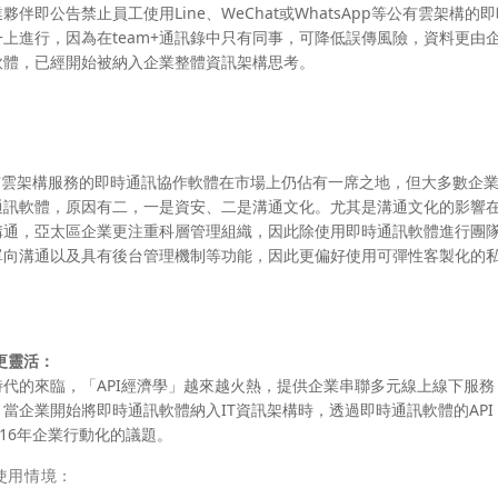
伴即公告禁止員工使用Line、WeChat或WhatsApp等公有雲架構的
+上進行，因為在team+通訊錄中只有同事，可降低誤傳風險，資料更由
軟體，已經開始被納入企業整體資訊架構思考。
等提供企業公有雲架構服務的即時通訊協作軟體在市場上仍佔有一席之地，但大多數企
通訊軟體，原因有二，一是資安、二是溝通文化。尤其是溝通文化的影響
溝通，亞太區企業更注重科層管理組織，因此除使用即時通訊軟體進行團
單向溝通以及具有後台管理機制等功能，因此更偏好使用可彈性客製化的
更靈活：
代的來臨，「API經濟學」越來越火熱，提供企業串聯多元線上線下服務
當企業開始將即時通訊軟體納入IT資訊架構時，透過即時通訊軟體的API
16年企業行動化的議題。
使用情境：