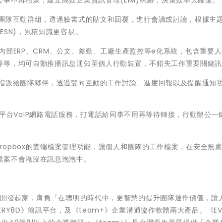
事不再枯燥，建立高效企業資訊管理(EIM)網絡，決策效率大躍進。
類團隊互動群組，透過臉書式的貼文和回覆，進行會議或討論，根據主
ESN)，累積知識更容易。
企業內部ERP、CRM、公文、差勤、工廠生產監控等e化系統，包含重要
等等，均可自動推播訊息通知至個人行動裝置，不錯失工作重要關鍵
作指派給團隊夥伴，透過雙向互動的工作討論、進度回報以及提醒通知
o分機的跨平台VoIP網路電話服務，打電話給同事不用再等待轉接，行動辦公一
Dropbox的雲端檔案管理功能，讓個人和團隊的工作檔案，在安全無
檔案不會淹沒在訊息泡泡中。
統開發起家，肩負「在聰明的時代中，更智慧的提升團隊運作價值，讓
Y8D》簡訊平台，及《team+》企業溝通協作軟體兩大產品。《EVE