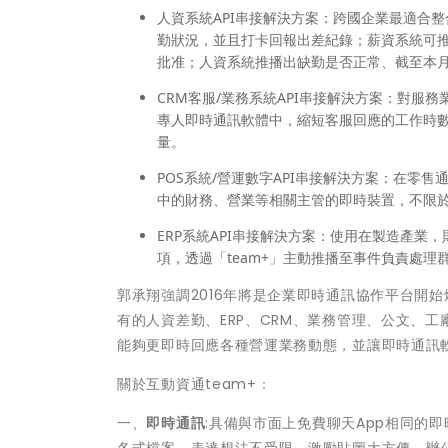
人資系統
API
串接解決方案
：跨國企業最適合整
勤狀況，並且打卡回報出差紀錄；薪資系統可
批准；人資系統推播出缺勤是否正常、截至本
CRM
客服
/
業務系統
API
串接解決方案
：對服務業
專人即時通訊軟體中，縮短客服回應的工作時數；
量。
POS
系統
/
營運數字
API
串接解決方案
：在零售通
中的財務、營業等相關主管的即時裝置，不限
ERP
系統
API
串接解決方案
：使用在製造產業，
項，透過「team+」主動推播至事件負責處
郭承翔強調2016年將是企業即時通訊協作平台開
有的人資差勤、ERP、CRM、業務管理、公文、
能夠更即時回應各種營運業務動態，並讓即時通訊
關於互動資通team+：
一、
即時通訊
:具備與市面上免費聊天App相同的