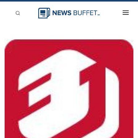
回到首頁
新聞稿分類
登入
刊登