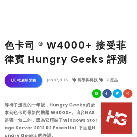
色卡司 ® W4000+ 接受菲
律賓 Hungry Geeks 評測
Jan 07,2016
科學與科技
3C產品
推廣新聞稿
等待了
漫長的一年後，
Hungry Geeks
終於
拿到
色卡
司最新的機器
W4000+
。這台
NAS
是
獨一無二的，因為它預裝了
Windows
Stor
age Server
2012 R
2 Essential.
下面是
H
ungry Geeks
的評語
。