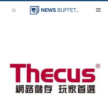
回到首頁
新聞稿分類
登入
刊登