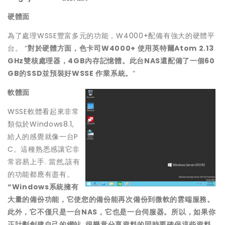
硬體面
為了處理WSSE豐富多元的功能，W4000+配備有強大的硬體平
台。 “
對於硬體方面，色卡司W4000+ 使用英特爾Atom 2.13
GHz雙核處理器，4GB內存記憶體。此台NAS還配備了一個60
GB的SSD並預裝好WSSE 作業系統。
“
軟體面
WSSE軟體看起來非常
類似於Windows8.1,
給人的感覺就像一台P
C。這種熟悉感讓它非
常容易上手. 當然,該有
的功能都應有盡有。
“Windows
系統擁有
大量的備份功能，它使您的備份能再次備份到微軟的雲端服務。
此外，它不僅只是一台
NAS
，它也是一台伺服器。所以，如果你
正計劃創建自己的網站
,
很樂意分享資料的同時要確保這些資料