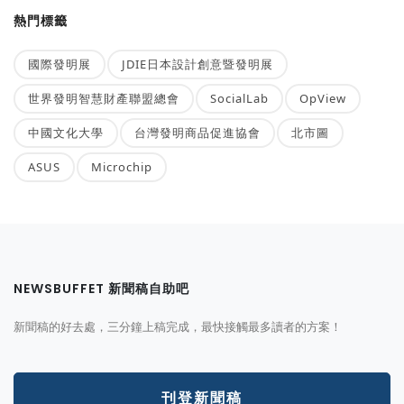
熱門標籤
國際發明展
JDIE日本設計創意暨發明展
世界發明智慧財產聯盟總會
SocialLab
OpView
中國文化大學
台灣發明商品促進協會
北市圖
ASUS
Microchip
NEWSBUFFET 新聞稿自助吧
新聞稿的好去處，三分鐘上稿完成，最快接觸最多讀者的方案！
刊登新聞稿