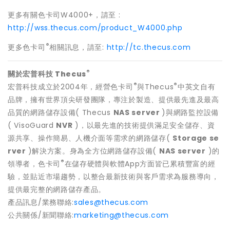
更多有關色卡司W4000+，請至 :
http://wss.thecus.com/product_W4000.php
®
更多色卡司
相關訊息，請至:
http://tc.thecus.com
®
關於宏普科技 Thecus
®
®
宏普科技成立於2004年，經營色卡司
與Thecus
中英文自有
品牌，擁有世界頂尖研發團隊，專注於製造、提供最先進及最高
品質的網路儲存設備( Thecus
NAS server
)與網路監控設備
(
VisoGuard
NVR
)，以最先進的技術提供滿足安全儲存、資
源共享、操作簡易、人機介面等需求的網路儲存(
Storage se
rver
)解決方案。身為全方位網路儲存設備(
NAS server
)的
®
領導者，色卡司
在儲存硬體與軟體App方面皆已累積豐富的經
驗，並貼近市場趨勢，以整合最新技術與客戶需求為服務導向，
提供最完整的網路儲存產品。
產品訊息/業務聯絡:
sales@thecus.com
公共關係/新聞聯絡:
marketing@thecus.com