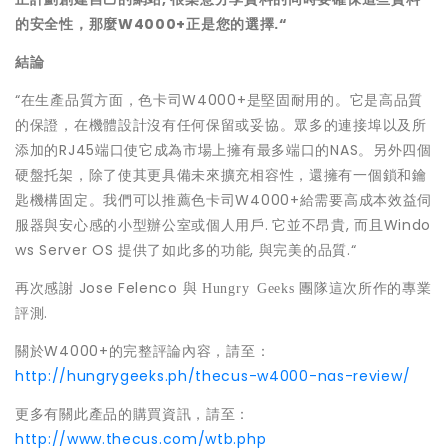
的安全性，那麼
W4000+
正是您的選擇
.“
結論
“在生產品質方面，色卡司W4000+是堅固耐用的。它是高品質
的保證，在機體設計沒有任何保留或妥協。眾多的連接埠以及所
添加的RJ45端口使它成為市場上擁有最多端口的NAS。另外四個
硬盤托架，除了使其更具備未來擴充相容性，還擁有一個鎖和鑰
匙機構固定。我們可以推薦色卡司W4000+給需要高成本效益伺
服器與安心感的小型辦公室或個人用戶.
它並不昂貴, 而且Windo
ws Server OS 提供了如此多的功能, 與完美的品質.“
再次感謝 Jose Felenco 與
團隊這次所作的專業
Hungry Geeks
評測.
關於W4000+的完整評論內容，請至：
http://hungrygeeks.ph/thecus-w4000-nas-review/
更多有關此產品的購買資訊，請至：
http://www.thecus.com/wtb.php