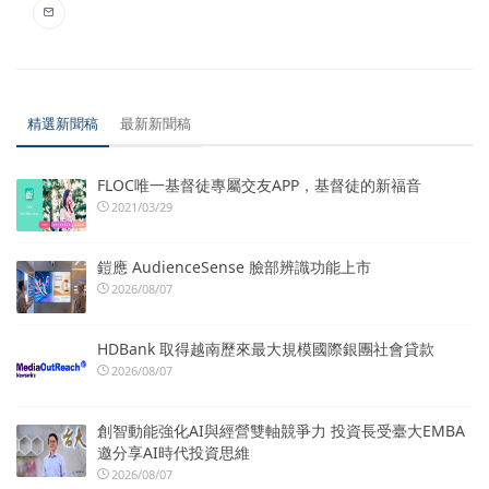
精選新聞稿
最新新聞稿
FLOC唯一基督徒專屬交友APP，基督徒的新福音
2021/03/29
鎧應 AudienceSense 臉部辨識功能上市
2026/08/07
HDBank 取得越南歷來最大規模國際銀團社會貸款
2026/08/07
創智動能強化AI與經營雙軸競爭力 投資長受臺大EMBA
邀分享AI時代投資思維
2026/08/07