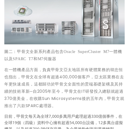
圖二：甲骨文全新系列產品包含
Oracle SuperCluster M7
一體機
以及
SPARC T7
和
M7
伺服器
在一體機產品方面，負責甲骨文亞太地區所有硬體業務的韓忠恒
也指出，甲骨文在全球有超過400,000個客戶，亞太區業務在去
年更快速成長，這都歸功於甲骨文全面性的雲端基礎架構及其持
續的技術革新─自2005年至今，甲骨文在IT研發投入總額就超過
370億美金，在收購Sun Microsystems後的五年內，甲骨文就
推出了六款SPARC處理器。
目前，甲骨文每天為全球7,000多萬用戶處理超過330億個事件，在
全球19個（四級）資料中心擁有超過54,000台設備，12多萬台虛擬
機器，以及超過700 PB儲存容量，為企業推動創新和業務轉型。