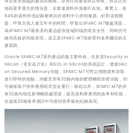
球企業所面臨的最迫切挑戰，沒有任何產業得以倖免，而在亞太
地區更常發生的情況是，企業連資料外洩都不自知。事實上，有
94%的資料外洩紀錄都來自於資料中心的伺服器。針對這個難
題，甲骨文投入逾五年半的時間，研發出SPARC M7微處理器，
為SPARC M7最新系列產品提供從端到端的高安全性，同時仍可
維持高效的性能表現，這正是SPARC M7技術受到各界矚目的主
要原因。
Oracle SPARC M7系列產品的最主要特色，在於其Security in
Silicon（安全晶片化）和SQL in Silicon的系統設計，透過Silic
on Secured Memory功能，SPARC M7可對記憶體資料存取
進行即時的校驗，內建至所有32個內核的硬體輔助加密功能，則
可確保客戶所有應用程式安全運行；除此以外，SPARC M7的所
有32個內核也新增輔助處理器，提高資料庫應用的效率和性能，
在超過20種基準測試中均達到世界級的紀錄表現。