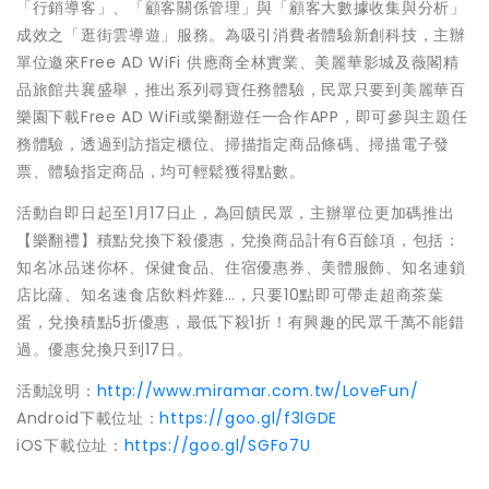
「行銷導客」、「顧客關係管理」與「顧客大數據收集與分析」
成效之「逛街雲導遊」服務。為吸引消費者體驗新創科技，主辦
單位邀來Free AD WiFi 供應商全林實業、美麗華影城及薇閣精
品旅館共襄盛舉，推出系列尋寶任務體驗，民
眾只要到美麗華百
樂園下載Free AD WiFi或樂翻遊任一合作APP，即可參與主題任
務體驗，透過到訪指定櫃位、掃描指定商品條碼、掃描電子發
票、體驗指定商品，均可輕鬆獲得點數。
活動自即日起至1月17日止，為回饋民眾，主辦單位更加碼推出
【樂翻禮】積點兌換下殺優惠，兌換商品計有6百餘項，包括：
知名冰品迷你杯、保健食品、住宿優惠券、美體服飾、知名連鎖
店比薩、知名速食店飲料炸雞…，只要10點即可帶走超商茶葉
蛋，兌換積點5折優惠，最低下殺1折！有興趣的民眾千萬不能錯
過。優惠兌換只到17日。
活動說明：
http://www.miramar.com.tw/LoveFun/
Android下載位址：
https://goo.gl/f3lGDE
iOS下載位址：
https://goo.gl/SGFo7U