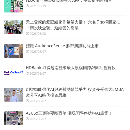
FLOC唯一基督徒專屬交友APP，基督徒的新福音
2021/03/29
天上父親的愛延續化作希望力量！ 六名子女捐贈家扶
「南投映全號」延續善的循環
2026/08/08
鎧應 AudienceSense 臉部辨識功能上市
2026/08/07
HDBank 取得越南歷來最大規模國際銀團社會貸款
2026/08/07
創智動能強化AI與經營雙軸競爭力 投資長受臺大EMBA
邀分享AI時代投資思維
2026/08/07
ASUSx三麗鷗耍酷聯萌 潮玩開學祭搶抱AI筆電！
2026/08/07