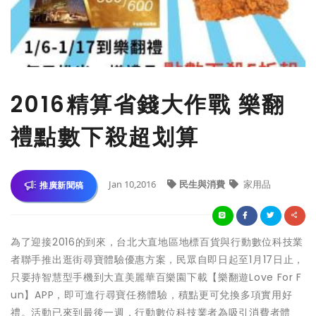
2016精算省錢大作戰 樂翻
禮點數下殺超划算
Jan 10,2016
民生與消費
家用品
推廣新聞稿
為了迎接2016的到來，台北大直地區地標百貨與行動數位科技業
者聯手推出逛街尋寶體驗優惠方案，民眾自即日起至1月17日止，
只要持智慧型手機到大直美麗華百樂園下載【樂翻遊Love For F
un】APP，即可進行尋寶任務體驗，積點更可兌換多項實用好
禮。活動已來到最後一週，行動數位科技業者為吸引消費者體