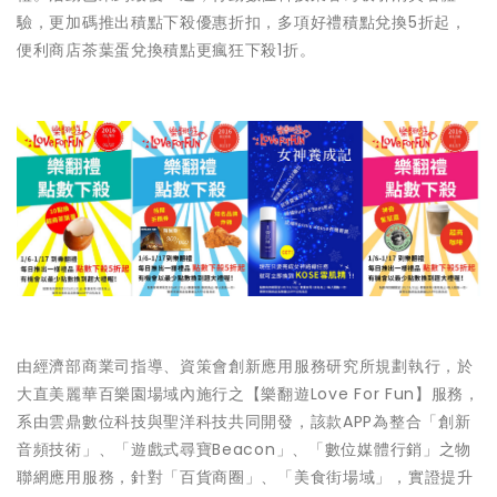
驗，更加碼推出積點下殺優惠折扣，多項好禮積點兌換5折起，
便利商店茶葉蛋兌換積點更瘋狂下殺1折。
由經濟部商業司指導、資策會創新應用服務研究所規劃執行，於
大直美麗華百樂園場域內施行之【樂翻遊Love For Fun】服務，
系由雲鼎數位科技與聖洋科技共同開發，該款APP為整合「創新
音頻技術」、「遊戲式尋寶Beacon」、「數位媒體行銷」之物
聯網應用服務，針對「百貨商圈」、「美食街場域」，實證提升