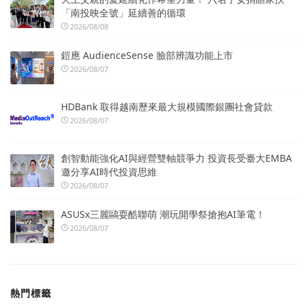
「南投映全號」延續善的循環
2026/08/08
鎧應 AudienceSense 臉部辨識功能上市
2026/08/07
HDBank 取得越南歷來最大規模國際銀團社會貸款
2026/08/07
創智動能強化AI與經營雙軸競爭力 投資長受臺大EMBA
邀分享AI時代投資思維
2026/08/07
ASUSx三麗鷗耍酷聯萌 潮玩開學祭搶抱AI筆電！
2026/08/07
熱門標籤