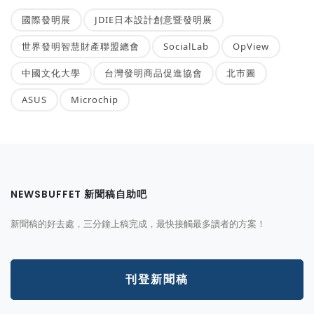
國際發明展
JDIE日本設計創意暨發明展
世界發明智慧財產聯盟總會
SocialLab
OpView
中國文化大學
台灣發明商品促進協會
北市圖
ASUS
Microchip
NEWSBUFFET 新聞稿自助吧
新聞稿的好去處，三分鐘上稿完成，最快接觸最多讀者的方案！
刊登新聞稿