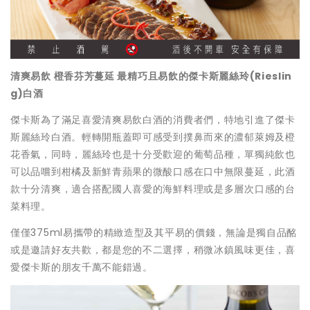
清爽易飲
橙香芬芳蔓延
最精巧且易飲的傑卡斯麗絲玲
(Rieslin
g)
白酒
傑卡斯為了滿足喜愛清爽易飲白酒的消費者們，特地引進了傑卡
斯麗絲玲白酒。輕轉開瓶蓋即可感受到撲鼻而來的濃郁萊姆及橙
花香氣，同時，麗絲玲也是十分受歡迎的葡萄品種，單獨純飲也
可以品嚐到柑橘及新鮮青蘋果的微酸口感在口中無限蔓延，此酒
款十分清爽，適合搭配國人喜愛的海鮮料理或是多層次口感的台
菜料理。
僅僅375ml易攜帶的精緻造型及其平易的價錢，無論是獨自品酩
或是邀請好友共歡，都是您的不二選擇，稍微冰鎮風味更佳，喜
愛傑卡斯的朋友千萬不能錯過。