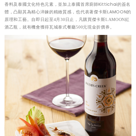
香料及泰國文化特色元素，並加上泰國首席廚師Kittichai的簽名
體，凸顯其為精心淬鍊的精緻質感，也代表著傑卡斯LAMOON的
原理和工藝。
自即日起至
4
月
30
日止，凡購買傑卡斯
LAMOON
紅
。
酒乙瓶，就有機會獲得瓦城泰式餐廳
500
元現金折價券