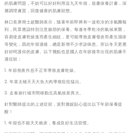
的肌膚問題，
不妨可以好好利用這九天年假，規畫保養計畫，深
層調理膚質，
回復健康的肌膚狀態。
林口長庚簡士超醫師表示，隨著年前即將有一波乾冷的冷氣團報
到，
民眾應該特別注意臉部的保養。每逢冬季乾冷的氣候來襲，
容易使皮膚乾燥進而產生細紋，
更可能導致皮膚發炎而產生濕疹
等變化，因此年假過後，
總是新增不少求診病患。所以冬天更應
好好呵護你的皮膚。
以下幾點也是國人在年節後常出現的肌膚不
適症狀：
1. 年節熬夜作息不正常導致皮膚乾燥。
2. 年菜太補天天大魚大肉導致痘痘猛出。
3. 走春旅行城市間移動北高氣候差異大。
針對醫師提出的上述症狀，派對雅妮貼心提出以下年節保養提
醒！
1. 年假也不能天天賴床，養成良好生活習慣。