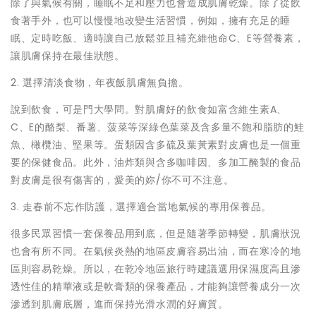
除了與氣候有關，睡眠不足和壓力也會造成肌膚乾燥。
除了從飲
食著手外，也可以慢慢地改變生活習慣，例如，
擁有充足的睡
眠、定時吃飯、適時讓自己放鬆並且補充維他命C、
E等營養素，
讓肌膚保持在最佳狀態。
2. 選擇清淡食物，年夜飯肌膚無負擔。
說到飲食，可是門大學問。對肌膚好的飲食如富含維生素A、
C、
E的酪梨、番薯、菠菜等深綠色葉菜及含多量不飽和脂肪的鮭
魚、
橄欖油、堅果等。
蛋類因含多硫及葉黃素對皮膚也是一個重
要的保健食品。此外，
油炸類與含多咖啡因、多加工醃製的食品
對皮膚是很有傷害的，
愛美的妳/你不可不注意。
3. 走春前不忘作防護，選擇適合當地氣候的專用保養品。
很多民眾習慣一套保養品用到底，但是隨著季節轉變，
肌膚狀況
也會有所不同。在氣候炎熱的地區皮膚容易出油，
而在寒冷的地
區則容易乾燥。所以，
在乾冷地區旅行時建議選用保濕度高且滲
透性佳的精華液或是軟膏類
的保養產品，才能夠讓營養成分一次
滲透到肌膚底層，
進而保持光滑水潤的好膚質。