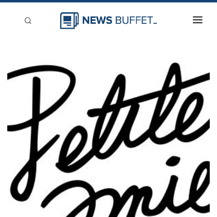
回到首頁
新聞稿分類
登入
刊登