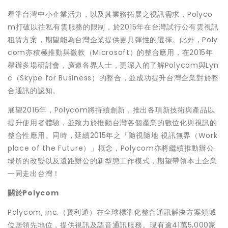
看準台灣中小企業活力，以及其業務拓展之視訊需求，Polyco
m打破以往私有雲服務的限制，於2015年在台灣試行公有雲視訊
租賃方案，期望能為台灣企業提供更具彈性的選擇。此外，Poly
com亦積極推動與微軟（Microsoft）的整合應用，在2015年
舉辦多場研討會，廣邀各界人士，更深入的了解Polycom與Lyn
c（Skype for Business）的整合，並成功提升台灣企業對於整
合通訊的認知。
展望2016年，Polycom將持續創新，推出各項新技術與產品以
提升使用者體驗，並致力於推動台灣各個產業的數位化與視訊的
整合性應用。同時，延續2015年之「隨視隨地 視訊無界（Work
place of the Future）」概念，Polycom亦將繼續推動辦公
場所的改變以及遠距辦公的新型態工作模式，期望帶領本土企業
一同走出台灣！
關於
Polycom
Polycom, Inc.（寳利通）在全球標準化整合通訊解決方案領域
位居領先地位，提供視訊及語音通訊服務。現有逾41萬5,000家