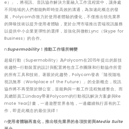
e）」，將視訊、音訊協作解決方案融入工作流程當中，讓身處
不同地域的人們都能夠即時並高效的溝通，為加速此概念的發
展，Polycom亦致力於使用者體驗的優化，不僅推出領先業界
的降噪技術以提升使用者體驗，更於台灣市場推出雲端視訊服務
以提供中小企業更彈性的選擇，並強化與微軟Lync（Skype for
Business）的合作。
n
Supermobility
！推動工作場所轉變
超級行動（Supermobility）為Polycom在2015年提出的新技
術趨勢─行動裝置的設計與配置將包含工作團隊和行動協作所需
的所有工具和技術。著眼於此趨勢，Polycom發表「隨視隨地
視訊無界（Workplace of the Future）」的全新概念，視訊
協作將不再受限於辦公室，並能夠與一般工作流程無縫整合。而
其總部員工Lindsay帶著Polycom的行動視訊解決方案參與Re
mote Year計畫，一邊遊歷世界各地，一邊繼續執行原有的工
作，即是此概念的最佳演繹！
n
使用者體驗再進化，推出領先業界的各項技術與
Media Suite
平台