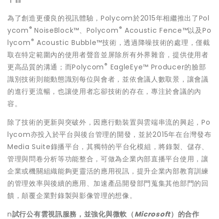
為了創造更優良的視訊體驗，Polycom於2015年相繼推出了Pol
®
®
ycom
NoiseBlock™、Polycom
Acoustic Fence™以及Po
®
lycom
Acoustic Bubble™技術，透過降噪技術的處理，僅截
取在特定範圍內的使用者聲音並屏除所有外界雜音，提供使用者
®
更高品質的溝通；而Polycom
EagleEye™ Producer的臉部
識別技術則能動態識別每位與會者，並依會議人數取景，讓會議
的進行更流暢，也讓使用者忘卻技術的存在，專注於會議的內
容。
除了技術的更新與突破外，因應行動裝置與雲端串流的興起，Po
lycom亦投入於平台與後台管理的開發，並於2015年在台灣發布
Media Suite錄播平台，其獨特的平台化模組，將錄製、儲存、
管理與問卷分析等功能整合，可做為企業內部直播平台使用，讓
企業或機關組織能夠更靈活的應用視訊，提升企業內部教育訓練
的管理效率與後續的應用、加速產品開發部門蒐集其他部門的回
饋，顛覆企業對錄製與影像管理的想像。
n
試行公有雲視訊服務，並強化與微軟（
Microsoft
）的合作