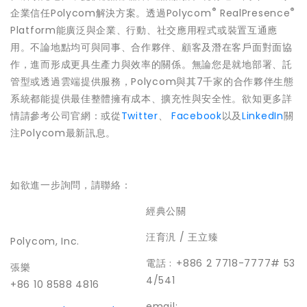
®
®
企業信任Polycom解決方案。透過Polycom
RealPresence
Platform能廣泛與企業、行動、社交應用程式或裝置互通應
用。不論地點均可與同事、合作夥伴、顧客及潛在客戶面對面協
作，進而形成更具生產力與效率的關係。無論您是就地部署、託
管型或透過雲端提供服務，Polycom與其7千家的合作夥伴生態
系統都能提供最佳整體擁有成本、擴充性與安全性。欲知更多詳
情請參考公司官網：或從
Twitter
、
Facebook
以及
LinkedIn
關
注Polycom最新訊息。
如欲進一步詢問，請聯絡：
經典公關
汪育汎 / 王立臻
Polycom, Inc.
電話﹕+886 2 7718-7777# 53
張樂
4/541
+86 10 8588 4816
email: