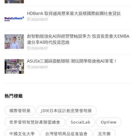
HDBank 取得越南歷來最大規模國際銀團社會貸款
2026/08/07
創智動能強化AI與經營雙軸競爭力 投資長受臺大EMBA
邀分享AI時代投資思維
2026/08/07
ASUSx三麗鷗耍酷聯萌 潮玩開學祭搶抱AI筆電！
2026/08/07
熱門標籤
國際發明展
JDIE日本設計創意暨發明展
世界發明智慧財產聯盟總會
SocialLab
OpView
中國文化大學
台灣發明商品促進協會
北市圖