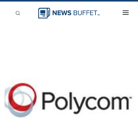
回到首頁
新聞稿分類
登入
刊登