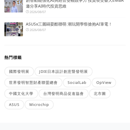
創智動能強化AI與經營雙軸競爭力 投資長受臺大EMBA
邀分享AI時代投資思維
2026/08/07
ASUSx三麗鷗耍酷聯萌 潮玩開學祭搶抱AI筆電！
2026/08/07
熱門標籤
國際發明展
JDIE日本設計創意暨發明展
世界發明智慧財產聯盟總會
SocialLab
OpView
中國文化大學
台灣發明商品促進協會
北市圖
ASUS
Microchip