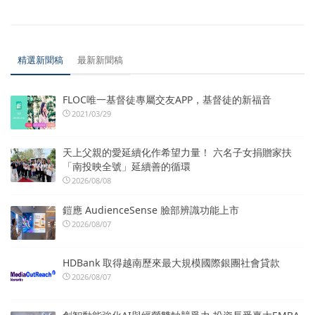
精選新聞稿
最新新聞稿
FLOC唯一基督徒專屬交友APP，基督徒的新福音
2021/03/29
天上父親的愛延續化作希望力量！ 六名子女捐贈家扶
「南投映全號」延續善的循環
2026/08/08
鎧應 AudienceSense 臉部辨識功能上市
2026/08/07
HDBank 取得越南歷來最大規模國際銀團社會貸款
2026/08/07