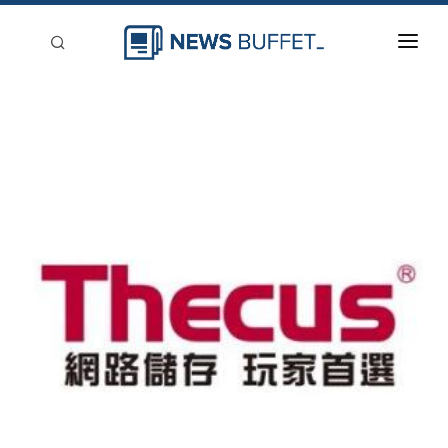
回到首頁
新聞稿分類
登入
刊登