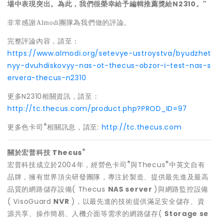
場中表現突出。為此，我們很榮幸給予編輯推薦獎給
N2310
。
"
非常感謝
團隊為我們做的評論。
Almodi
完整評論內容，請至：
https://www.almodi.org/setevye-ustroystva/byudzhet
nyy-dvuhdiskovyy-nas-ot-thecus-obzor-i-test-nas-s
ervera-thecus-n2310
更多N2310相關資訊，請至：
http://tc.thecus.com/product.php?PROD_ID=97
®
更多色卡司
相關訊息，請至:
http://tc.thecus.com
®
關於宏普科技 Thecus
®
®
宏普科技成立於2004年，經營色卡司
與Thecus
中英文自有
品牌，擁有世界頂尖研發團隊，專注於製造、提供最先進及最高
品質的網路儲存設備( Thecus
NAS server
)與網路監控設備
(
VisoGuard
NVR
)，以最先進的技術提供滿足安全儲存、資
源共享、操作簡易、人機介面等需求的網路儲存(
Storage se