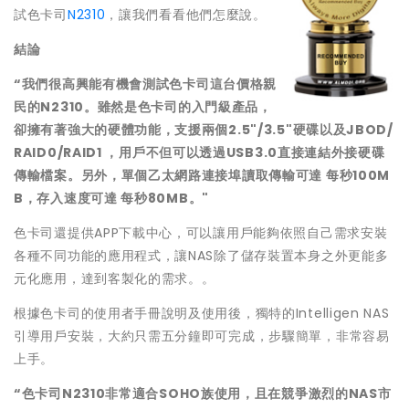
試色卡司
N2310
，讓我們看看他們怎麼說。
結論
“
我們很高興能有機會測試色卡司這台價格親
民的
N2310
。雖然是色卡司的入門級產品，
卻擁有著強大的硬體功能，支援兩個
2.5"/3.5"
硬碟以及
JBOD/
RAID0/RAID1
，用戶不但可以透過
USB3.0
直接連結外接硬碟
傳輸檔案。另外，單個乙太網路連接埠讀取傳輸可達
每秒
100M
B
，存入速度可達
每秒
80MB
。
"
色卡司還提供APP下載中心，可以讓用戶能夠依照自己需求安裝
各種不同功能的應用程式，讓NAS除了儲存裝置本身之外更能多
元化應用，達到客製化的需求。。
根據色卡司的使用者手冊說明及使用後，獨特的Intelligen NAS
引導用戶安裝，大約只需五分鐘即可完成，步驟簡單，非常容易
上手。
“
色卡司
N2310
非常適合
SOHO
族使用，且在競爭激烈的
NAS
市