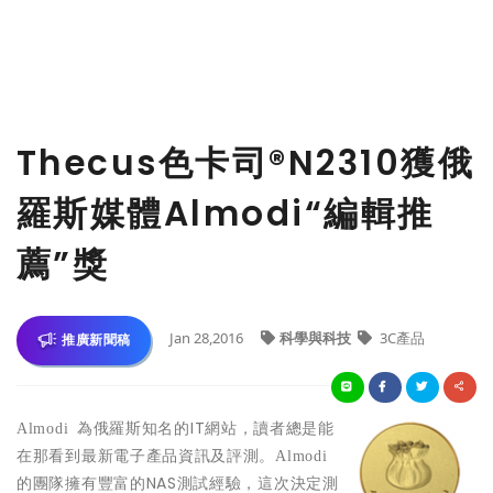
Thecus色卡司®N2310獲俄
羅斯媒體Almodi“編輯推
薦”獎
Jan 28,2016
科學與科技
3C產品
推廣新聞稿
為俄羅斯知名的IT網站，讀者總是能
Almodi
在那看到最新電子產品資訊及評測。
Almodi
的團隊擁有豐富的NAS測試經驗，這次決定測