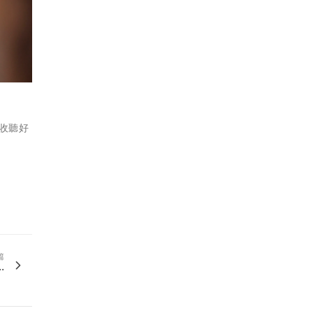
能收聽好
篇
.