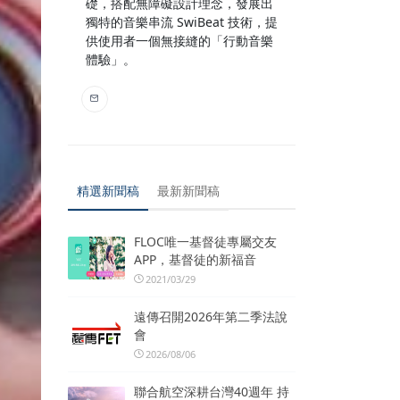
礎，搭配無障礙設計理念，發展出
獨特的音樂串流 SwiBeat 技術，提
供使用者一個無接縫的「行動音樂
體驗」。
精選新聞稿
最新新聞稿
FLOC唯一基督徒專屬交友
APP，基督徒的新福音
2021/03/29
遠傳召開2026年第二季法說
會
2026/08/06
聯合航空深耕台灣40週年 持