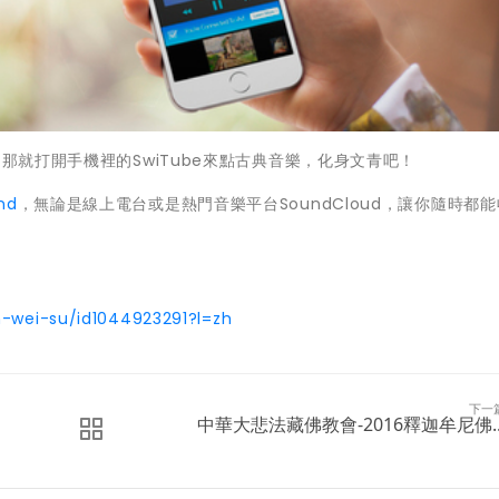
，那就打開手機裡的SwiTube來點古典音樂，化身文青吧！
nd
，無論是線上電台或是熱門音樂平台SoundCloud，讓你隨時都
n-wei-su/id1044923291?l=zh
下一
中華大悲法藏佛教會-2016釋迦牟尼佛..