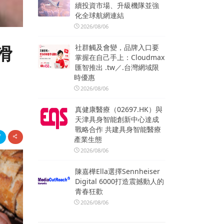
續投資市場、升級機隊並強
化全球航網連結
2026/08/06
社群觸及會變，品牌入口要
滑
掌握在自己手上：Cloudmax
匯智推出 .tw／.台灣網域限
時優惠
2026/08/06
真健康醫療（02697.HK）與
天津具身智能創新中心達成
戰略合作 共建具身智能醫療
產業生態
2026/08/06
陳嘉樺Ella選擇Sennheiser
Digital 6000打造震撼動人的
青春狂歡
2026/08/06