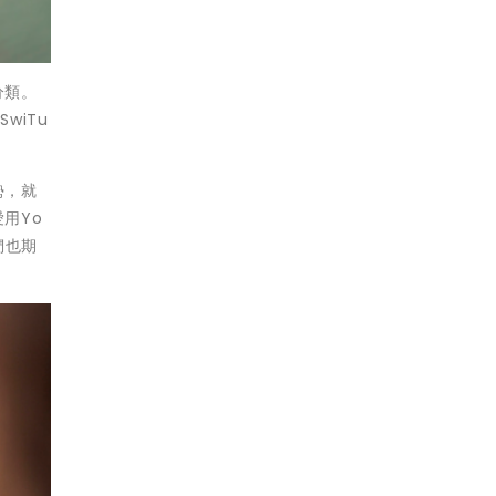
分類。
wiTu
勢，就
用Yo
們也期