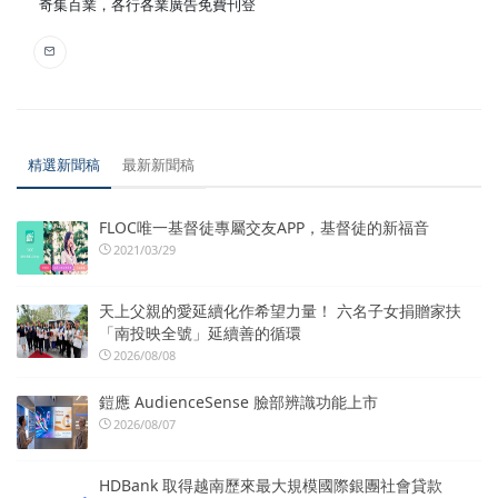
奇集百業，各行各業廣告免費刊登
精選新聞稿
最新新聞稿
FLOC唯一基督徒專屬交友APP，基督徒的新福音
2021/03/29
天上父親的愛延續化作希望力量！ 六名子女捐贈家扶
「南投映全號」延續善的循環
2026/08/08
鎧應 AudienceSense 臉部辨識功能上市
2026/08/07
HDBank 取得越南歷來最大規模國際銀團社會貸款