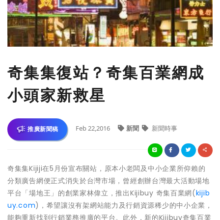
奇集集復站？奇集百業網成
小頭家新救星
Feb 22,2016
新聞
新聞時事
推廣新聞稿
奇集集Kijiji在5月份宣布關站，原本小老闆及中小企業所仰賴的
分類廣告網便正式消失於台灣市場，曾經創辦台灣最大活動場地
平台「場地王」的創業家林偉立，推出Kijibuy 奇集百業網(
kijib
uy.com
)，希望讓沒有架網站能力及行銷資源稀少的中小企業，
能夠重新找到行銷業務推廣的平台。此外，新的Kijibuy奇集百業