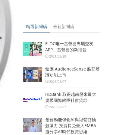
精選新聞稿
最新新聞稿
FLOC唯一基督徒專屬交友
APP，基督徒的新福音
2021/03/29
鎧應 AudienceSense 臉部辨
識功能上市
2026/08/07
HDBank 取得越南歷來最大
規模國際銀團社會貸款
2026/08/07
創智動能強化AI與經營雙軸
競爭力 投資長受臺大EMBA
邀分享AI時代投資思維