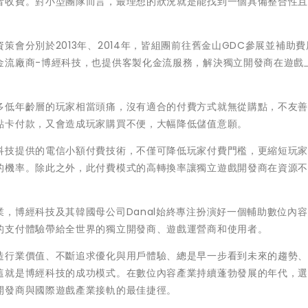
者收費。對小型團隊而言，最理想的狀況就是能找到一個具備整合性
會分別於2013年、2014年，皆組團前往舊金山GDC參展並補助費
金流廠商-博經科技，也提供客製化金流服務，解決獨立開發商在遊戲
多低年齡層的玩家相當頭痛，沒有適合的付費方式就無從購點，不友
點卡付款，又會造成玩家購買不便，大幅降低儲值意願。
科技提供的電信小額付費技術，不僅可降低玩家付費門檻，更縮短玩
的機率。除此之外，此付費模式的高轉換率讓獨立遊戲開發商在資源
，博經科技及其韓國母公司Danal始終專注扮演好一個輔助數位內
的支付體驗帶給全世界的獨立開發商、遊戲運營商和使用者。
造行業價值、不斷追求優化與用戶體驗、總是早一步看到未來的趨勢
這就是博經科技的成功模式。在數位內容產業持續蓬勃發展的年代，
開發商與國際遊戲產業接軌的最佳捷徑。