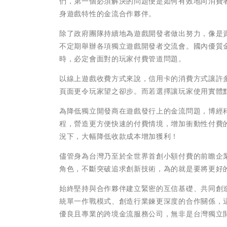
們，第一個必須解決的問題便是如何有效地向消費
身遊戲特性的金流合作夥伴。
除了政府團隊持續地為遊戲開發者做出努力，像是資策
不定期舉辦各項獨立遊戲開發者交流會。國內優質
時，必定會面對的玩家付費管道問題。
以線上遊戲收費方式來說，信用卡的消費方式讓許
頁面更令玩家望之卻步。而若選擇讓玩家使用實體
為降低獨立開發商在遊戲發行上的金流問題，博經
程，營造更方便快速的付費情境，增加衝動性付費
況下，大幅降低收款成本增加獲利！
儘管身為台灣乃至於全世界首創小額付費的前瞻企業
角色，不斷突破追求創新技術，為的就是要將更好
始終堅持與合作夥伴建立緊密的互信基礎、共同創
統單一作戰模式、創造行業鍊更深度的合作關係，
優良且專業的跨境金流服務公司，無非是台灣獨立