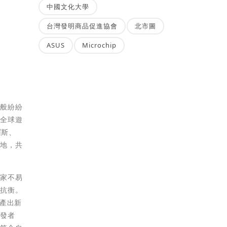
中國文化大學
台灣發明商品促進協會
北市圖
ASUS
Microchip
筍般紛紛
了全球遊
羅斯、
本地，共
買家不易
者抗衡。
產出新
開發者