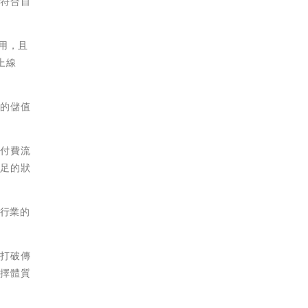
且符合自
用，且
上線
善的儲值
家付費流
不足的狀
容行業的
、打破傳
選擇體質