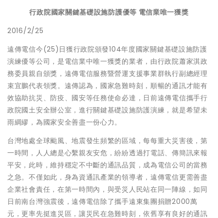
行政院國家關鍵基礎設施防護優等 電信業唯一獲獎
2016/2/25
遠傳電信今(25)日獲行政院頒發104年度國家關鍵基礎設施防護
演練優等公司，是電信業中唯一獲獎的業者，由行政院蕭家淇政
務委員親自頒獎，遠傳電信服務暨營運支援事業群執行副總經理
束宜鵬代表領獎。遠傳認為，國家急難時刻，順暢的通訊才能有
效協助抗災、防疫、國安等任務使命必達，日前遠傳電信攜手行
政院國土安全辦公室，進行關鍵基礎設施防護演練，就是希望未
雨綢繆，為國家安全善盡一份心力。
台灣地處全球颱風、地震發生頻繁的區域，每每重大災害後，第
一時間，人人總是心繫親友安危，紛紛透過打電話、傳簡訊來報
平安，此時，維持穩定不中斷的通訊品質，成為電信公司的當務
之急。不僅如此，身為資通訊產業的領導者，遠傳電信更需善盡
企業社會責任，在第一時間內，與受災人民站在同一陣線，如同
日前南台灣強震後，遠傳電信除了攜手遠東集團捐贈2000萬
元，更率先挺進災區，讓災民在急難時刻，依舊享有良好的通訊