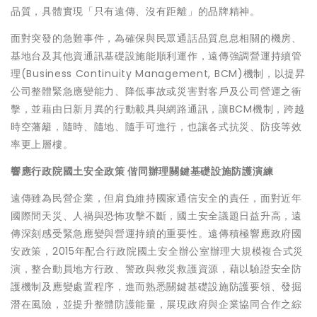
品質，具體實現「只有遠傳、沒有距離」的品牌精神。
面對突發的急難事件，為確保與民眾通話品質息息相關的機房、
基地台及其他資通訊基礎設施能順利運作，遠傳強調營運持續管
理(Business Continuity Management, BCM)機制，以提昇
公司整體緊急應變能力、降低事故或災害對客戶及公司營運之衝
擊，並藉由日新月異的行動載具與網路通訊，讓BCM機制，跨越
時空藩籬，隨時、隨地、隨手可進行，也讓各式抗災、防疫等效
率更上層樓。
響應行政院國土安全政策 偕同辦理關鍵基礎設施防護演練
遠傳雖為民營企業，但肩負維持國家通信安全的責任，面對近年
國際間天災、人禍與恐怖攻擊不斷，國土安全議題日益升高，遠
傳深刻感受緊急應變與營運持續的重要性。遠傳積極響應政府國
安政策，2015年配合行政院國土安全辦公室辦理大規模複合式災
演，整合動員地方行政、警政與救災救護資源，藉以驗證安全防
護機制及應變處置程序，進而熟悉關鍵基礎設施防護要領、發掘
潛在風險，並提升整體防護能量，展現政府與企業協同合作之綜