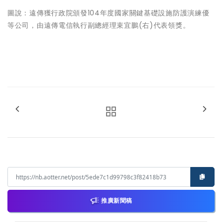
圖說：遠傳獲行政院頒發104年度國家關鍵基礎設施防護演練優
等公司，由遠傳電信執行副總經理束宜鵬(右)代表領獎。
推廣新聞稿