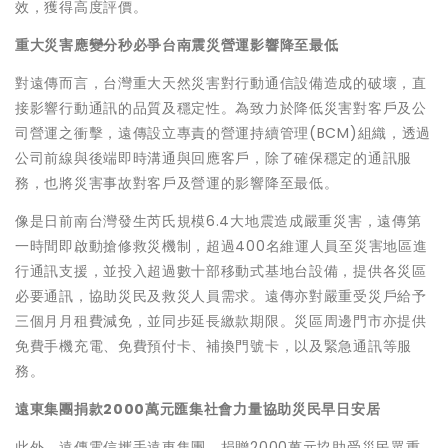
效，獲得高度評價。
重大災害應變分秒必爭台南震災營運影響降至最低
對遠傳而言，台灣重大天然災害對行動通信設備造成的破壞，直
接影響行動通訊的品質及穩定性。為致力於降低災害對客戶及公
司營運之衝擊，遠傳設立專責的營運持續管理(BCM)組織，透過
公司前線與後端即時溝通與回應客戶，除了確保穩定的通訊服
務，也將災害事故對客戶及營運的影響降至最低。
像是日前南台灣發生芮氏規模6.4大地震造成嚴重災害，遠傳第
一時間即啟動搶修救災機制，超過400名維運人員至災害地區進
行通訊支援，並投入超過數十部移動式基地台設備，提供各災區
必要通訊，協助災民及救災人員需求。遠傳亦對嚴重受災戶給予
三個月月租費減免，並同步延長繳款期限。災區周邊門市亦提供
免費手機充電、免費預付卡、補換門號卡，以及緊急通訊等服
務。
遠東集團捐款2000萬元匯集社會力量協助災民早日安居
此外，遠傳電信攜手遠東集團，捐贈2000萬元協助受災民眾重