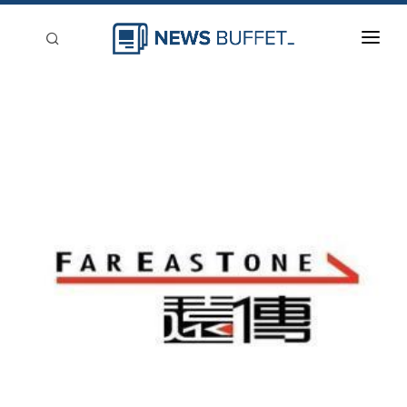
回到首頁
新聞稿分類
登入
刊登