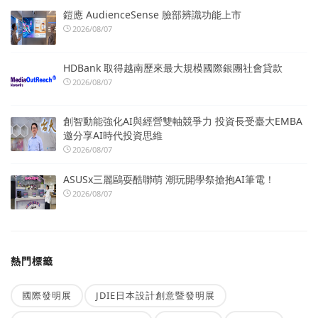
鎧應 AudienceSense 臉部辨識功能上市
2026/08/07
HDBank 取得越南歷來最大規模國際銀團社會貸款
2026/08/07
創智動能強化AI與經營雙軸競爭力 投資長受臺大EMBA
邀分享AI時代投資思維
2026/08/07
ASUSx三麗鷗耍酷聯萌 潮玩開學祭搶抱AI筆電！
2026/08/07
熱門標籤
國際發明展
JDIE日本設計創意暨發明展