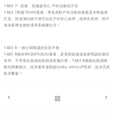
TAB3 7- 防潑、防濺超安心 戶外活動也不怕
TAB3 7搭載7吋IPS螢幕，專為喜歡戶外活動的家庭及年輕族群
打造，防波濺功能不僅可以在戶外安心使用，就算在廚房、雨中
或浴室裡也能舒適享受娛樂生活！
TAB3 8 - 旅行與閱讀的完美平衡
TAB3 8擁有8吋的IPS高HD螢幕，是長期旅遊或居家閱讀的最佳
良伴，不管是在旅途的路程或客廳沙發，TAB3 8都能自動感應
動作調整顯示，此外還有進階版Dolby Atmos®音頻，提供完美
影音饗宴！