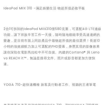
IdeaPad MIIX 310 –滿足娛樂生活 物超所值必敗平板
2合1可拆卸的IdeaPad MIIX310僅580克重，可選配4G LTE連線
功能，讓下班族辛苦工作一天後，隨時隨地都能享受高速連網的
樂趣，是目前市面上同款產品中最物超所值的最佳選擇！長達10
小時的強效續航力加上可選配的FHD螢幕，身歷其境的影像效果
讓你深陷在電影馬拉松中不可自拔。內建的Cortana® 與 Leno
vo REACH it™，無論是搜尋文件、照片或影音都更加方便快
速。
YOGA 710-超快速機種 旅客及行動者工作、視聽的王者筆電