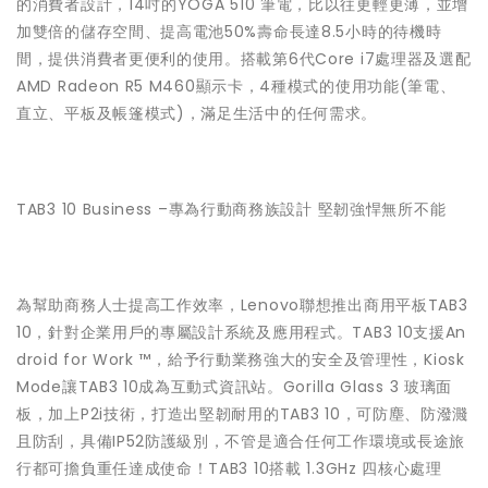
的消費者設計，14吋的YOGA 510 筆電，比以往更輕更薄，並增
加雙倍的儲存空間、提高電池50%壽命長達8.5小時的待機時
間，提供消費者更便利的使用。搭載第6代Core i7處理器及選配
AMD Radeon R5 M460顯示卡，4種模式的使用功能(筆電、
直立、平板及帳篷模式)，滿足生活中的任何需求。
TAB3 10 Business –專為行動商務族設計 堅韌強悍無所不能
為幫助商務人士提高工作效率，Lenovo聯想推出商用平板TAB3
10，針對企業用戶的專屬設計系統及應用程式。TAB3 10支援An
droid for Work ™，給予行動業務強大的安全及管理性，Kiosk
Mode讓TAB3 10成為互動式資訊站。Gorilla Glass 3 玻璃面
板，加上P2i技術，打造出堅韌耐用的TAB3 10，可防塵、防潑濺
且防刮，具備IP52防護級別，不管是適合任何工作環境或長途旅
行都可擔負重任達成使命！TAB3 10搭載 1.3GHz 四核心處理