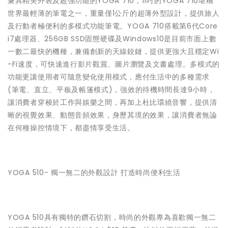
兼具精美外表及超強功能的YOGA 710，11吋的YOGA 710堪稱
世界最輕薄的筆電之一，重量僅1公斤的超薄外型設計，提供旅人
及行動者極便利的多模式功能筆電。YOGA 710搭載第6代Core
i7處理器、256GB SSD固態硬碟及Windows10是目前市面上數
一數二最快的機種，兼備創新的天線鉸鏈，提供更強大且穩定Wi
-Fi速度，可快速進行影片觀賞、圖片瀏覽及文書處理。多模式的
功能更讓使用者可隨意變化使用模式，應付生活中的多種需求
(筆電、直立、平板及帳篷模式)，強效的待機時間長達9小時，
讓消費者穿梭於工作與娛樂之間，再加上杜比環繞音響，提供清
晰的視覺效果、動態音頻效果，身歷其境的效果，讓消費者無論
在何種操控情境下，都盡情享受生活。
YOGA 510- 獨一無二的外觀設計 打造時尚便利生活
YOGA 510具有獨特的鑽石切割，時尚的外觀專為喜歡獨一無二