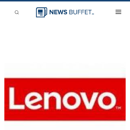
回到首頁
新聞稿分類
登入
刊登