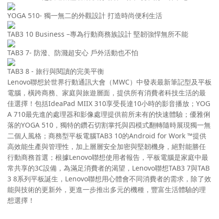
YOGA 510- 獨一無二的外觀設計 打造時尚便利生活
TAB3 10 Business –專為行動商務族設計 堅韌強悍無所不能
TAB3 7- 防潑、防濺超安心 戶外活動也不怕
TAB3 8 - 旅行與閱讀的完美平衡
Lenovo聯想於世界行動通訊大會（MWC）中發表最新筆記型及平板
電腦，橫跨商務、家庭與旅遊層面，提供所有消費者科技生活的最
佳選擇！包括IdeaPad MIIX 310享受長達10小時的影音播放；YOG
A 710最先進的處理器和影像處理提供前所未有的快速體驗；優雅俐
落的YOGA 510，獨特的鑽石切割掌托與四模式翻轉隨時展現獨一無
二個人風格；商務型平板電腦TAB3 10的Android for Work ™提供
高效能生產與管理性，加上層層安全加密與堅韌機身，絕對能勝任
行動商務首選；根據Lenovo聯想使用者報告，平板電腦是家庭中最
常共享的3C設備，為滿足消費者的渴望，Lenovo聯想TAB3 7與TAB
3 8系列平板誕生，Lenovo聯想用心體會不同消費者的需求，除了效
能與技術的更新外，更進一步推出多元的機種，豐富生活體驗的理
想選擇！