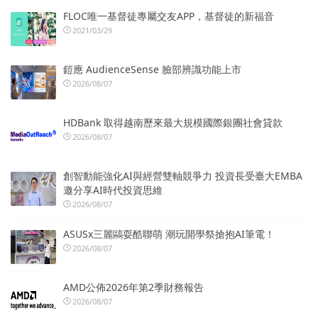
FLOC唯一基督徒專屬交友APP，基督徒的新福音
2021/03/29
鎧應 AudienceSense 臉部辨識功能上市
2026/08/07
HDBank 取得越南歷來最大規模國際銀團社會貸款
2026/08/07
創智動能強化AI與經營雙軸競爭力 投資長受臺大EMBA
邀分享AI時代投資思維
2026/08/07
ASUSx三麗鷗耍酷聯萌 潮玩開學祭搶抱AI筆電！
2026/08/07
AMD公佈2026年第2季財務報告
2026/08/07