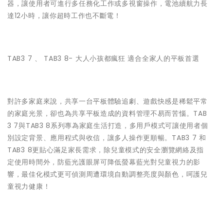
器，讓使用者可進行多任務化工作或多視窗操作，電池續航力長
達12小時，讓你超時工作也不斷電！
TAB3 7 、 TAB3 8- 大人小孩都瘋狂 適合全家人的平板首選
對許多家庭來說，共享一台平板體驗追劇、遊戲快感是稀鬆平常
的家庭光景，卻也為共享平板造成的資料管理不易而苦惱。TAB
3 7與TAB3 8系列專為家庭生活打造，多用戶模式可讓使用者個
別設定背景、應用程式與收信，讓多人操作更順暢。TAB3 7 和
TAB3 8更貼心滿足家長需求，除兒童模式的安全瀏覽網絡及指
定使用時間外，防藍光護眼屏可降低螢幕藍光對兒童視力的影
響，最佳化模式更可偵測周遭環境自動調整亮度與顏色，呵護兒
童視力健康！