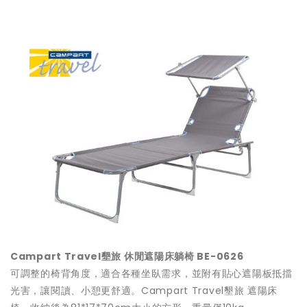
Campart Travel墾旅 休閒遮陽床躺椅 BE-0626
可調整的椅背角度，適合各種坐臥需求，並附有貼心遮陽板抵擋
光害，讓閱讀、小憩更舒適。Campart Travel墾旅 遮陽床