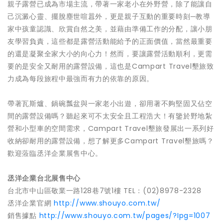
親子露營已成為市場主流，帶著一家老小在外野營，除了能讓自
己沉澱心靈、擺脫塵世喧囂外，更是親子互動的重要時刻─教導
家中孩童認識、欣賞自然之美，並藉由準備工作的分配，讓小朋
友學習負責，這些都是露營活動能給予的正面價值，當然最重要
的還是凝聚全家大小的向心力！然而，要讓露營活動順利，更需
要的是安全又耐用的露營設備，這也是Campart Travel墾旅致
力成為每段旅程中最強而有力的依靠的原因。
帶著瓦斯爐、鍋碗瓢盆與一家老小出遊，卻用著不夠堅固又佔空
間的露營設備嗎？聽起來可不太安全且工程浩大！有鑒於野地紮
營和小型車的空間需求，Campart Travel墾旅發展出一系列好
收納卻耐用的露營設備，想了解更多Campart Travel墾旅嗎？
歡迎蒞臨丞洋企業展售中心。
丞洋企業台北展售中心
台北市中山區敬業一路128巷7號1樓 TEL：(02)8978-2328
丞洋企業官網
http://www.shouyo.com.tw/
銷售據點
http://www.shouyo.com.tw/pages/?Ipg=1007