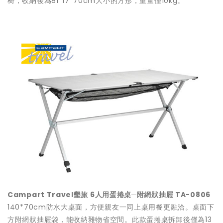
椅，收納後為81*17*70cm大小的方形，重量僅10kg。
Campart Travel墾旅 6人用蛋捲桌─附網狀抽屜 TA-0806
140*70cm防水大桌面，方便親友一同上桌用餐更融洽。桌面下
方附網狀抽屜袋，能收納雜物省空間。此款蛋捲桌拆卸後僅為13