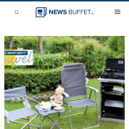
回到首頁
新聞稿分類
登入
刊登