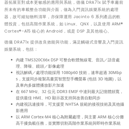
器拓展至對成本更敏感的應用與系統，德儀 DRA71x 賦予車廠前
所未有的車載整合功能與介面，做為入門資訊娛樂系統的處理
器，故可縮短物料清單，亦保障運用 Jacinto 6 系列產品的軟
體投資，包括高階作業系統，如 Linux、QNX，以及使用 ARM®
Cortex®-A15 核心的 Android，或是 DSP 及其他核心。
德儀 DRA71x 提供改良效能與功能，滿足觸碰式音響及入門資訊
娛樂系統，包括：
內建 TMS320C66x DSP 可整合軟體無線電、音訊／語音處
理、降噪、鏡頭／影像處理
視訊解碼／處理功能採用 1080p60 技術，速率超過 30Mbp
s，支援同步複製高畫質智慧型手機螢幕 (包括 3D 地圖)，以
及車內多媒體播放影片加速
在 667 MHz、32 位元 DDR3 EMIF 中達到最大記憶體頻寬，
提供最佳 HMI、HD 顯示器支持與改善自動同步
內建視訊連接埠，可支援受 NHTSA 規範的後視技術及其他攝
影應用
以 ARM Cortex-M4 核心為附屬處理，與主要 ARM 核心分攤
高干擾負載任務，並實際切割高階作業系統與即時作業系統