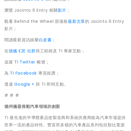
瀏覽 Jacinto 6 Entry 相關
影片
；
觀看 Behind the Wheel 部落格
最新文章
的 Jacinto 6 Entry
影片；
閱讀最新資訊娛樂
白皮書
；
在
德儀 E2E 社群
與工程師及 TI 專家互動；
追蹤
TI Twitter
帳號；
為
TI Facebook
專頁按讚；
透過
Google +
與 TI 即時互動。
# # #
德州儀器推動汽車領域的創新
TI 最先進的半導體產品使製造商和系統供應商能為汽車市場提供
世界一流的產品特性。豐富而多樣的汽車產品系列包括類比電源