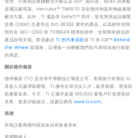
®
管理、介面和訊號鏈解決方案以及 DLP
顯示器、ADAS 與車載
資通訊處理器、Hercules™ TMS570 安全微控制器和無線連接
解決方案。此外，TI 還提供 SafeTI™ 部件，旨在幫原始設備製
造商 (OEM) 生產符合 ISO 26262 要求的產品，以及經特別指
明符合 AEC-Q100 和 TS16949 標準的部件，全部附有絕佳的
產品說明文檔。歡迎參訪
TI 的汽車頁面
或 TI 的 E2E™
Behind
the Wheel
部落格，以便進一步瞭解我們在汽車領域進行創新
的承諾。
關於德州儀器
德州儀器 (TI) 是全球半導體設計製造公司，長期致力於類比 IC
及嵌入式處理器開發。TI 擁有全球頂尖人才，銳意創新，塑造技
術產業未來。今天，TI 正攜手超過 100,000 家客戶打造更美好
未來。更多詳細資訊，請參訪網頁
www.ti.com
。
商標
所有註冊商標均歸其各自所有者所有。
新聞聯絡人：