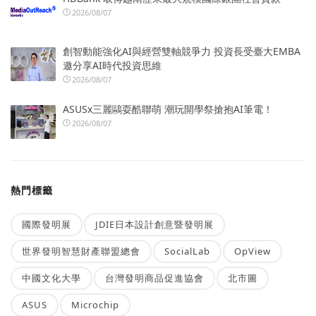
2026/08/07
創智動能強化AI與經營雙軸競爭力 投資長受臺大EMBA
邀分享AI時代投資思維
2026/08/07
ASUSx三麗鷗耍酷聯萌 潮玩開學祭搶抱AI筆電！
2026/08/07
熱門標籤
國際發明展
JDIE日本設計創意暨發明展
世界發明智慧財產聯盟總會
SocialLab
OpView
中國文化大學
台灣發明商品促進協會
北市圖
ASUS
Microchip