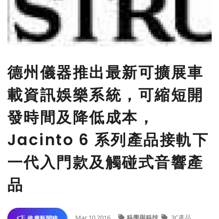
德州儀器推出最新可擴展車
載資訊娛樂系統，可縮短開
發時間及降低成本，
Jacinto 6 系列產品接軌下
一代入門款及觸碰式音響產
品
Mar 10,2016
科學與科技
3C產品
推廣新聞稿