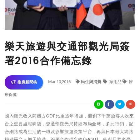
樂天旅遊與交通部觀光局簽
署2016合作備忘錄
Mar 10,2016
民生與消費
家用品
醫
推廣新聞稿
療保健
國內觀光收入商機占GDP比重逐年增加，繼創下千萬旅客人次來
台之重要里程碑後，交通部觀光局持續布局全球，多元行銷，配
合網路成為生活的一環及影響旅遊決策平台，再與日本最大網路
旅遊平台－樂天旅遊，簽署合作備忘錄(MOU)，衝刺日客來臺