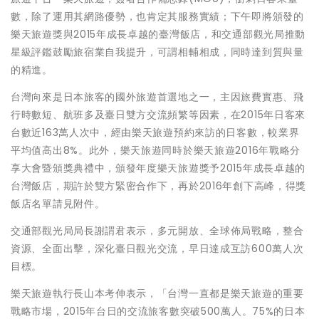
數，除了運用其網路優勢，也肯定其服務實績；下午即將頒發的
樂天旅遊獎與2015年成長卓越的臺灣飯店，和交通部觀光局推動
星級評鑑鼓勵旅宿業自我提升，可謂相輔相成，同時達到質與量
的精進。
台灣向來是日本旅客的國外旅遊首選地之一，主因旅費實惠、飛
行時數短、航班多及臺日雙方交流頻繁等因素，在2015年日客來
台數近163萬人次中，經由樂天旅遊預約來訪的日客數，較業界
平均值高出8%。此外，樂天旅遊同時於樂天旅遊2016年戰略分
享大會暨頒獎典禮中，頒發年度樂天旅遊獎予2015年成長卓越的
台灣飯店，期許於雙方緊密合作下，再於2016年創下高峰，得獎
飯店名單請見附件。
交通部觀光局局長謝謂君表示，多元開放、全球佈局戰略，整合
資源、全面出擊，深化臺日觀光交流，早日達成互訪600萬人次
目標。
樂天旅遊執行長山本考伸表示，「台灣一直都是樂天旅遊的重要
戰略市場，2015年台日的交流旅客數突破500萬人。75%的日本