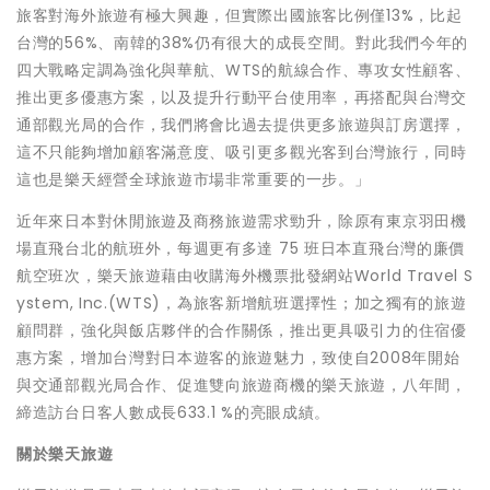
旅客對海外旅遊有極大興趣，但實際出國旅客比例僅13%，比起
台灣的56%、南韓的38%仍有很大的成長空間。對此我們今年的
四大戰略定調為強化與華航、WTS的航線合作、專攻女性顧客、
推出更多優惠方案，以及提升行動平台使用率，再搭配與台灣交
通部觀光局的合作，我們將會比過去提供更多旅遊與訂房選擇，
這不只能夠增加顧客滿意度、吸引更多觀光客到台灣旅行，同時
這也是樂天經營全球旅遊市場非常重要的一步。」
近年來日本對休閒旅遊及商務旅遊需求勁升，除原有東京羽田機
場直飛台北的航班外，每週更有多達 75 班日本直飛台灣的廉價
航空班次，樂天旅遊藉由收購海外機票批發網站World Travel S
ystem, Inc.(WTS)，為旅客新增航班選擇性；加之獨有的旅遊
顧問群，強化與飯店夥伴的合作關係，推出更具吸引力的住宿優
惠方案，增加台灣對日本遊客的旅遊魅力，致使自2008年開始
與交通部觀光局合作、促進雙向旅遊商機的樂天旅遊，八年間，
締造訪台日客人數成長633.1 %的亮眼成績。
關於樂天旅遊