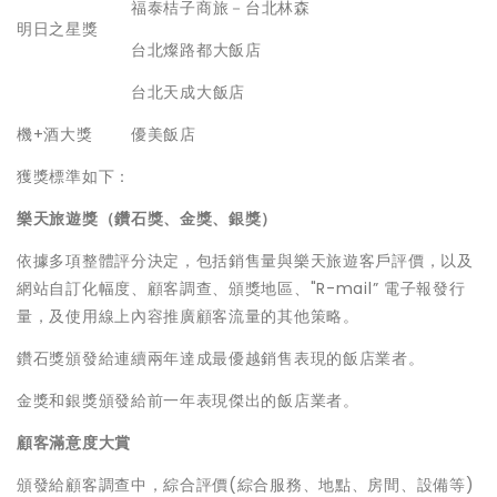
福泰桔子商旅－台北林森
明日之星獎
台北燦路都大飯店
台北天成大飯店
機+酒大獎
優美飯店
獲獎標準如下：
樂天旅遊獎（鑽石獎、金獎、銀獎）
依據多項整體評分決定，包括銷售量與樂天旅遊客戶評價，以及
網站自訂化幅度、顧客調查、頒獎地區、"R-mail” 電子報發行
量，及使用線上內容推廣顧客流量的其他策略。
鑽石獎頒發給連續兩年達成最優越銷售表現的飯店業者。
金獎和銀獎頒發給前一年表現傑出的飯店業者。
顧客滿意度大賞
頒發給顧客調查中，綜合評價(綜合服務、地點、房間、設備等)