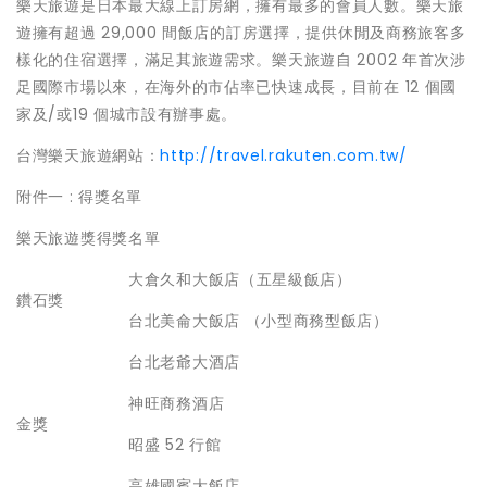
樂天旅遊是日本最大線上訂房網，擁有最多的會員人數。樂天旅
遊擁有超過 29,000 間飯店的訂房選擇，提供休閒及商務旅客多
樣化的住宿選擇，滿足其旅遊需求。樂天旅遊自 2002 年首次涉
足國際市場以來，在海外的市佔率已快速成長，目前在 12 個國
家及/或19 個城市設有辦事處。
台灣樂天旅遊網站：
http://travel.rakuten.com.tw/
附件一 : 得獎名單
樂天旅遊獎得獎名單
大倉久和大飯店（五星級飯店）
鑽石獎
台北美侖大飯店 （小型商務型飯店）
台北老爺大酒店
神旺商務酒店
金獎
昭盛 52 行館
高雄國賓大飯店