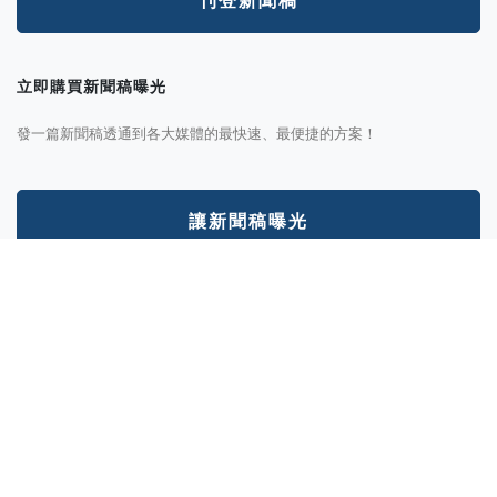
刊登新聞稿
立即購買新聞稿曝光
發一篇新聞稿透通到各大媒體的最快速、最便捷的方案！
讓新聞稿曝光
分析新聞稿成效
透過Trek數據平台的分析讓您知道你的新聞稿成效表現如何？
我想了解