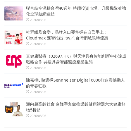
聯合航空深耕台灣40週年 持續投資市場、升級機隊並強
化全球航網連結
2026/08/06
社群觸及會變，品牌入口要掌握在自己手上：
Cloudmax 匯智推出 .tw／.台灣網域限時優惠
2026/08/06
真健康醫療（02697.HK）與天津具身智能創新中心達成
戰略合作 共建具身智能醫療產業生態
2026/08/06
陳嘉樺Ella選擇Sennheiser Digital 6000打造震撼動人
的青春狂歡
2026/08/06
迎向超高齡社會 台隆手創館推樂齡健康禮選六大健康好
物5折起
2026/08/06