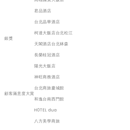
君品酒店
台北晶華酒店
柯達大飯店台北松江
銀獎
天閣酒店台北林森
長榮桂冠酒店
陽光大飯店
神旺商務酒店
台北商旅慶城館
顧客滿意度大賞
和逸台南西門館
H0TEL dua
八方美學商旅