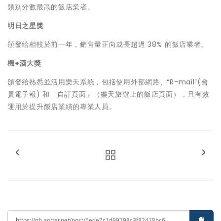
類別分數最高的飯店業者。
明日之星獎
頒發給相較於前一年，銷售量正向成長超過 38% 的飯店業者。
機
+
酒大獎
頒發給熟悉並活用樂天系統，包括使用外部網路、“R-mail”(會
員電子報) 和「自訂頁面」（樂天旅遊上的飯店頁面），且有效
運用於提升飯店業績的專業人員。