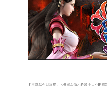
卡車遊戲今日宣布，《長留五仙》將於今日不刪檔