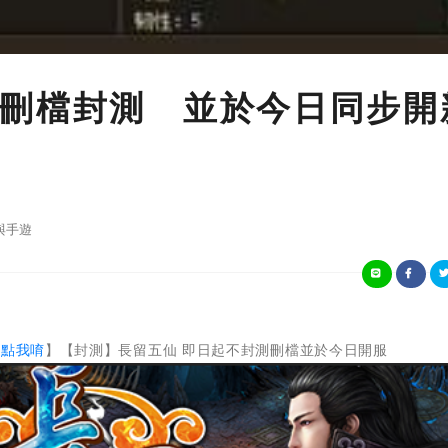
刪檔封測 並於今日同步開
與手遊
【點我唷
】【封測】長留五仙 即日起不封測刪檔並於今日開服