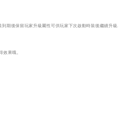
裝到期後保留玩家升級屬性可供玩家下次啟動時裝後繼續升級.
得效果哦。