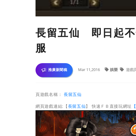
長留五仙 即日起不
服
Mar 11,2016
娛樂
遊戲
推廣新聞稿
頁遊戲名稱：
長留五仙
網頁遊戲連結:【
長留五仙
】 快速ＦＢ直接玩網址