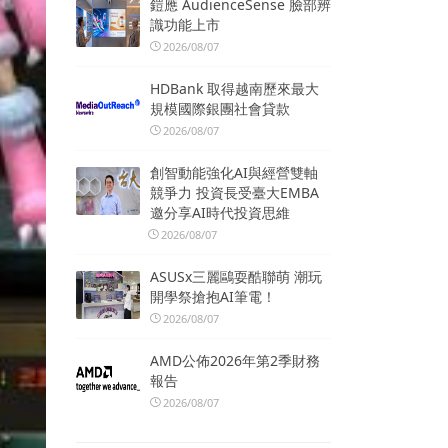
鎧應 AudienceSense 臉部辨
識功能上市
2026/08/07
HDBank 取得越南歷來最大
規模國際銀團社會貸款
2026/08/07
創智動能強化AI與經營雙軸
競爭力 投資長受臺大EMBA
邀分享AI時代投資思維
2026/08/07
ASUSx三麗鷗耍酷聯萌 潮玩
開學祭搶抱AI筆電！
2026/08/07
AMD公佈2026年第2季財務
報告
2026/08/07