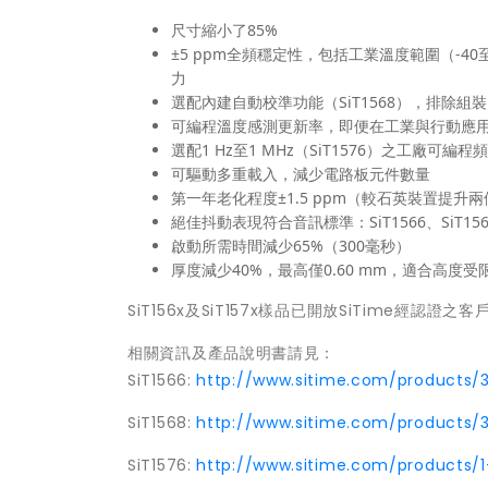
尺寸縮小了85%
±5 ppm全頻穩定性，包括工業溫度範圍（-4
力
選配內建自動校準功能（SiT1568），排除
可編程溫度感測更新率，即便在工業與行動應
選配1 Hz至1 MHz（SiT1576）之工廠
可驅動多重載入，減少電路板元件數量
第一年老化程度±1.5 ppm（較石英裝置提
絕佳抖動表現符合音訊標準：SiT1566、SiT1
啟動所需時間減少65%（300毫秒）
厚度減少40%，最高僅0.60 mm，適合高度受
SiT156x及SiT157x樣品已開放SiTime經
相關資訊及產品說明書請見：
SiT1566:
http://www.sitime.com/products/3
SiT1568:
http://www.sitime.com/products/3
SiT1576:
http://www.sitime.com/products/1-