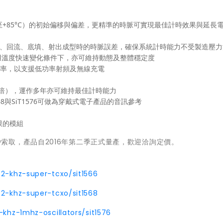
0至+85°C）的初始偏移與偏差，更精準的時脈可實現最佳計時效果與延長
組裝、回流、底填、射出成型時的時脈誤差，確保系統計時能力不受製造壓
用溫度快速變化條件下，亦可維持動態及整體穩定度
可編程頻率，以支援低功率射頻及無線充電
升兩倍），運作多年亦可維持最佳計時能力
568與SiT1576可做為穿戴式電子產品的音訊參考
限的模組
認證之客戶索取，產品自2016年第二季正式量產，歡迎洽詢定價。
2-khz-super-tcxo/sit1566
2-khz-super-tcxo/sit1568
khz-1mhz-oscillators/sit1576