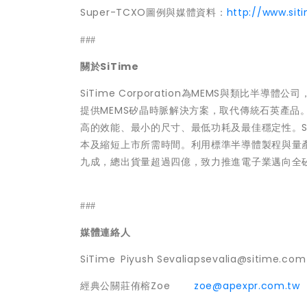
Super-TCXO圖例與媒體資料：
http://www.sit
###
關於
SiTime
SiTime Corporation為MEMS與類比半導體公
提供MEMS矽晶時脈解決方案，取代傳統石英產品。
高的效能、最小的尺寸、最低功耗及最佳穩定性。S
本及縮短上市所需時間。利用標準半導體製程與量產封
九成，總出貨量超過四億，致力推進電子業邁向全
###
媒體連絡人
SiTime
Piyush Sevalia
psevalia@sitime.com
經典公關
莊侑榕Zoe
zoe@apexpr.com.tw