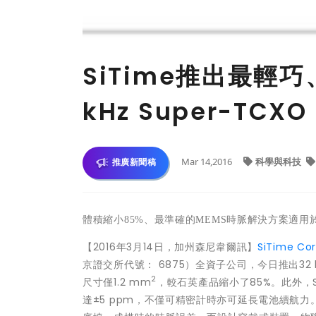
SiTime推出最輕
kHz Super-TCXO
Mar 14,2016
科學與科技
推廣新聞稿
體積縮小
85%
、最準確的
MEMS
時脈解決方案適用
【2016年3月14日，加州森尼韋爾訊】
SiTime Cor
京證交所代號： 6875）全資子公司，今日推出32 kH
2
尺寸僅1.2 mm
，較石英產品縮小了85%。此外，Sup
達±5 ppm，不僅可精密計時亦可延長電池續航力