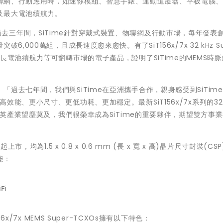
聯網、行動應用時，如迷你模組、智慧手錶、運動追蹤器、平板電腦
及最大電池續航力。
表示，「過去三年間，SiTime針對穿戴式裝置、物聯網及行動市場，每年發表
000萬組，且成長速度愈來愈快。有了SiT156x/7x 32 kHz Su
長電池續航力等可翻轉市場的電子產品，證明了SiTime的MEMS時
過去七年間，我們與SiTime在亞洲攜手合作，親身感受到SiTime
、更小尺寸、更低功耗、更加穩定。最新SiT156x/7x系列的32 k
統石英產業望塵莫及，我們很榮幸成為SiTime的重要夥伴，期望雙方事
s即日起上市，均為1.5 x 0.8 x 0.6 mm (長 x 寬 x 高)晶片尺寸封裝(CS
能：
Fi
x/7x MEMS Super-TCXOs擁有以下特色：