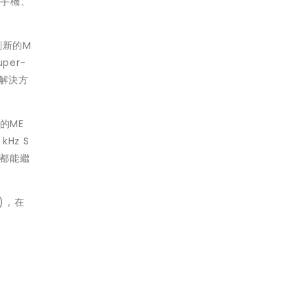
、手機、
創新的M
per-
脈解決方
的ME
Hz S
業都能繼
P)，在