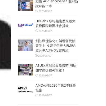
鎧應 AudienceSense 臉部辨
識功能上市
2026/08/07
HDBank 取得越南歷來最大
規模國際銀團社會貸款
2026/08/07
創智動能強化AI與經營雙軸
競爭力 投資長受臺大EMBA
邀分享AI時代投資思維
2026/08/07
ASUSx三麗鷗耍酷聯萌 潮玩
開學祭搶抱AI筆電！
2026/08/07
AMD公佈2026年第2季財務
報告
2026/08/07