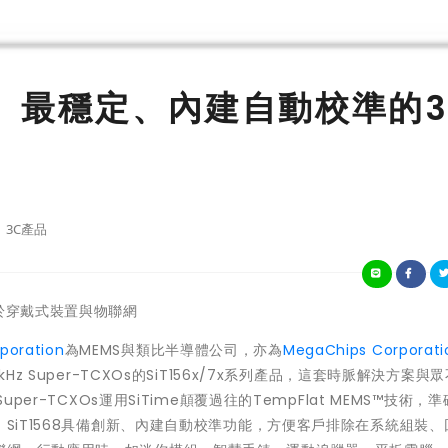
巧、最穩定、內建自動校準的3
3C產品
於穿戴式裝置與物聯網
poration
為MEMS與類比半導體公司，亦為
MegaChips Corporati
z Super-TCXOs的SiT156x/7x系列產品，這套時脈解決方案與
er-TCXOs運用SiTime顛覆過往的TempFlat MEMS™技術，
。SiT1568具備創新、內建自動校準功能，方便客戶排除在系統組裝、