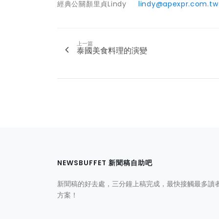
經典公關
顏里貞Lindy
lindy@apexpr.com.tw
上一篇
泰國美食料理的演變
NEWSBUFFET 新聞稿自助吧
新聞稿的好去處，三分鐘上稿完成，最快接觸最多讀
方案！