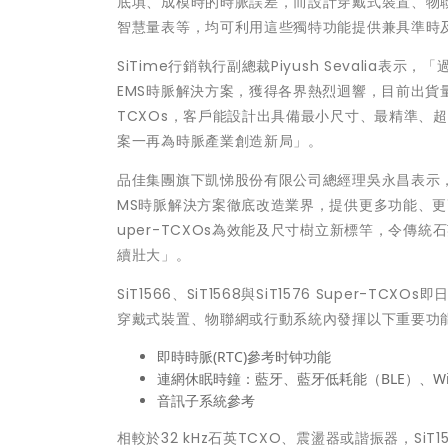
底填、成模時的時脈誤差，而設計穿戴式裝置、物
智慧量表等，均可利用這些獨特功能提供兼具準時
SiTime行銷執行副總裁Piyush Sevalia
EMS時脈解決方案，獲得各界熱烈迴響，目前出貨量突破6,
TCXOs，客戶能設計出具備最小尺寸、最精準、超
案一再為時脈產業創造新局」。
品佳集團旗下凱悌股份有限公司總經理吳永昌表示，「
MS時脈解決方案徹底改造業界，提供更多功能、更高效能
uper-TCXOs為效能及尺寸樹立新標竿，令傳
續壯大」。
SiT1566、SiT1568與SiT1576 Super-TCXO
穿戴式裝置、物聯網或行動系統內發揮以下重要功
即時時脈(RTC)參考时钟功能
連網休眠時鐘：藍牙、藍牙低耗能（BLE）、Wi
音訊子系統參考
相較於32 kHz石英TCXO、震盪器或諧振器，SiT156