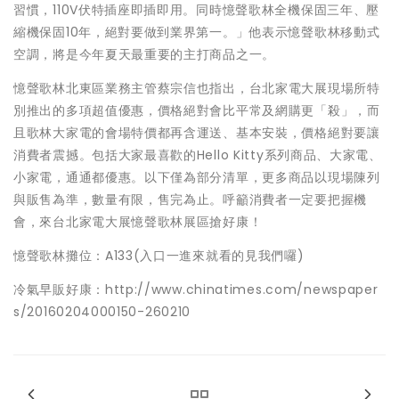
習慣，110V伏特插座即插即用。同時憶聲歌林全機保固三年、壓
縮機保固10年，絕對要做到業界第一。」他表示憶聲歌林移動式
空調，將是今年夏天最重要的主打商品之一。
憶聲歌林北東區業務主管蔡宗信也指出，台北家電大展現場所特
別推出的多項超值優惠，價格絕對會比平常及網購更「殺」，而
且歌林大家電的會場特價都再含運送、基本安裝，價格絕對要讓
消費者震撼。包括大家最喜歡的Hello Kitty系列商品、大家電、
小家電，通通都優惠。以下僅為部分清單，更多商品以現場陳列
與販售為準，數量有限，售完為止。呼籲消費者一定要把握機
會，來台北家電大展憶聲歌林展區搶好康！
憶聲歌林攤位：A133(入口一進來就看的見我們囉)
冷氣早販好康：http://www.chinatimes.com/newspaper
s/20160204000150-260210