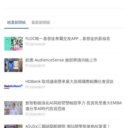
精選新聞稿
最新新聞稿
FLOC唯一基督徒專屬交友APP，基督徒的新福音
2021/03/29
鎧應 AudienceSense 臉部辨識功能上市
2026/08/07
HDBank 取得越南歷來最大規模國際銀團社會貸款
2026/08/07
創智動能強化AI與經營雙軸競爭力 投資長受臺大EMBA
邀分享AI時代投資思維
2026/08/07
ASUSx三麗鷗耍酷聯萌 潮玩開學祭搶抱AI筆電！