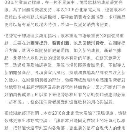
08％的業績達標率，在一片不景氣中，憶聲歌林的成績著實亮
眼。為了回饋消費者支持，本次2016台北家電大展，憶聲歌林不
僅推出多款移動式空調機種，要帶給消費者全新感受；多項商品
更將以超有感的現場大特價，希望一次滿足消費者需要。
憶聲電子總經理張鏡湖指出，歌林重返市場最重要的3個發展重
點，主要在於
團隊提升
、
務實創新
、以及
回饋消費者
。在團隊提
升方面，透過不斷開發新經銷通路、加入新的成員、新銷售據
點，要帶給大眾對於新的憶聲歌林有新的印象。在務實創新方
面，透過尊重及強調專業、重視市場與團隊實際需求、不斷導入
新的開發商品、各項廣宣活潑化、持續務實地為品牌發展注入新
的活力。在回饋消費者的部分，張鏡湖總經理特別感謝消費者對
於憶聲歌林新經營團隊及品牌經營的持續肯定，因此不斷創下良
好的銷售成果；所以接下來憶聲歌林所有的活動促銷優惠都必須
「超有感」，務必讓消費者感受到憶聲歌林的用心與誠意。
張鏡湖總經理強調，本次2016台北家電大展除了現場優惠，憶聲
歌林更推出移動式空調：「讓原本只能固定在牆上的冷氣可以移
動，把舒適快速帶到室內各角落，更重要的是符合現代人的使用