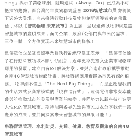
hing」揭示了萬物聯網、隨時連網（Always On）已成為不可
抵擋的趨勢。而台灣的年度物聯網盛會
2016
智慧城市展
亦將於
下週盛大登場，向來扮演行動科技及物聯創新領導者的遠傳電
信，將以
【智慧物聯 未來城市】
為主題，呈現遠傳以物聯網建設
智慧城市的豐碩成果，面向企業、政府/公部門與市民的需求，
三位一體，全方位實現未來智慧城市的樣貌！
遠傳電信企業暨國際事業群執行副總李浩正表示：「遠傳電信除
了在行動科技領域不斷引領創新，近年更率先投入企業市場物聯
應用的發展，建立自有IoT解決方案，並與台南市政府攜手推動
台南4G智慧城市旗艦計畫，將物聯網應用實踐為市民有感的服
務。 物聯網不僅是『The Next Big Thing』，而是正改變我們
的生活方式及商業模式的『現在進行式』，遠傳電信非常榮幸能
參與並推動城市的發展與產業的轉變，共同努力以新科技打造更
人性化的智慧城市。期待能與各界先進與市民朋友分享我們一路
走來的成果，並共同探索未來智慧城市的無限可能！」
串聯營運管理、水利防災、交通、健康、教育及觀旅的
台南4G
智慧城市