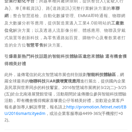
企業行動化平台
；跨越車種與廠牌限制，提供整合人(駕駛人行
為)、車(車載資訊)、路(道路資訊)完整行業解決方案的
車聯
網
；整合智慧巡檢、自動化數據管理、EMMA即時通報、物聯網
及大數據分析等應用，提供製造業邁入工業4.0前哨站的
工廠數
位化
解決方案；以及透過人流影像分析、體感應用、物聯及穿戴
式裝置等創新科技，為零售通路如百貨、購物中心及餐飲業者打
造的全方位
智慧零售
解決方案。
引爆最新熱門科技話題的
智能科技體驗區
邀您來體驗 還有機會獲
得精美好禮
此外，遠傳電信於此次智慧城市展也特別規劃
智能科技體驗區
，網
羅全球最夯的
物聯科技
與
AR擴增實境應用
進行展出，提供國內企業
及民眾與世界同步的科技饗宴。2016智慧城市展將於3/22(二)~3/25
(五)於台北南港展覽館登場，
活動期間於遠傳攤位參與智能科技體驗
活動，即有機會獲得獨家喜嗲鹿公仔等精美好禮，並歡迎企業客戶
報名參加專人解說導覽
，報名請上
http://promotion.fetnet.net/EB
U/2016smartcityedm
，或洽企業客服專線4499-365(手機撥打+0
2)。