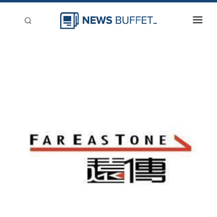
回到首頁
新聞稿分類
登入
刊登