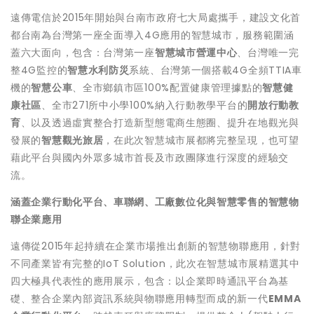
遠傳電信於2015年開始與台南市政府七大局處攜手，建設文化首
都台南為台灣第一座全面導入4G應用的智慧城市，服務範圍涵
蓋六大面向，包含：台灣第一座
智慧城市營運中心
、台灣唯一完
整4G監控的
智慧水利防災
系統、台灣第一個搭載4G全頻TTIA車
機的
智慧公車
、全市鄉鎮市區100%配置健康管理據點的
智慧健
康社區
、全市271所中小學100%納入行動教學平台的
開放行動教
育
、以及透過虛實整合打造新型態電商生態圈、提升在地觀光與
發展的
智慧觀光旅居
，在此次智慧城市展都將完整呈現，也可望
藉此平台與國內外眾多城市首長及市政團隊進行深度的經驗交
流。
涵蓋企業行動化平台、車聯網、工廠數位化與智慧零售的
智慧物
聯企業應用
遠傳從2015年起持續在企業市場推出創新的智慧物聯應用，針對
不同產業皆有完整的IoT Solution，此次在智慧城市展精選其中
四大極具代表性的應用展示，包含：以企業即時通訊平台為基
礎、整合企業內部資訊系統與物聯應用轉型而成的新一代
EMMA