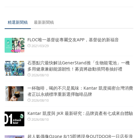
精選新聞稿
最新新聞稿
FLOC唯一基督徒專屬交友APP，基督徒的新福音
2021/03/29
石墨點穴最快解法GenerStand推「生物能電池」一機
多用健康兼顧能源韌性！募資將啟動填問卷抽好禮
2026/08/10
一杯咖啡，喝的不只是風味：Kantar 凱度揭密台灣消費
者正以永續標準重新選擇咖啡品牌
2026/08/10
Kantar 凱度與 JKR 最新研究 : 品牌資產有七成來自體驗
2026/08/10
超人氣偶像Ozone 8/15即將現身OUTDOOR一日店長浪