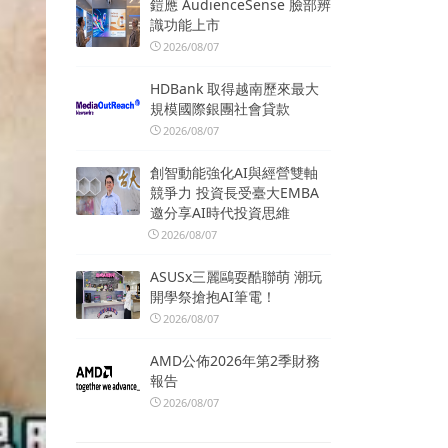
鎧應 AudienceSense 臉部辨
識功能上市
2026/08/07
HDBank 取得越南歷來最大
規模國際銀團社會貸款
2026/08/07
創智動能強化AI與經營雙軸
競爭力 投資長受臺大EMBA
邀分享AI時代投資思維
2026/08/07
ASUSx三麗鷗耍酷聯萌 潮玩
開學祭搶抱AI筆電！
2026/08/07
AMD公佈2026年第2季財務
報告
2026/08/07