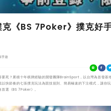
克《BS 7Poker》撲克好
與手遊
死？累積十年棋牌經驗的開發團隊BrainSport，以台灣為首發基
。遊戲以快節奏的七張撲克玩法為競技規則、簡易極速的下注模式，讓你
《BS 7Poker》。