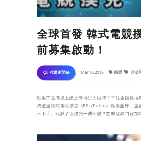
全球首發 韓式電競撲
前募集啟動！
Mar 16,2016
娛樂
遊戲
推廣新聞稿
厭倦了在牌桌上總是等待別人出牌？下注金額難拉得要
將透過韓式電競撲克《BS 7Poker》席捲全球
不下手。玩膩了德撲的一成不變？立即登錄鬥智策略首選