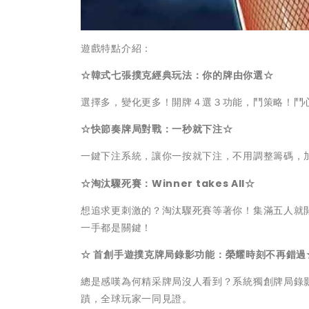
遊戲特點介紹：
☆
韓式
七張撲克經典玩法：你的牌由你選
☆
選擇多，變化更多！開牌４選３功能，鬥策略！鬥
☆
快節奏牌局對戰：一秒就下注
☆
一鍵下注系統，讓你一按就下注，不用調整籌碼，
☆
淘汰驟死賽：Winner takes All
☆
想追求更刺激的？淘汰驟死賽等著你！集滿五人就
一手都是關鍵！
☆
首創手遊撲克牌局錄影功能：榮耀時刻不再錯過
總是感嘆為何精采牌局沒人看到？系統獨創牌局錄影
蹟，全球玩家一同見證。