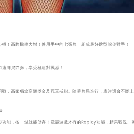
心機！贏牌機率大增！善用手中的七張牌，組成最好牌型唬倒對手！
加速牌局節奏，享受極速對戰感！
開戰，贏家獨拿高額獎金及冠軍戒指。隨著牌局進行，底注還會不斷
☆
功能，按一鍵就能儲存！電競遊戲才有的Replay功能，精采戰況、