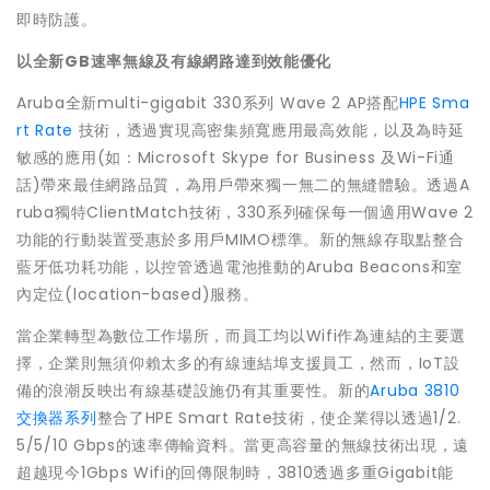
即時防護。
以全新
GB
速率無線及有線網路達到效能優化
Aruba全新multi-gigabit 330系列 Wave 2 AP搭配
HPE Sma
rt Rate
技術，透過實現高密集頻寬應用最高效能，以及為時延
敏感的應用(如：Microsoft Skype for Business 及Wi-Fi通
話)帶來最佳網路品質，為用戶帶來獨一無二的無縫體驗。透過A
ruba獨特ClientMatch技術，330系列確保每一個適用Wave 2
功能的行動裝置受惠於多用戶MIMO標準。新的無線存取點整合
藍牙低功耗功能，以控管透過電池推動的Aruba Beacons和室
內定位(location-based)服務。
當企業轉型為數位工作場所，而員工均以Wifi作為連結的主要選
擇，企業則無須仰賴太多的有線連結埠支援員工，然而，IoT設
備的浪潮反映出有線基礎設施仍有其重要性。新的
Aruba 3810
交換器系列
整合了HPE Smart Rate技術，使企業得以透過1/2.
5/5/10 Gbps的速率傳輸資料。當更高容量的無線技術出現，遠
超越現今1Gbps Wifi的回傳限制時，3810透過多重Gigabit能