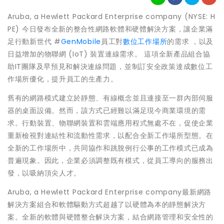
Aruba, a Hewlett Packard Enterprise company (NYSE: H
PE) 今日發布全新的整合性網路軟體和硬體解決方案，讓企業滿
足行動新世代 #
GenMobile
員工對
數位工作場所
的需求 ，以及
日益增加的物聯網 (IoT) 裝置連線需求。 這項全新產品組合協
助IT團隊及早預見和解決連線問題，並制訂安全政策達成數位工
作場所優化，提升員工的生產力。
舊有的網路模式建立於靜態、有線概念並且連接至一群內部伺服
器的桌面設備。然而，該方式已經難以滿足現今商業環境的需
求。行動裝置、物聯網裝置和雲端應用程式無處不在，促使企業
重新檢視對連結性和流動性需求，以配合全新工作場所型態。在
全新的工作場所中，共同協作和跳脫例行公事的工作模式已成為
普遍現象。因此，企業必須調整既有模式，從員工導向的服務出
發，以吸納頂尖人才。
Aruba, a Hewlett Packard Enterprise company最新網路
解決方案組合和軟體驅動方式超越了以硬體為本的靜態解決方
案。全新的軟體與硬體整合解決方案，結合網路管理和安全性的