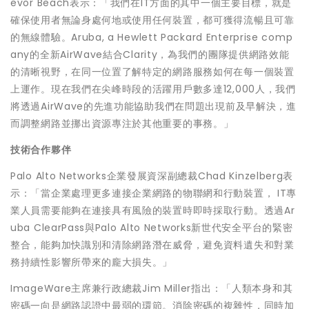
evor Beach表示：「我們在IT方面的其中一個主要目標，就是
確保使用者無論身處何地或使用任何裝置，都可獲得流暢且可靠
的無線體驗。Aruba, a Hewlett Packard Enterprise comp
any的全新AirWave結合Clarity，為我們的團隊提供網路效能
的清晰視野，在同一位置了解特定的網路服務如何在每一個裝置
上運作。現在我們在尖峰時段的活躍用戶數多達12,000人，我們
將透過AirWave的先進功能協助我們在問題出現前及早解決，進
而調整網路並挪出資源專注於其他重要的事務。」
技術合作夥伴
Palo Alto Networks企業發展資深副總裁Chad Kinzelberg表
示：「當企業處理更多連接企業網路的物聯網和行動裝置， IT專
業人員需要能夠在連接具有風險的裝置時即時採取行動。透過Ar
uba ClearPass與Palo Alto Networks新世代安全平台的緊密
整合，能夠加快識別和清除網路潛在威脅，避免資料遺失和對業
務持續性影響所帶來的龐大損失。」
ImageWare主席兼行政總裁Jim Miller指出：「人類本身和其
密碼一向是網路認證中最弱的環節。消除密碼的複雜性，同時加