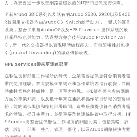
力，為想要進一步改善網路基礎設施的IT部門提供投資保障。
全新Aruba 3810系列以及既有的Aruba 2530, 2920以及5400
R校園用交換器均由ArubaOS-Switch給予助力，一體式的運作
系統，整合了來自ArubaOS以及HPE Provision 運作系統的最
佳產品特色與能力，透過雙方整合後的Aruba Provision ASI
C，新一代的交換器得以實現即時編程能力，而無須犧牲封包導
引(packet forwarding)的線路傳輸表現。
HPE Services
帶來更迅速部署
在數位技術顛覆工作場所的時代，企業需要提供更符合消費者需
求的使用經驗。在大規模企業網路和協作環境內進行改變，並同
時維持業務的持續性，是一項重大挑戰。HPE擁有整合多供應商
方面的專業知識，以及數十年來在通訊和協作項目領域的豐富經
驗，能夠減低風險和縮短部署時間。這些服務提供符合消費者需
求的體驗、提升生產力，並從重要業務連線裝置中取得分析。HP
E Service將整合提供數位工作場所的關鍵元素，包括策略、評
估、設計、部署、整合、管理、優化，以及Aruba網路解決方案