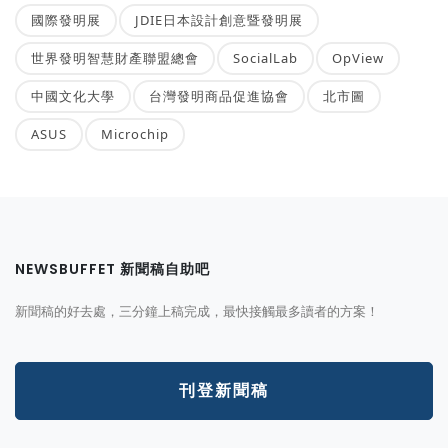
國際發明展
JDIE日本設計創意暨發明展
世界發明智慧財產聯盟總會
SocialLab
OpView
中國文化大學
台灣發明商品促進協會
北市圖
ASUS
Microchip
NEWSBUFFET 新聞稿自助吧
新聞稿的好去處，三分鐘上稿完成，最快接觸最多讀者的方案！
刊登新聞稿