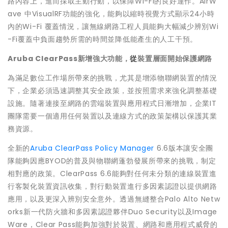
路內容上，進而採取主動行動，以保障Wi-Fi的良好運作。AirW
ave 中VisualRF功能的強化，能夠以縮時視覺方式顯示24小時
內的Wi-Fi 覆蓋情況，讓無線網路工程人員能夠大幅減少辨別Wi
-Fi覆蓋中負面趨勢所需的時間並降低能產生的人工干預。
Aruba ClearPass
新增強大功能，
從
裝置層面開始保護網路
為滿足數位工作場所帶來的挑戰，尤其是增添物聯網裝置的情況
下，企業必須迅速調整其安全政策，並按照需求來強化調整基礎
設施。隨著連接至網路的雲端裝置與應用程式日漸增加，企業IT
團隊需要一個適用任何裝置以及連線方式的政策架構以保護其業
務資源。
全新的
Aruba ClearPass Policy Manager
6.6版本讓安全團
隊能夠因應BYOD的普及與物聯網蓬勃發展所帶來的挑戰，制定
相對應的政策。ClearPass 6.6能夠對任何未分類的連線裝置進
行客製化裝置資訊收集，對行動裝置進行多因素認證以提供網路
應用，以及更深入辨別安全意外。透過無縫整合Palo Alto Netw
orks新一代防火牆和多因素認證夥伴Duo Security以及Image
Ware，Clear Pass能夠加強對於裝置、網路和應用程式威脅的