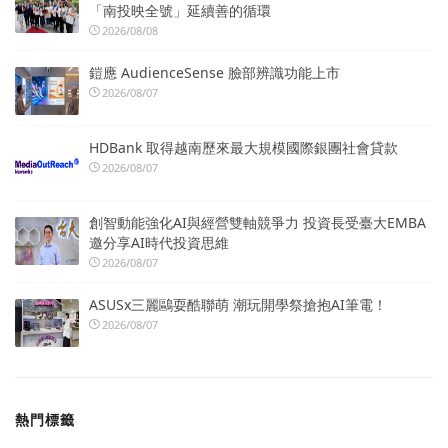
「南投映全號」延續善的循環
2026/08/08
鎧應 AudienceSense 臉部辨識功能上市
2026/08/07
HDBank 取得越南歷來最大規模國際銀團社會貸款
2026/08/07
創智動能強化AI與經營雙軸競爭力 投資長受臺大EMBA
邀分享AI時代投資思維
2026/08/07
ASUSx三麗鷗耍酷聯萌 潮玩開學祭搶抱AI筆電！
2026/08/07
熱門標籤