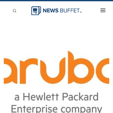
回到首頁
新聞稿分類
登入
刊登