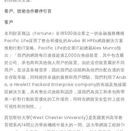
的持續性支援。
客戶、技術合作夥伴引言
客戶
名列財富雜誌（Fortune）全球500強企業之一的金融服務機構
Pacific Life採用了整合和優化的Aruba 和 HPEs網路解決方案
推動行動IT策略。Pacific Life的企業IT副總裁Alex Munro指
出：「我們的網路每日連接超過2,000台無線裝置，其中包含屬
於公司、承包商和其他個人用戶的裝置。由於這些裝置屬於不同
用戶，並涉及各種需求，因此我們必須能夠為他們分配合適的安
全存取等級，同時維持卓越的服務和用戶體驗。我們利用了Arub
a, a Hewlett Packard Enterprise company的有線及無線園
區解決方案，具有整合式效能和認證，讓我們為員工和承包商帶
來一針對行動裝置優化的工作場所，同時在網路安全監控上提供
可視性和控制性。」
西切斯特大學(West Chester University)是美國賓州高等教
育體系內14間公共學術機構中最大的一間。該大學網路工程師Tr