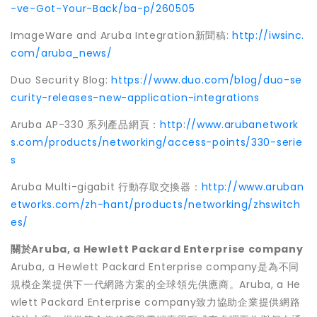
-ve-Got-Your-Back/ba-p/260505
ImageWare and Aruba Integration新聞稿:
http://iwsinc.
com/aruba_news/
Duo Security Blog:
https://www.duo.com/blog/duo-se
curity-releases-new-application-integrations
Aruba AP-330 系列產品網頁：
http://www.arubanetwork
s.com/products/networking/access-points/330-serie
s
Aruba Multi-gigabit 行動存取交換器：
http://www.aruban
etworks.com/zh-hant/products/networking/zhswitch
es/
關於
Aruba, a Hewlett Packard Enterprise company
Aruba, a Hewlett Packard Enterprise company是為不同
規模企業提供下一代網路方案的全球領先供應商。Aruba, a He
wlett Packard Enterprise company致力協助企業提供網路