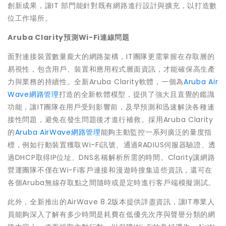
創新成果，讓IT 部門能針對既有網路進行設計與擴充，以打造數
位工作場所。
Aruba Clarity
預
測
Wi-Fi
連線問題
面對連接裝置數量龐大的網路架構，IT團隊更需掌握在存取層的
易視性，包含用戶、裝置和應用程式層面資訊，才能確保高生產
力與業務的持續性。全新Aruba Clarity軟體，一個為
Aruba Air
Wave網路管理
打造的全新軟體模型，提供了強大且直覺的鑑識
功能，讓IT團隊在用戶受到影響前，及早預測和迅速解決各種連
接性問題，避免在發生問題後才進行補救。採用Aruba Clarity
的
Aruba AirWave網路管理
能夠主動監控一系列廣泛的量度指
標，例如行動裝置獲取Wi-Fi訊號、通過RADIUS伺服器驗證、透
過DHCP取得IP位址、DNS名稱解析所需的時間。Clarity讓網路
營運團隊不僅在Wi-Fi客戶連接和漫遊時搜集這些資訊，還可在
各個Aruba無線存取點之間隨時或是定時進行客戶端模擬測試。
此外，全新推出的AirWave 8.2版本提供詳盡資訊，讓IT專業人
員能夠深入了解有多少時間是耗費在低優先次序與聲譽分類的網