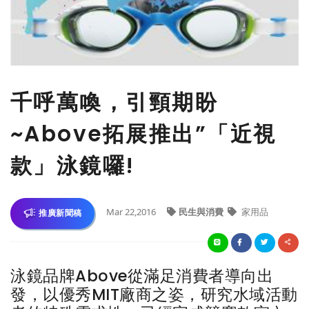
千呼萬喚，引頸期盼
~Above拓展推出”「近視
款」泳鏡囉!
Mar 22,2016
民生與消費
家用品
推廣新聞稿
泳鏡品牌Above從滿足消費者導向出
發，以優秀MIT廠商之姿，研究水域活動