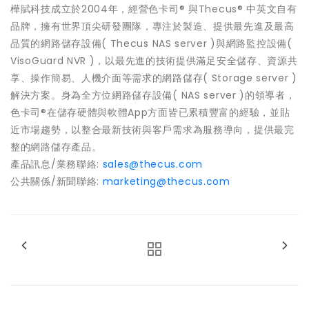
樺賦科技成立於2004年，經營色卡司® 與Thecus® 中英文自有
品牌，擁有世界頂尖研發團隊，專注於製造、提供最先進及最高
品質的網路儲存設備( Thecus NAS server )與網路監控設備(
VisoGuard NVR )，以最先進的技術提供滿足安全儲存、資源共
享、操作簡易、人機介面等需求的網路儲存( Storage server )
解決方案。身為全方位網路儲存設備( NAS server )的領導者，
色卡司®在儲存硬體與軟體App方面皆已累積豐富的經驗，並貼
近市場趨勢，以整合最新技術與客戶需求為服務導向，提供最完
整的網路儲存產品。
產品訊息/業務聯絡:
sales@thecus.com
公共關係/新聞聯絡:
marketing@thecus.com