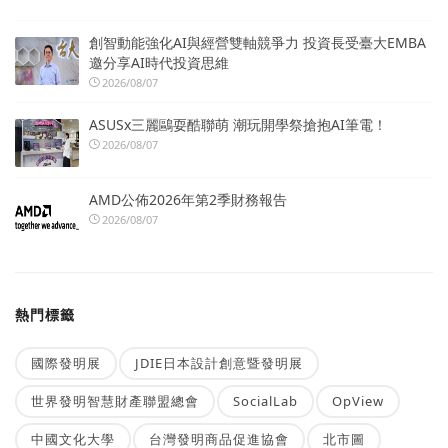
創智動能強化AI與經營雙軸競爭力 投資長受臺大EMBA
邀分享AI時代投資思維
2026/08/07
ASUSx三麗鷗耍酷聯萌 潮玩開學祭搶抱AI筆電！
2026/08/07
AMD公佈2026年第2季財務報告
2026/08/07
熱門標籤
國際發明展
JDIE日本設計創意暨發明展
世界發明智慧財產聯盟總會
SocialLab
OpView
中國文化大學
台灣發明商品促進協會
北市圖