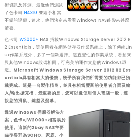
術資訊及評測。最近他們測試
了色卡司
N4310
並給予相當
不錯的評價，這次，他們決定來看看Windows NAS能帶來甚麼
驚喜。
色卡司
W2000+
NAS 搭載Windows Storage Server 2012 R
2 Essentials，讓使用者在網路儲存器作業系統上，除了傳統Lin
ux作業系統外，多了一個新選擇。這直覺性的作業系統，看起來
與其他Windows設備相同，可完美的運作於您的Windows環
境。
Microsoft Windows Storage Server 2012 R2 Ess
entials
具有相當大的優勢，幾乎所有我們所需要的功能都已預
載完成。這是一台製作精良，並具有相當豐富的使用者介面及輸
入/輸出擴充槽，最重要的是，您可以像使用個人電腦一般，連
接您的滑鼠、鍵盤及螢幕。
透過Windows 伺服器解決方
案，色卡司W2000+相當易於
使用。這新的2bay NAS主要
瞄準客群為SOHO、家庭、小