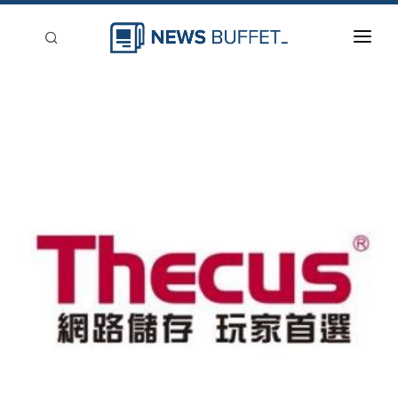
回到首頁
新聞稿分類
登入
刊登