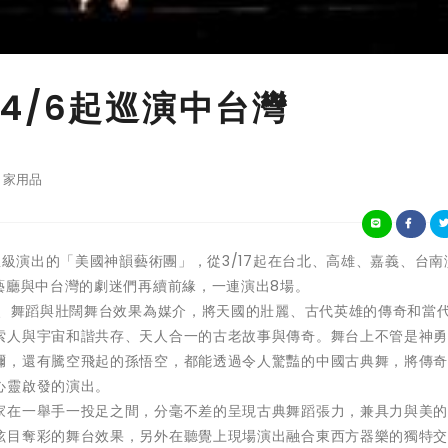
4/6起巡演中台灣
家用品
星級演出的「美國神韻藝術團」，從3/17起在台北、高雄、嘉義、台南
藝廳與中台灣的劇迷們再續前緣，一連演出8場。
樂、舞蹈與壯闊舞台效果為媒介，將天國的壯麗、古代英雄的傳奇和當
索人與宇宙和諧共存、天人合一的古老故事與傳奇。舞台上不管是神
彌，還有騰空飛起的孫悟空，都能透過令人驚豔的中國古典舞，將傳
心靈啟發的演出。
家在一舉手一投足之間，分毫不差的呈現古典舞蹈張力，兼具力與美
炫目奪彩的舞台效果，另外在聽覺上現場演出融合東西方器樂的獨特