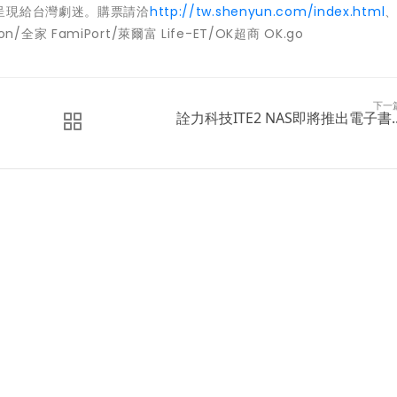
呈現給台灣劇迷。購票請洽
http://tw.shenyun.com/index.html
/全家 FamiPort/萊爾富 Life-ET/OK超商 OK.go
下一
詮力科技ITE2 NAS即將推出電子書..