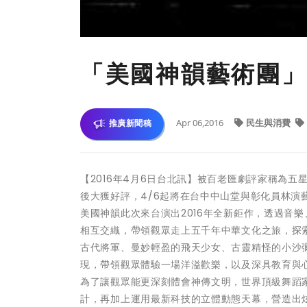
「美國神韻藝術團」
Apr 06,2016
民生與消費
推廣新聞稿
【2016年4月6日台北訊】被百老匯劇評家稱為五
後大獲好評，4/6起將在台中中山堂與彰化員林演
美國神韻此次來台演出2016年全新鉅作，透過音
相互交織，帶領觀眾走上五千年中華文化之旅，探
古代將軍、曼妙輕盈的飛天少女、古靈精怪的小沙
現，帶領觀眾體驗一場洋溢歡樂，以及深具教育與
為了讓觀眾能更深刻體會神傳文明，世界頂級舞蹈
計，再加上運用最新科技的立體動態天幕，營造出