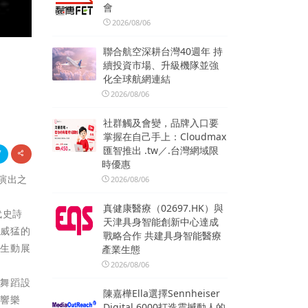
會
2026/08/06
聯合航空深耕台灣40週年 持
續投資市場、升級機隊並強
化全球航網連結
2026/08/06
社群觸及會變，品牌入口要
掌握在自己手上：Cloudmax
匯智推出 .tw／.台灣網域限
時優惠
演出之
2026/08/06
真健康醫療（02697.HK）與
代史詩
天津具身智能創新中心達成
勇威猛的
戰略合作 共建具身智能醫療
奇生動展
產業生態
2026/08/06
的舞蹈設
陳嘉樺Ella選擇Sennheiser
交響樂
Digital 6000打造震撼動人的