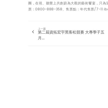
團，在視、聽覺上共創蔚為大觀的藝術饗宴，只為
票：0800-888-358、售票點：年代售票/7-11 ibon
上一篇
第二屆資拓宏宇黑客松競賽 大專學子五
月...