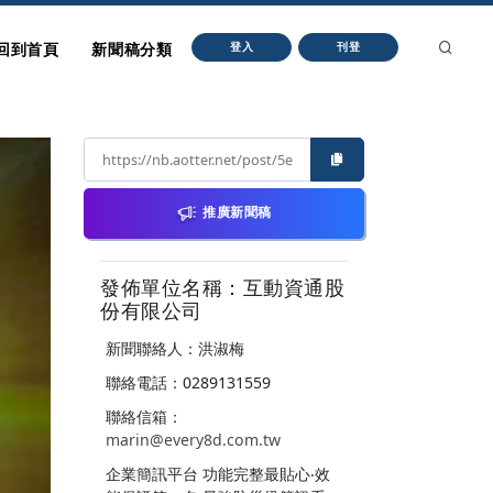
回到首頁
新聞稿分類
登入
刊登
推廣新聞稿
發佈單位名稱：互動資通股
份有限公司
新聞聯絡人：洪淑梅
聯絡電話：0289131559
聯絡信箱：
marin@every8d.com.tw
企業簡訊平台 功能完整最貼心‧效