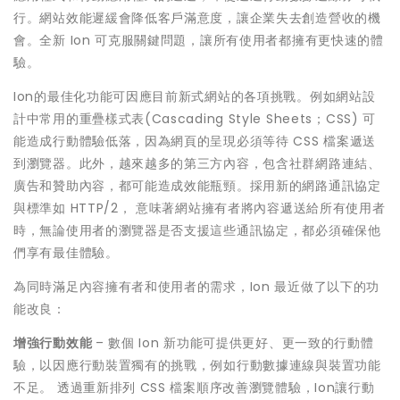
行。網站效能遲緩會降低客戶滿意度，讓企業失去創造營收的機
會。全新 Ion 可克服關鍵問題，讓所有使用者都擁有更快速的體
驗。
Ion的最佳化功能可因應目前新式網站的各項挑戰。例如網站設
計中常用的重疊樣式表(Cascading Style Sheets；CSS) 可
能造成行動體驗低落，因為網頁的呈現必須等待 CSS 檔案遞送
到瀏覽器。此外，越來越多的第三方內容，包含社群網路連結、
廣告和贊助內容，都可能造成效能瓶頸。採用新的網路通訊協定
與標準如 HTTP/2， 意味著網站擁有者將內容遞送給所有使用者
時，無論使用者的瀏覽器是否支援這些通訊協定，都必須確保他
們享有最佳體驗。
為同時滿足內容擁有者和使用者的需求，Ion 最近做了以下的功
能改良：
增強行動效能
– 數個 Ion 新功能可提供更好、更一致的行動體
驗，以因應行動裝置獨有的挑戰，例如行動數據連線與裝置功能
不足。 透過重新排列 CSS 檔案順序改善瀏覽體驗，Ion讓行動