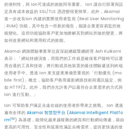
的便利性，與 Ion可達成的效能同等重要。 Ion 讓自行部署與設
定具有成本效益的 SSL/TLS 憑證變得更簡單。此外，Akamai
進一步改良Ion 內建的實際使用者監視 (Real User Monitoring
; RUM) 功能，其中包含一些新的報告，能讓企業更容易監控效
能變化。這些功能協助客戶更加地瞭解其對網站所做的變更，將
如何改善網站和應用程式的效能。
Akamai 網路體驗事業單位資深副總裁暨總經理 Ash Kulkarni
表示：「網站持續演進，而我們的工作就是確保客戶隨時可以運
用合適的工具和技術，將行動或其他裝置的最佳體驗遞送到終端
使用者手中。透過 Ion 來支援逐漸備受重視的「行動優先 (mo
bile first)」概念，協助客戶善用最新網路技術與通訊協定，例
如 HTTP/2。此外，我們亦允許客戶以最符合企業需求的方式與
Ion 進行互動。」
Ion 可幫助客戶滿足永遠在線的使用者所帶來之挑戰。 Ion 透過
遍布全球的
Akamai 智慧型平台 (Akamai Intelligent Platfo
TM
rm
) 為基礎，能簡化越來越複雜的網頁和行動網站傳遞，藉由
更高的可用性、安全性和延展性滿足尖峰需求，提供更快速的使