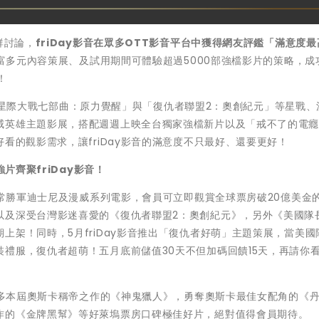
群討論，
friDay影音在眾多OTT影音平台中獲得網友評鑑「滿意度
豐富多元內容策展、及試用期間可體驗超過5000部強檔影片的策略，成
！
最新「星際大戰七部曲：原力覺醒」與「復仇者聯盟2：奧創紀元」等星戰
威英雄主題影展，搭配週週上映全台獨家強檔新片以及「戒不了的電
看的觀影需求，讓friDay影音的滿意度不只最好、還要更好！
片齊聚friDay影音！
房常勝軍迪士尼及漫威系列電影，會員可立即觀賞全球票房破20億美金
以及深受台灣影迷喜愛的《復仇者聯盟2：奧創紀元》，另外《美國隊
上架！同時，5月friDay影音推出「復仇者好萌」主題策展，當美國
禮服，復仇者超萌！五月底前儲值30天不但加碼回饋15天，再請你
奧納多本屆奧斯卡稱帝之作的《神鬼獵人》，勇奪奧斯卡最佳女配角的《
作的《金牌黑幫》等好萊塢票房口碑極佳好片，絕對值得會員期待。