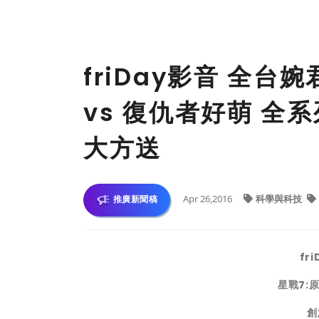
friDay影音 全台
vs 復仇者好萌 全
大方送
Apr 26,2016
科學與科技
推廣新聞稿
fri
星戰7:
創