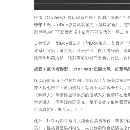
根據《OpView社群口碑資料庫》觀測台灣網路社
殊榮！
顯示friDay影音藉著搶先上架獨家新片、
家爭鳴的OTT影音市場中佔有不可取代的一席之地
英雄當道，friDay最知道！friDay影音上架
雄系列電影，還將於五月份推出「復仇者好萌」漫
徵稿拿10萬活動，絕對滿足影迷們要新、要快、要好
超新！復仇者聯盟、Star War星際大戰，好萊塢強
friDay影音五月強片如潮，即日起上架好萊塢票
際大戰七部曲：原力覺醒》等迪士尼星戰全系列，
《鋼鐵人》等橫掃全球票房的漫威系列也都將在近期
對鋼鐵人，黑寡婦離開浩克，脫下英雄制服換回西裝
仇者聯盟2：奧創紀元》！
此外，friDay影音還將上架全台票房破億、李
孩》，性格男星湯姆哈迪一人分飾兩角突破演技之