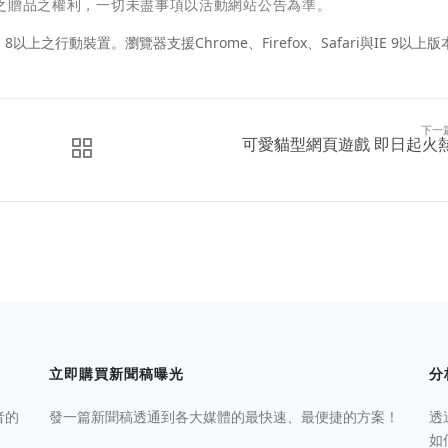
等值之贈品之權利，一切未盡事項以活動網站公告為準。
iOS 8以上之行動裝置。瀏覽器支援Chrome、Firefox、Safari與IE 9以上
下一
可愛貓型網頁遊戲 即日起火
立即購買新聞稿曝光
分
者的
發一篇新聞稿透通到各大媒體的最快速、最便捷的方案！
透
如