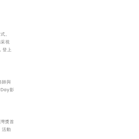
方式。
精采視
，登上
築師與
Day影
台灣獎首
。活動