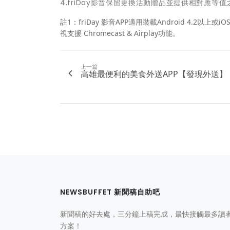
4.friDay影音保留更換活動贈品並提供相對應
註1：friDay 影音APP適用裝載Android 4.2以上或
視支援 Chromecast & Airplay功能。
上一篇
高雄最便利的美食外送APP【發現外送】
NEWSBUFFET 新聞稿自助吧
新聞稿的好去處，三分鐘上稿完成，最快接觸最多讀
方案！