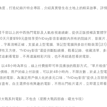
面向角度，打造紀錄片特企專區，介紹真實發生在土地上的精采故事。詳
”，精選千部以上的中西熱門電影及人氣收視連續劇，提供正版授權及繁體
天只要$199元盡情享受friDay影音影劇館內所有的院線片、影展片
擾，字幕清晰正確，支援桌上型電腦、筆記型電腦與多款行動裝置(註1
又方便。“friDay影音”還提供斷點續播、觀看記錄、收藏清單、
鬆追劇看電影，不再遺漏精彩片段，也不再錯過想看的電影。
，以48小時為單位，線上付費後即可串流播放的觀影方式。”單片租借
三種價格。用戶於線上付款後，可以於48小時內，不限次數，於桌上型
借的電影。為滿足用戶個人化的多元口味，“friDay影音”提供上百部
有盡有。自主選擇你有興趣的電影，不用出門租片還片，立即選立即
際大戰系列電影，不包含《星際大戰四部曲：曙光乍現》