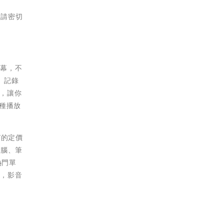
情請密切
字幕，不
、記錄
)，讓你
多種播放
”的定價
電腦、筆
熱門單
看，影音