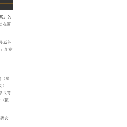
最高」的
功在百
、漫威英
癮」創意
的《星
長》、
隊長背
看《復
丹麥女