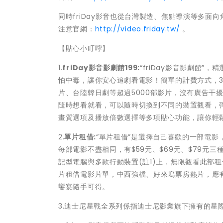
同時friDay影音也從台灣製造、焦點導演等多
注意官網：
http://video.friday.tw/
。
【貼心小叮嚀】
1.
friDay
影音影劇館199:
“friDay影音影劇館
怕中毒，讓你安心追劇看電影！簡單的計費方式，30
片、台陸韓日劇等超過5000部影片，沒有廣告干
隨時想看就看，可以隨時切換到不同的裝置觀看，彈性
畫質選項及播放倍數選擇等多項貼心功能，讓你輕
2.
單片租借:
“單片租借”是選擇自己喜歡的一部電影
每部電影不盡相同，有$59元、$69元、$79元
記型電腦與多款行動裝置(註1)上，無限觀看此部租
片租借電影片單，中西強檔、好來塢票房熱片，應
饗宴隨手可得。
3.迪士尼星戰全系列係指迪士尼影業旗下擁有的星