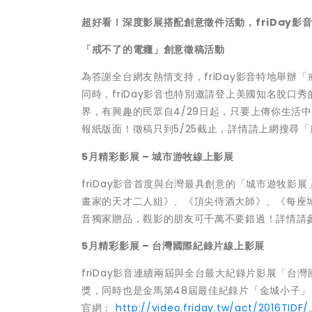
超好看！深度影展搭配創意徵件活動，friDay影
「戒不了的電癮」創意徵稿活動
為答謝全台網友熱情支持，friDay影音特地舉辦
同時，friDay影音也特別邀請登上美國知名脫口
界，有興趣的民眾自4/29日起，只要上傳你生活中
報紙版面！徵稿只到5/25截止，詳情請上網搜尋
5月精彩影展 – 城市游牧線上影展
friDay影音首度與台灣最具創意的「城市遊牧
畫家的天才二人組》、《頂尖侍酒大師》、《每座城
音獨家贈品，觀影的朋友可千萬不要錯過！詳情請
5月精彩影展 – 台灣國際紀錄片線上影展
friDay影音連續兩屆與全台最大紀錄片影展「
獎，同時也是金馬第48屆最佳紀錄片「金城小子
官網：
http://video.friday.tw/act/2016TIDF/