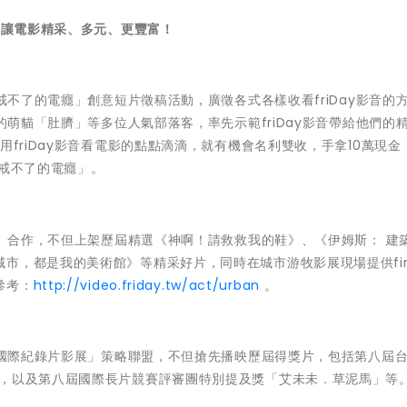
音讓電影精采、多元、更豐富！
「戒不了的電癮」創意短片徵稿活動，廣徵各式各樣收看friDay影音的
秀的萌貓「肚臍」等多位人氣部落客，率先示範friDay影音帶給他們的
用friDay影音看電影的點點滴滴，就有機會名利雙收，手拿10萬現金
「戒不了的電癮」。
影展」合作，不但上架歷屆精選《神啊！請救救我的鞋》、《伊姆斯： 建
市，都是我的美術館》等精采好片，同時在城市游牧影展現場提供fir
參考：
http://video.friday.tw/act/urban
。
台灣國際紀錄片影展」策略聯盟，不但搶先播映歷屆得獎片，包括第八屆
」，以及第八屆國際長片競賽評審團特別提及獎「艾未未．草泥馬」等
。