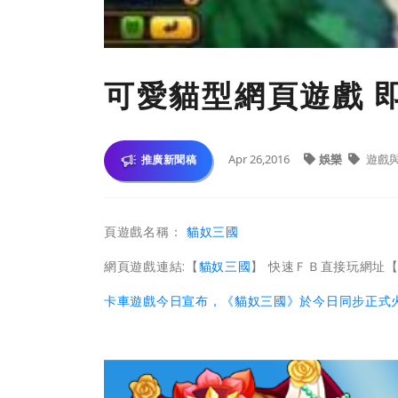
可愛貓型網頁遊戲 
Apr 26,2016
娛樂
遊戲
推廣新聞稿
頁遊戲名稱：
貓奴三國
網頁遊戲連結:【
貓奴三國
】 快速ＦＢ直接玩網址
卡車遊戲今日宣布，《貓奴三國》於今日同步正式