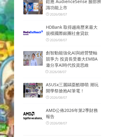
鎧應 AudienceSense 臉部辨
識功能上市
2026/08/07
HDBank 取得越南歷來最大
規模國際銀團社會貸款
2026/08/07
創智動能強化AI與經營雙軸
競爭力 投資長受臺大EMBA
邀分享AI時代投資思維
2026/08/07
ASUSx三麗鷗耍酷聯萌 潮玩
開學祭搶抱AI筆電！
2026/08/07
AMD公佈2026年第2季財務
報告
2026/08/07