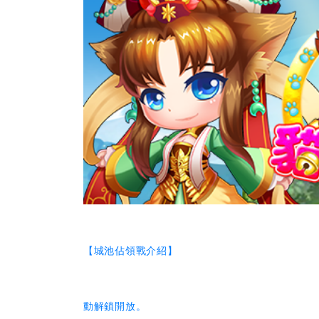
【城池佔領戰介紹】
動解鎖開放。