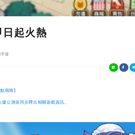
即日起火熱
與手遊
【
點我唷
】
火爆公測並同步釋出相關遊戲資訊。