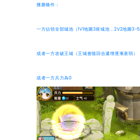
獲勝條件：
一方佔領全部城池（1V1地圖3座城池，2V2地圖3-
或者一方攻破王城（王城會隨回合遞增逐漸衰弱）
或者一方兵力為0