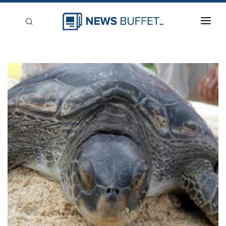
回到首頁
新聞稿分類
登入
刊登