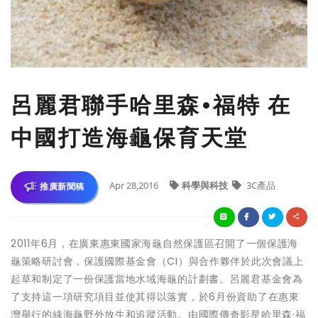
呂麗君聯手哈里森•福特 在
中國打造海龜保育天堂
Apr 28,2016
科學與科技
3C產品
推廣新聞稿
2011年6月，在廣東惠東國家海龜自然保護區召開了一個保護海
龜策略研討會，保護國際基金會（CI）與合作夥伴於此次會議上
起草和制定了一份保護當地水域海龜的計劃書。呂麗君基金會為
了支持這一項研究項目並使其得以落實，於6月份資助了在惠東
灣舉行的綠海龜野外放生和追蹤活動。由國際傳奇影星哈里森·福