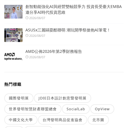
創智動能強化AI與經營雙軸競爭力 投資長受臺大EMBA
邀分享AI時代投資思維
2026/08/07
ASUSx三麗鷗耍酷聯萌 潮玩開學祭搶抱AI筆電！
2026/08/07
AMD公佈2026年第2季財務報告
2026/08/07
熱門標籤
國際發明展
JDIE日本設計創意暨發明展
世界發明智慧財產聯盟總會
SocialLab
OpView
中國文化大學
台灣發明商品促進協會
北市圖