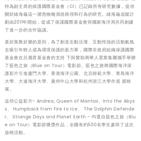
特為副主席的保護國際基金會（CI）已記錄所有研究數據，提供
關於綠海龜這一瀕危物種洄游路徑和行為的研究。綠海龜追蹤計
劃由2011年開始，促成了保護國際基金會與國家海洋局共同創建
了進一步的合作協議。
基於寓教於樂的原則，為了創造生動活潑、互動性強的活動氣氛
去吸引年輕人成為環境保護的新力軍，國際非政府組織保護國際
基金會在呂麗君基金會的支持 下與贊助商華人置業集團攜手舉辦
了藍色之旅（Blue on Tour）電影節。藍色之旅將國際海洋保
護影片引進廈門大學、香港海洋公園、北京師範大學、青島海洋
大學、大連海洋大學、廣州中山大學和杭州浙江大學作巡 迴映
展。
這些公益影片- Andrea, Queen of Mantas、Into the Abys
s、 Humpback from Fire to Ice、 The Dolphin Defende
r、 Strange Days and Planet Earth – 均選自藍色之旅（Blu
e on Tour）電影節獲獎作品，全國有約500名學生參與了这次
放映活動。