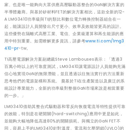
家、也是唯一能夠向大眾供應高壓驅動器整合的GaN解決方案的
半導體廠商。與基於矽材料FET的解決方案相比，這款全新的12-
A LMG3410功率級與TI的類比和數位電力轉換控制器組合在一
起，能讓設計人員開發出尺寸更小、效率及效能皆更高的設計。
這些優勢在隔離式高壓工業、電信、企業級運算和再生能源的應
用中特別重要。如需瞭解更多資訊，請參考
www.ti.com/lmg3
410-pr
-tw。
TI高壓電源解決方案副總裁Steve Lambouses表示：「透過3
百萬小時以上的可靠度測試，LMG3410讓電源設計人員能夠充滿
信心地實現GaN的無限潛能，並且透過以往無法實行的方法重新
思考他們的電源架構和系統。 奠基於TI在生產製造以及廣泛的系
統設計專業能力，全新的功率級對整個GaN市場來說是相當重要
的一步。」
LMG3410借助其整合式驅動器和零反向恢復電流等特性提供可靠
的效能，特別是在硬開關(hard-switching)應用中更是如此，
並能夠大幅地降低高達80%的開關損耗。與獨立的GaN FET不
同，容易上手的LMG3410針對溫度、電流和欠壓閉鎖(UVLO)的