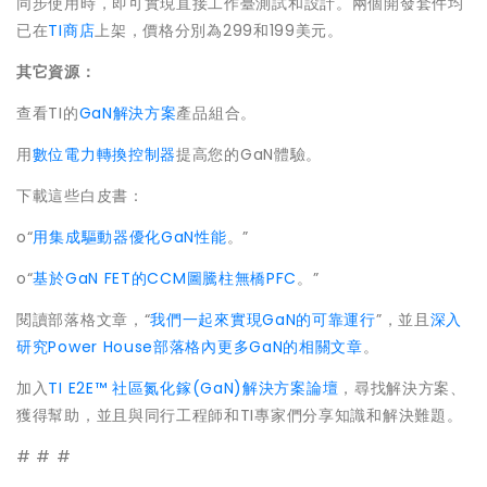
同步使用時，即可實現直接工作臺測試和設計。兩個開發套件均
已在
TI商店
上架，價格分別為299和199美元。
其它資源：
查看TI的
GaN解決方案
產品組合。
用
數位電力轉換控制器
提高您的GaN體驗。
下載這些白皮書：
o“
用集成驅動器優化GaN性能
。”
o“
基於GaN FET的CCM圖騰柱無橋PFC
。”
閱讀部落格文章，“
我們一起來實現GaN的可靠運行
”，並且
深入
研究Power House部落格內更多GaN的相關文章
。
加入
TI E2E™ 社區氮化鎵(GaN)解決方案論壇
，尋找解決方案、
獲得幫助，並且與同行工程師和TI專家們分享知識和解決難題。
# # #