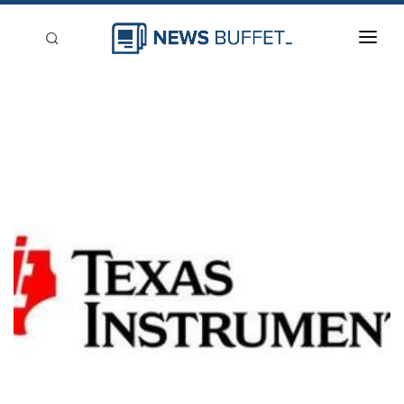
回到首頁
新聞稿分類
登入
刊登