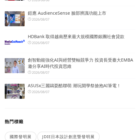
鎧應 AudienceSense 臉部辨識功能上市
2026/08/07
HDBank 取得越南歷來最大規模國際銀團社會貸款
2026/08/07
創智動能強化AI與經營雙軸競爭力 投資長受臺大EMBA
邀分享AI時代投資思維
2026/08/07
ASUSx三麗鷗耍酷聯萌 潮玩開學祭搶抱AI筆電！
2026/08/07
熱門標籤
國際發明展
JDIE日本設計創意暨發明展