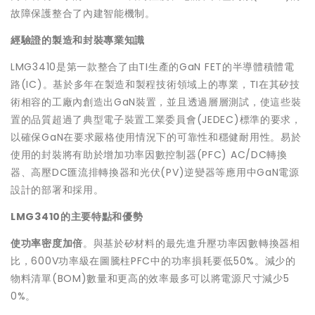
故障保護整合了內建智能機制。
經驗證的製造和封裝專業知識
LMG3410是第一款整合了由TI生產的GaN FET的半導體積體電
路(IC)。基於多年在製造和製程技術領域上的專業，TI在其矽技
術相容的工廠內創造出GaN裝置，並且透過層層測試，使這些裝
置的品質超過了典型電子裝置工業委員會(JEDEC)標準的要求，
以確保GaN在要求嚴格使用情況下的可靠性和穩健耐用性。易於
使用的封裝將有助於增加功率因數控制器(PFC) AC/DC轉換
器、高壓DC匯流排轉換器和光伏(PV)逆變器等應用中GaN電源
設計的部署和採用。
LMG3410
的主要特點和優勢
使功率密度加倍
。與基於矽材料的最先進升壓功率因數轉換器相
比，600V功率級在圖騰柱PFC中的功率損耗要低50%。減少的
物料清單(BOM)數量和更高的效率最多可以將電源尺寸減少5
0%。