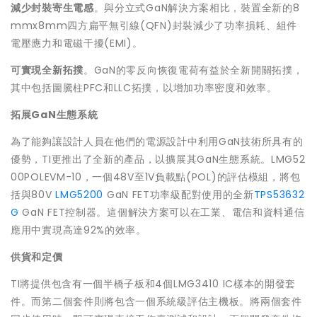
減少封裝寄生電感
。與分立式GaN解決方案相比，裝置全新的8
mmx8mm四方扁平無引線(QFN)封裝減少了功率損耗、組件
電壓應力和電磁干擾(EMI)。
可實現全新拓撲
。GaN的零反向恢復電荷有益於全新開關拓撲，
其中包括圖騰柱PFC和LLC拓撲，以增加功率密度和效率。
拓展
GaN
生態系統
為了能夠讓設計人員在他們的電源設計中利用GaN技術所具有的
優勢，TI更推出了全新的產品，以擴展其GaN生態系統。LMG52
00POLEVM-10，一個48V至1V負載點(POL)的評估模組，將包
括與80V
LMG5200
GaN FET功率級配對使用的全新
TPS53632
G
GaN FET控制器。這個解決方案可以在工業、電信和資料通信
應用中實現高達92%的效率。
供貨和定價
TI將提供包含有一個半橋子板和4個LMG3410 IC樣本的開發套
件。而第二個套件則將包含一個系統級評估主機板。將兩個套件