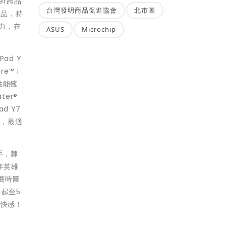
er跨品
台灣發明商品促進協會
北市圖
產品，持
實力，在
ASUS
Microchip
ad Y
e™ i
升性能擁
ter®
 Y7
能，最適
手，隸
去年英雄
賽時團
日起至5
戲快感！