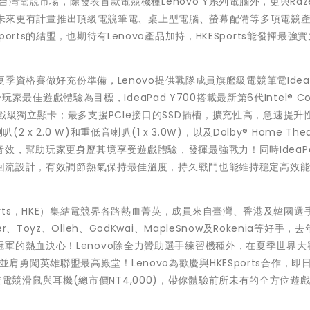
好台灣電競市場，除發表首款電競機種Lenovo Y系列電腦外，更與Raz
競電腦，未來更有計畫推出頂級電競筆電、桌上型電腦、螢幕配備等多項電競
rts的結盟，也期待有Lenovo產品加持，HKESports能發揮最強
夏季資格賽做好充份準備，Lenovo提供戰隊成員旗艦級電競筆電IdeaP
玩家最佳遊戲體驗為目標，IdeaPad Y700搭載最新第6代Intel® Cor
 DDR5遊戲級獨立顯卡；最多支援PCIe接口的SSD插槽，擴充性高，急速提
 2.0 W)和重低音喇叭(1 x 3.0W)，以及Dolby® Home Thea
，幫助玩家更身歷其境享受遊戲體驗，發揮最強戰力！同時IdeaPad
熱風回流設計，有效調節熱氣保持最佳溫度，持久戰鬥也能維持穩定高效
 Esports，HKE）集結電競界各路熱血菁英，成員來自臺灣、香港及韓國選
oyz、Olleh、GodKwai、MapleSnow及Rokenia等好手，
軍的熱血決心！Lenovo除全力贊助選手練習機種外，在夏季世界大
rts並肩勇闖英雄聯盟最高殿堂！Lenovo為歡慶與HKESports合作，即
vo專業電競滑鼠與耳機(總市價NT4,000)，帶你體驗前所未有的全方位遊