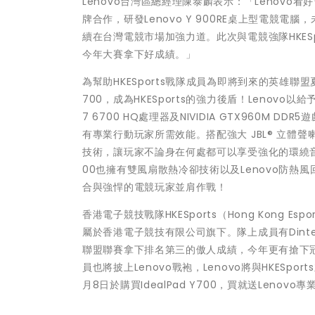
Lenovo台灣區總經理陳泰麟表示：「Lenovo看
牌合作，研發Lenovo Y 900RE桌上型電
續在台灣電競市場加強力道。此次與電競強隊HKESpo
今年大賽拿下好成績。」
為幫助HKESports戰隊成員為即將到來的英雄聯盟
700，成為HKESports的強力後盾！Lenovo以給予
7 6700 HQ處理器及NIVIDIA GTX960M
有專業行動玩家所需效能。搭配強大 JBL® 立體聲喇叭(2 x
技術，讓玩家不論身在何處都可以享受強化的環繞音效
00也擁有雙風扇散熱冷卻技術以及Lenovo防
合與強悍的電競玩家並肩作戰！
香港電子競技戰隊HKESports（Hong Kong
屬於香港電子競技有限公司旗下。隊上成員有Dinter、T
聯盟聯賽拿下排名第三的傲人成績，今年更有搶下冠
員也將披上Lenovo戰袍，Lenovo將與HKESpo
月8日於購買IdealPad Y700，買就送Leno