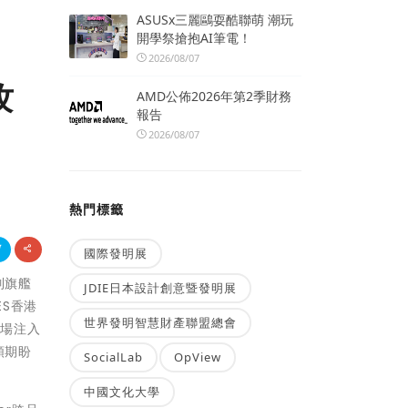
ASUSx三麗鷗耍酷聯萌 潮玩
開學祭搶抱AI筆電！
2026/08/07
攻
AMD公佈2026年第2季財務
報告
2026/08/07
熱門標籤
國際發明展
列旗艦
JDIE日本設計創意暨發明展
ES香港
世界發明智慧財產聯盟總會
市場注入
頸期盼
SocialLab
OpView
中國文化大學