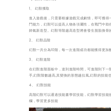
1、 幻獸獲取
進入遊戲後，只需要根據遊戲完成劇情，即可獲得
鬥能力，幻獸可以提高人物各項屬性，在戰鬥中助
帥氣新造型。幻獸等階越高造型將會發生脫胎換骨
2、 幻獸品階
幻獸一共分為10階，每一次進階成功都能獲得更
3、 幻獸進階
在幻獸進階面板中，達到進階時間，可進階到下一
手,幻獸階數越高,其變換的形態越拉風,幻獸的技能
4、 幻獸技能
高階幻獸可以通過技能書學習技能，幻獸學習技能
欄，學習更多技能