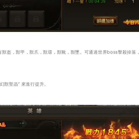
獸盔，獸甲，獸爪，獸環，獸靴，獸墜。可通過世界boss擊殺掉落
幻獸聖晶” 來進行提升。