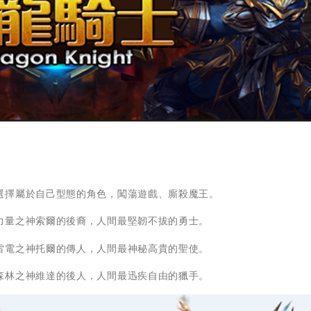
選擇屬於自己型態的角色，闖蕩遊戲、廝殺魔王。
力量之神索爾的後裔，人間最堅韌不拔的勇士。
雷電之神托爾的傳人，人間最神秘高貴的聖使。
森林之神維達的後人，人間最迅疾自由的獵手。