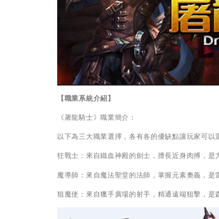
【職業系統介紹】
《屠龍騎士》職業簡介：
以下為三大職業選擇，各有各的優缺點讓玩家可以
狂戰士：來自鐵血神殿的劍士，擅長近身肉搏，是
魔導師：來自魔法聖堂的法師，掌握元素奧義，是
狙魔使：來自獵手廣場的射手，精通遠端狙擊，是