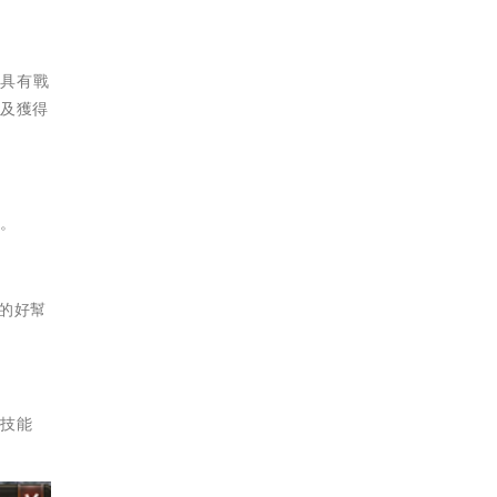
更具有戰
升及獲得
欄。
的好幫
的技能