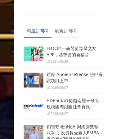
精選新聞稿
最新新聞稿
FLOC唯一基督徒專屬交友
APP，基督徒的新福音
2021/03/29
鎧應 AudienceSense 臉部辨
識功能上市
2026/08/07
HDBank 取得越南歷來最大
規模國際銀團社會貸款
2026/08/07
創智動能強化AI與經營雙軸
競爭力 投資長受臺大EMBA
邀分享AI時代投資思維