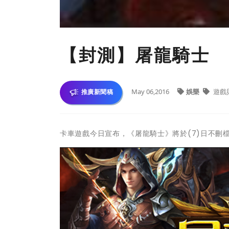
【封測】屠龍騎士 
May 06,2016
娛樂
遊戲
推廣新聞稿
卡車遊戲今日宣布，《屠龍騎士》將於(7)日不刪