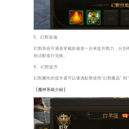
5、幻獸裝備
幻獸系統可通過穿戴裝備進一步來提升戰力，分別有
他活動進行兌換。
6、幻獸提升
幻獸屬性的提升還可以通過點擊使用“幻獸魔晶” 與“
【魔神系統介紹】