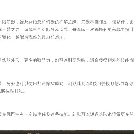
一階幻獸，從此開始您和幻獸的不解之緣。幻獸不僅僅是一個夥伴，
你一臂之力，遊戲中的幻獸分為10階，每進階一次都擁有更高戰力提
的變化，越能展現你的實力和風采。
加酷炫的外形，更多的戰鬥力，幻獸進到高階時，還會獲得額外的技能
階，另外也可以使用加速節省時間，幻獸達到2階後可變換形態,成為你
也將技壓群雄。
後在戰鬥中有一定幾率觸發這些技能。幻獸可以通過進階來獲得更多