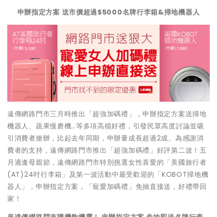
申辦指定方案 送市價超過$5000名牌行李箱&掃地機器人
遠傳網路門市三月時推出「超強加碼禮」，申辦指定方案送掃地
機器人、蔬果慢磨機…等多項高檔好禮，引發民眾高度討論並吸
引消費者搶辦，比起去年同期，申辦量成長超過2成。為感謝消
費者的支持，遠傳網路門市推出「超強加碼禮」好評第二波！五
月適逢母親節，遠傳網路門市特別挑選女性喜愛的「美國旅行者
(AT)24吋行李箱」及第一波活動中最受歡迎的「KOBOT掃地機
器人」，申辦指定方案，「寵愛加碼禮」免抽直接送，好禮帶回
家！