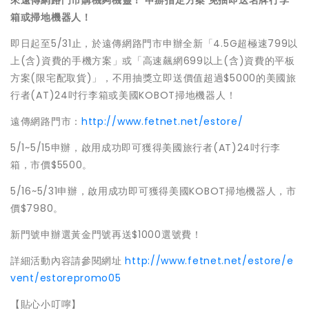
來遠傳網路門市購機夠機靈！ 申辦指定方案 免抽即送名牌行李
箱或掃地機器人！
即日起至5/31止，於遠傳網路門市申辦全新「4.5G超極速799以
上(含)資費的手機方案」或「高速飆網699以上(含)資費的平板
方案(限宅配取貨)」，不用抽獎立即送價值超過$5000的美國旅
行者(AT)24吋行李箱或美國KOBOT掃地機器人！
遠傳網路門市：
http://www.fetnet.net/estore/
5/1~5/15申辦，啟用成功即可獲得美國旅行者(AT)24吋行李
箱，市價$5500。
5/16~5/31申辦，啟用成功即可獲得美國KOBOT掃地機器人，市
價$7980。
新門號申辦選黃金門號再送$1000選號費！
詳細活動內容請參閱網址
http://www.fetnet.net/estore/e
vent/estorepromo05
【貼心小叮嚀】