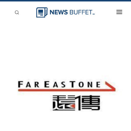
回到首頁
新聞稿分類
登入
刊登