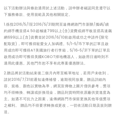
以下活動辦法與條款適用於上述活動，請申辦者確認同意遵守以
下服務條款、使用規範及其他相關規定。
1.係指2016/5/1至2016/5/31期間至遠傳網路門市新辦/攜碼/續
約綁手機並搭4.5G超極速799以上(含)資費或綁平板並搭高速飆
網699以上(含)資費並於2016/6/10前啟用成功之申請件(限宅
配取貨)，即可獲得寵愛女人加碼禮。5/1~5/15下單的訂單且啟
用成功即可獲得AT美國旅行者行李箱，5/16~5/31下單的訂單且
啟用成功即可獲得美國KOBOT掃地機器人，如啟用日逾時則不
適用此優惠。其他門市恕不享有此專案優惠辦法。
2.贈品將於活動結束後二個月內寄至帳單地址，若用戶未收到，
請於2016/7/31前通知遠傳補發，逾期視同放棄。贈品詳細內
容、規格、顏色以實物為準，網頁宣傳物上圖片僅供參考，獎項
均不得轉換、轉讓或折換現金，贈品到貨時間依原廠供貨進度為
主。如遇不可抗力之因素，遠傳網路門市保留更換其他等值獎項
之權利。 贈品均不得要求轉換或更改，一切依活動日期及規則贈
送。