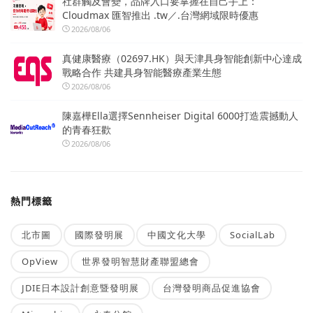
社群觸及會變，品牌入口要掌握在自己手上：
Cloudmax 匯智推出 .tw／.台灣網域限時優惠
2026/08/06
真健康醫療（02697.HK）與天津具身智能創新中心達成
戰略合作 共建具身智能醫療產業生態
2026/08/06
陳嘉樺Ella選擇Sennheiser Digital 6000打造震撼動人
的青春狂歡
2026/08/06
熱門標籤
北市圖
國際發明展
中國文化大學
SocialLab
OpView
世界發明智慧財產聯盟總會
JDIE日本設計創意暨發明展
台灣發明商品促進協會