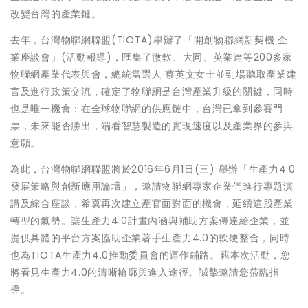
改變台灣的產業鏈。
去年，台灣物聯網聯盟(TIOTA)舉辦了「開創物聯網新契機 企
業座談會」(活動報導)，匯集了微軟、大同、英業達等200多家
物聯網產業代表與會，總統當選人 蔡英文女士並到場聽取產業建
言及進行政策交流，確定了物聯網是台灣產業升級的關鍵，同時
也是唯一機會；在全球物聯網的供應鏈中，台灣已拿到參賽門
票，未來能否勝出，端看智慧製造的實現速度以及產業界的參與
意願。
為此，台灣物聯網聯盟將於2016年6月1日(三) 舉辦「生產力4.0
發展策略與創新應用論壇」，邀請物聯網專家企業們進行專題演
講及綜合座談，希冀再次建立產官面對面的機會，延續這股產業
轉型的氣勢。讓生產力4.0計畫內涵與補助方案傳達給企業，並
提供具體的平台方案協助企業著手生產力4.0的軟硬整合，同時
也為TIOTA生產力4.0推動委員會的運作鋪路。藉本次活動，您
將看見生產力4.0的清晰輪廓與進入途徑。誠摯邀請您蒞臨指
導。