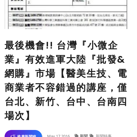
最後機會!! 台灣『小微企
業』有效進軍大陸『批發&
網購』市場【醫美生技、電
商業者不容錯過的講座，僅
台北、新竹、台中、台南四
場次】
May 17,2016
新聞
新聞時事
推廣新聞稿