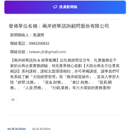
推廣新聞稿
發佈單位名稱：兩岸經華諮詢顧問股份有限公司
新聞聯絡人：黃謙閔
聯絡電話：0983206832
聯絡信箱：
taiwan.jh@gmail.com
【兩岸經華諮詢 & 經華集團】以扎根經營近廿年、扎實服務近千
家的台商企業實務經驗，領先業界精心規劃【大陸台商全方位菁英
精訓】系列課程，課程主題環環相扣，亦可單獨講授。讓學員們可
有系統了解『大陸經營管理』與『兩岸經貿操作』，並深入學習大
陸『經營.法務』、『資金.財務』、『會計.稅務』、『貿易.關
務』、『人資.勞務』、『行銷.業務』等六大環節的實務運用!
精選新聞稿
最新新聞稿