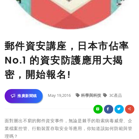
郵件資安講座，日本市佔率
No.1 的資安防護應用大揭
密，開始報名!
May 19,2016
科學與科技
3C產品
推廣新聞稿
面對層出不窮的郵件資安事件，無論是棘手的勒索病毒威脅、企
業檔案控管、行動裝置存取安全等應用，你知道該如何防範與管
理嗎？