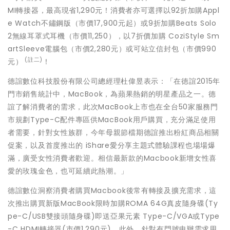
MI轉接器，最高現省1,290元！消費者亦可選擇以92折加購Appl
e Watch不鏽鋼版（市價17,900元起）或9折加購Beats Solo
2無線耳罩式耳機（市價11,250），以7折價加購 CoziStyle Sm
artSleeve電腦包（市價2,280元）或可站立信封包（市價990
(
註二
)
元）
！
德誼數位科技股份有限公司總經理杜偉昱表示：「在徳誼2015年
門市銷售統計中，MacBook，為蘋果熱銷的明星產品之一。德
誼了解消費者的需求，此次MacBook上市也在全台50家服務門
市規劃Type-C配件專區供MacBook用戶購買，充分滿足使用
者需要，針對女性族群，今年母親節檔期德誼推出粉紅商品相關
促案，以及首度推出的 iShare愛分享主題式體驗課程也場場爆
滿，廣受女性消費者歡迎。相信最新款的Macbook新增女性喜
愛的玫瑰金色，也可延續此熱潮。」
德誼數位洞察消費者購買Macbook後常有轉接及擴充需求，這
次推出購買新版MacBook限時加購ROMA 64G真皮隨身碟(Ty
pe-C/USB雙接頭隨身碟)即送亞果元素 Type-C/VGA或Type
-C HDMI轉接器(市價1,290元)。此外，針對有門號申辦需求用