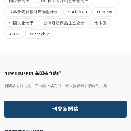
國際發明展
JDIE日本設計創意暨發明展
世界發明智慧財產聯盟總會
SocialLab
OpView
中國文化大學
台灣發明商品促進協會
北市圖
ASUS
Microchip
NEWSBUFFET 新聞稿自助吧
新聞稿的好去處，三分鐘上稿完成，最快接觸最多讀者的方案！
刊登新聞稿