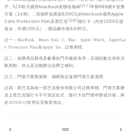
(註三)
戶，5/31前凡購買MacBook新辦或攜碼
申辦699網卡資費
方案（24期），現場即送價值8,590元的Macbook適用Apple
(註四)
Care Protection Plan及星巴克
隨行卡（內含1,000元儲
值金，市價1,100元），贈品總市值9,690元。
註一：MacBook
、Beats Solo 2、
Mac
、Apple Watch、
AppleCar
e Protection Plan
為Apple Inc. 註冊商標。
註二：加購商品顏色及數量依門市備貨為準，且德誼數位保有活
。
動異動、停止及活動辦法詮釋之權利
註三：門號方案限新辦、攜碼指定遠傳門號方案適用。
註四：星巴克為統一星巴克股份有限公司註冊商標。門號方案贈
送之星巴克隨行卡不可指定款式，隨行卡於門號申辦成功後，將
。
於2016/6/15前寄出至帳單地址