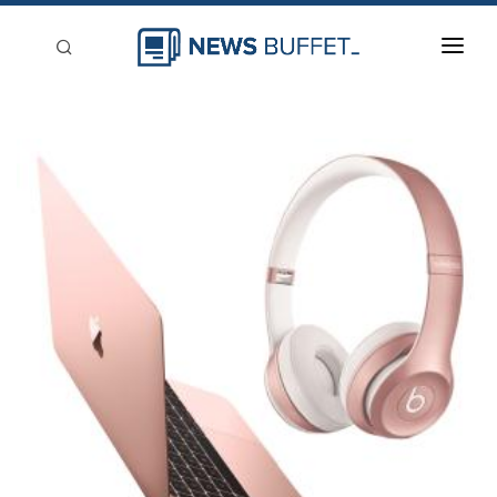
回到首頁
新聞稿分類
登入
刊登