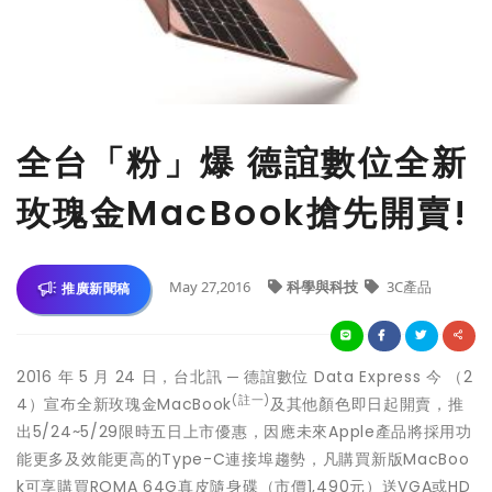
全台「粉」爆 德誼數位全新
玫瑰金MacBook搶先開賣!
May 27,2016
科學與科技
3C產品
推廣新聞稿
2016 年 5 月 24 日，台北訊 ─ 德誼數位 Data Express 今 （2
(
註一
)
4）宣布全新玫瑰金MacBook
及其他顏色即日起開賣，推
出5/24~5/29限時五日上市優惠，因應未來Apple產品將採用功
能更多及效能更高的Type-C連接埠趨勢，凡購買新版MacBoo
k可享購買ROMA 64G真皮隨身碟（市價1,490元）送VGA或HD