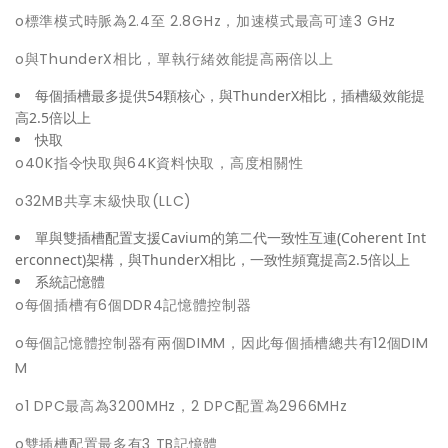
o標準模式時脈為2.4至 2.8GHz，加速模式最高可達3 GHz
o與ThunderX相比，單執行緒效能提高兩倍以上
每個插槽最多提供54顆核心，與ThunderX相比，插槽級效能提
高2.5倍以上
快取
o40K指令快取與64K資料快取，高度相關性
o32MB共享末級快取(LLC)
單與雙插槽配置支援Cavium的第二代一致性互連(Coherent Int
erconnect)架構，與ThunderX相比，一致性頻寬提高2.5倍以上
系統記憶體
o每個插槽有6個DDR4記憶體控制器
o每個記憶體控制器有兩個DIMM，因此每個插槽總共有12個DIM
M
o1 DPC最高為3200MHz，2 DPC配置為2966MHz
o雙插槽配置最多有3 TB記憶體