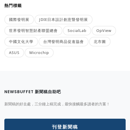
熱門標籤
國際發明展
JDIE日本設計創意暨發明展
世界發明智慧財產聯盟總會
SocialLab
OpView
中國文化大學
台灣發明商品促進協會
北市圖
ASUS
Microchip
NEWSBUFFET 新聞稿自助吧
新聞稿的好去處，三分鐘上稿完成，最快接觸最多讀者的方案！
刊登新聞稿