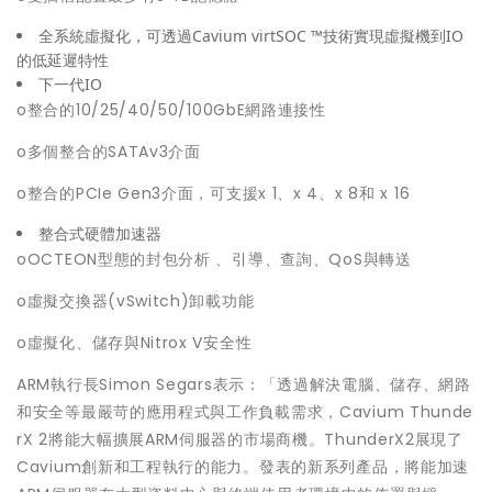
全系統虛擬化，可透過Cavium virtSOC ™技術實現虛擬機到IO
的低延遲特性
下一代IO
o整合的10/25/40/50/100GbE網路連接性
o多個整合的SATAv3介面
o整合的PCIe Gen3介面，可支援x 1、x 4、x 8和 x 16
整合式硬體加速器
oOCTEON型態的封包分析 、引導、查詢、QoS與轉送
o虛擬交換器(vSwitch)卸載功能
o虛擬化、儲存與Nitrox V安全性
ARM執行長Simon Segars表示：「透過解決電腦、儲存、網路
和安全等最嚴苛的應用程式與工作負載需求，Cavium Thunde
rX 2將能大幅擴展ARM伺服器的市場商機。ThunderX2展現了
Cavium創新和工程執行的能力。發表的新系列產品，將能加速