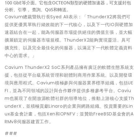
100 GbE等介面。它包含OCTEON類型的硬體加速器，可支援封包
分析、引導 、查詢、QoS和轉送。
Cavium總裁暨執行長Syed Ali表示：「ThunderX2將我們可
提供更優異單執行緒效能的下一代核心，以及下一代IO與硬體加
速器結合在一起，能為伺服器市場提供絕佳的價值主張，並大幅
擴展鎖定的伺服器市場規模。ThunderX2能夠實現靈活、具可
擴充性、以及完全最佳化的伺服器，以滿足下一代軟體定義資料
中心的需求。」
Cavium ThunderX2 SoC系列產品擁有廣泛的軟體生態系統支
援，包括從平台級系統管理和韌體到商用作業系統、以及開發環
境與應用程式。Cavium積極參與伺服器業界標準組織，包括UE
FI，並為不同領域的設計與合作夥伴提供多種參考平台。Caviu
m也展現了在開放源軟體社群的領導地位，推動上游核心支援Th
underX，並積極貢獻Linaro的企業與網路組織、投資重要的Lin
ux基金會計畫，包括Xen和OPNFV；並贊助FreeBSD基金會的A
RMv8伺服器建置工作。
###