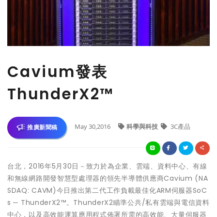
Cavium發表
ThunderX2™
May 30,2016
科學與科技
3C產品
推廣新聞稿
台北，2016年5月30日－致力於為企業、雲端、資料中心、有線
和無線網路開發智慧型處理器的領先半導體供應商Cavium (NA
SDAQ: CAVM)今日推出第二代工作負載最佳化ARM伺服器SoC
s ─ ThunderX2™。ThunderX2瞄準公共/私有雲端與電信資料
中心，以及高效能運算應用程式佈署所需的高效能、大量伺服器