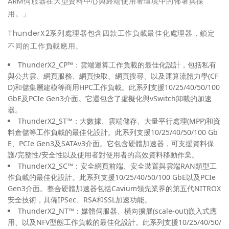
ARM伺服器在大型資料中心與終端使用者環境中的佈署與採
用。」
ThunderX2系列處理器包含四款工作負載最佳化處理器，鎖定
不同的工作負載應用。
ThunderX2_CP™：雲端運算工作負載的最佳化設計，包括私有
與公共雲、網頁服務、網頁快取、網頁搜尋、以及運算流體力學(CF
D)和儲集層建模等商用HPC工作負載。此系列支援10/25/40/50/100
GbE及PCIe Gen3介面。它還包含了虛擬化與vSwitch卸載的加速
器。
ThunderX2_ST™：大數據、雲端儲存、大量平行處理(MPP)和資
料倉儲等工作負載的最佳化設計。此系列支援10/25/40/50/100 Gb
E、PCIe Gen3及SATAv3介面。它包含硬體加速器，可支援資料保
護/完整性/安全性以及使用者對使用者的高效資料移動作業。
ThunderX2_SC™：安全網頁前端、安全裝置與雲端RAN類型工
作負載的最佳化設計。此系列支援10/25/40/50/100 GbE以及PCIe
Gen3介面。整合硬體加速器包括Cavium領先業界的第五代NITROX
安全技術，具備IPSec、RSA和SSL加速功能。
ThunderX2_NT™：媒體伺服器、橫向擴展(scale-out)嵌入式應
用、以及NFV型態工作負載的最佳化設計。此系列支援10/25/40/50/