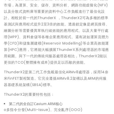
市場，為運算、安全、儲存、資料分析、網路功能虛擬化(NFV)
以及分散式資料庫等重要的資料中心工作負載進行了最佳化設
計。相較於前一代的ThunderX ，ThunderX2可為多種的標準
基測試與應用程式提升2至3倍的效能。透過鎖定像是網頁搜尋、
繪圖分析等需要優異單執行緒效能的應用程式、以及大量平行處
理(MPP)、資料倉儲等各種企業應用程式、還有諸如運算流體力
學(CFD)和儲集層建模(Reservoir Modelling)等企業高效能運
算(HPC)應用，它將能大幅擴展ThunderX系列處理器的市場應
用範圍。與下一代的傳統伺服器處理器相比，ThunderX2能以
更佳的TCO(整體擁有成本)提供足以匹敵的效能。
ThunderX2是第二代工作負載最佳化ARMv8處理器，採用14奈
米FinFET製程製造。它完全遵循ARMv8.2架構以及ARM的伺服
器基礎系統架構(SBSA)標準。
ThunderX2的重要特性包括：
第二代的全自訂Cavium ARM核心
o多指令分發(Multi-Issue)、完全亂序(OOO)