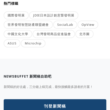
熱門標籤
國際發明展
JDIE日本設計創意暨發明展
世界發明智慧財產聯盟總會
SocialLab
OpView
中國文化大學
台灣發明商品促進協會
北市圖
ASUS
Microchip
NEWSBUFFET 新聞稿自助吧
新聞稿的好去處，三分鐘上稿完成，最快接觸最多讀者的方案！
刊登新聞稿