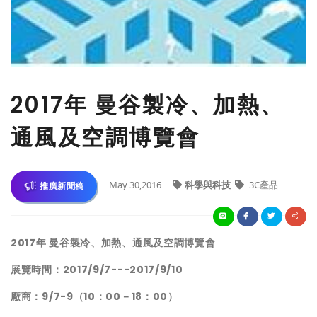
​2017年 曼谷製冷、加熱、
通風及空調博覽會
May 30,2016
科學與科技
3C產品
推廣新聞稿
2017
年
曼谷製冷
、
加熱
、
通風及空調博覽會
展覽時間：
2017/9/7---2017/9/10
廠商
：9/7-9（10：00－18：00）