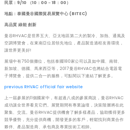
民眾
：9/10 （10：00－18：00）
地點
：
泰國曼谷國際貿易展覽中心
(BITEC)
高品質 綠能 創新
曼谷RHVAC是世界五大、亞太地區第二大的製冷、加熱、通風及
空調博覽會，在東南亞位居領先地位，產品製造過程友善環境，
讓世界更美好!
展場中有750個攤位，包括泰國180家公司以及如中國、南韓、
新加坡、德國、馬來西亞等，2017曼谷RHVAC也將結合電器電
子博覽會，提供二合一的服務，可點閱以下連結了解更多。
previous RHVAC official fair website
上一屆參展的11個國家中，有超過八成的參展商說，曼谷RHVAC
成功讓全世界看見它們。展覽期間有專業論壇，決策階層將在此
聚集、交流。曼谷RHVAC提供機會了解多樣產品，協助獲得更多
競爭優勢，充分提供商機，開發更多的客戶，輕鬆找到商業合作
夥伴、產品製造商、承包商及專業技術工程師。