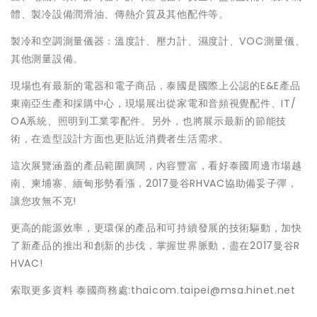
體、製冷設備潤滑油、傳熱介質及其他配件等。
製冷和空調測量儀器：溫度計、壓力計、濕度計、VOC測量儀、
其他測量設備。
現場也有最新的電器和電子商品，泰國是國際上公認的E&E產品
東南亞生產和採購中心，現場展出從家電和音頻視覺配件、IT/
OA系統、照明到工業零配件。另外，也將展示最新的節能技
術，在造型設計方面也更貼近消費者生活需求。
這次展覽涵蓋的產品範圍廣闊，內容豐富，看好泰國周邊市場越
南、柬埔寨、緬甸形勢看漲，2017曼谷RHVAC協助備妥子彈，
讓您攻無不克!
更高的能源效率，更環保的產品和可持續發展的技術驅動，加快
了新產品的推出和創新的步伐，掌握世界脈動，盡在2017曼谷R
HVAC!
索取更多資料 泰國商務處:thaicom.taipei@msa.hinet.net