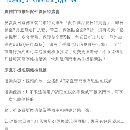
t?event_id=137592&co_type=NH
實體門市推出配件夏日特賣會
炎炎夏日遠傳直營門市特別推出「配件商品夏日特賣會」，即日
起至6月底每週日皮套、背蓋、保護貼全面66折，另有每天「指
定機型」皮套背蓋、保護貼全面5折，每週日折上加折，額外加
碼再66折(等同33折)；還有「手機包膜涼夏健檢活動」，至門
市進行預約即可享包膜健檢服務還可免費更換邊條！不限遠傳用
戶皆可來店享健檢活動，快到遠傳門市為手機換新裝！
涼夏手機包膜健檢服務
活動內容：採預約制，全省約42家直營門市有駐點包膜師
活動優惠：1. 不限遠傳用戶憑已包膜的手機或平板來門市，可享
一次包膜健檢服
務，並免費更換邊條及手機主相機鏡頭貼一張。
2. 健檢當日將包膜舊換新or更換玻璃保護貼，再享有好康優惠二
選