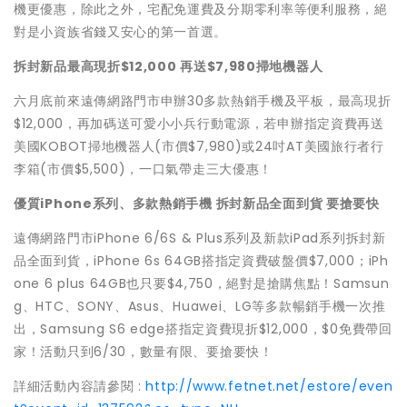
機更優惠，除此之外，宅配免運費及分期零利率等便利服務，絕
對是小資族省錢又安心的第一首選。
拆封新品最高現折$12,000 再送$7,980掃地機器人
六月底前來遠傳網路門市申辦30多款熱銷手機及平板，最高現折
$12,000，再加碼送可愛小小兵行動電源，若申辦指定資費再送
美國KOBOT掃地機器人(市價$7,980)或24吋AT美國旅行者行
李箱(市價$5,500)，一口氣帶走三大優惠！
優質iPhone系列、多款熱銷手機 拆封新品全面到貨 要搶要快
遠傳網路門市iPhone 6/6S & Plus系列及新款iPad系列拆封新
品全面到貨，iPhone 6s 64GB搭指定資費破盤價$7,000；iPh
one 6 plus 64GB也只要$4,750，絕對是搶購焦點！Samsun
g、HTC、SONY、Asus、Huawei、LG等多款暢銷手機一次推
出，Samsung S6 edge搭指定資費現折$12,000，$0免費帶回
家！活動只到6/30，數量有限、要搶要快！
詳細活動內容請參閱 :
http://www.fetnet.net/estore/even