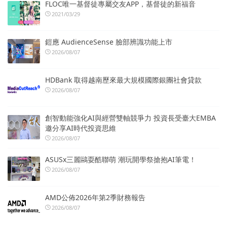
FLOC唯一基督徒專屬交友APP，基督徒的新福音
2021/03/29
鎧應 AudienceSense 臉部辨識功能上市
2026/08/07
HDBank 取得越南歷來最大規模國際銀團社會貸款
2026/08/07
創智動能強化AI與經營雙軸競爭力 投資長受臺大EMBA
邀分享AI時代投資思維
2026/08/07
ASUSx三麗鷗耍酷聯萌 潮玩開學祭搶抱AI筆電！
2026/08/07
AMD公佈2026年第2季財務報告
2026/08/07