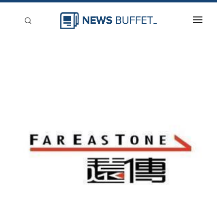
回到首頁
新聞稿分類
登入
刊登