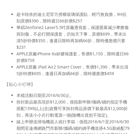
超卡哇依的迪士尼官方授權玻璃保護貼，輕巧無負擔，9H抗
刮原價$390，限時週日66折價$257
華碩Zenfone2 Laser5.5吋原廠透視套，保護螢幕減少摩擦傷
與刮傷，不必打開保護套，仍知天下事，原價$699，季末出
清5折特價$350，逢週日限時再加碼66折，限時優惠價只要
$231
APPLE原廠iPhone 6s矽膠保護套，售價$1,150，限時週日66
折價$759
APPLE原廠 iPad Air2 Smart Cover，售價$1,390，季末出清
5折特價$695，逢週日再加碼66折，限時優惠價$459
【貼心小叮嚀】
本檔活動日期至2016/6/30止。
拆封新品最高現折$12,000，係指新申辦/攜碼/續約指定手機
搭配1399以上(含)資費可享拆封商品原價下殺最高$12,000折
扣，再送小小兵行動電源一個(隨機出貨恕不指定)。
線上申辦送掃地機器人或行李箱：係指2016/6/1至2016/6/30
期間至遠傳網路門市新辦/攜碼/續約綁手機並搭4.5G新絕配79