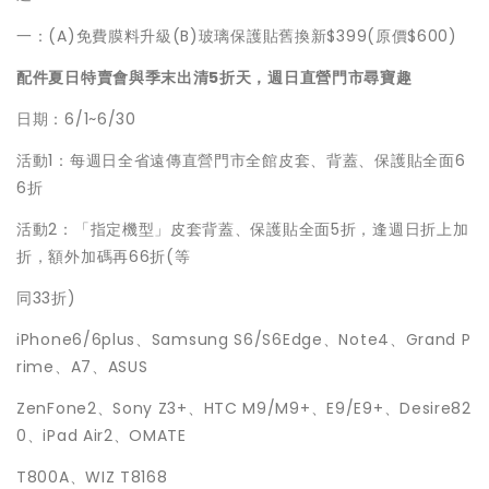
一：(A)免費膜料升級(B)玻璃保護貼舊換新$399(原價$600)
配件夏日特賣會與季末出清5折天，週日直營門市尋寶趣
日期：6/1~6/30
活動1：每週日全省遠傳直營門市全館皮套、背蓋、保護貼全面6
6折
活動2：「指定機型」皮套背蓋、保護貼全面5折，逢週日折上加
折，額外加碼再66折(等
同33折)
iPhone6/6plus、Samsung S6/S6Edge、Note4、Grand P
rime、A7、ASUS
ZenFone2、Sony Z3+、HTC M9/M9+、E9/E9+、Desire82
0、iPad Air2、OMATE
T800A、WIZ T8168