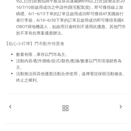
9以上(含)資費或綁平板並搭高速飆網699以上(含)資費並於20
16/7/10前啟用成功之申請件(限宅配取貨)，即可獲得線上加
碼禮。6/1~6/15下單的訂單且啟用成功即可獲得AT美國旅行
者行李箱，6/16~6/30下單的訂單且啟用成功即可獲得美國K
OBOT掃地機器人，如啟用日逾時則不適用此優惠。其他門市
恕不享有此專案優惠辦法。
【貼心小叮嚀】門市配件特賣會
數量有限，庫存以門市為主。
活動內容/配件價格/款式/顏色/配備/數量以門市現場銷售為
主。
活動無法與其他優惠活動合併使用，遠傳電信保留活動修改、
終止之權利。