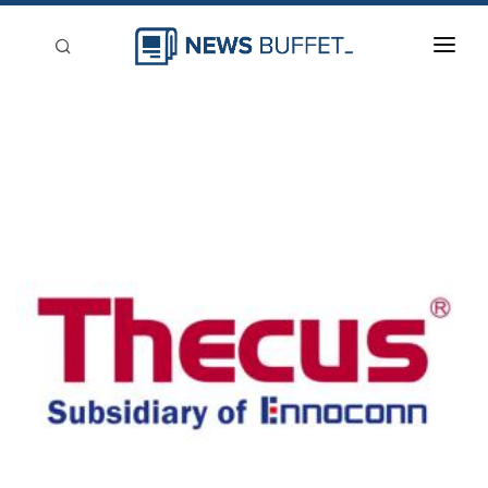
回到首頁
新聞稿分類
登入
刊登