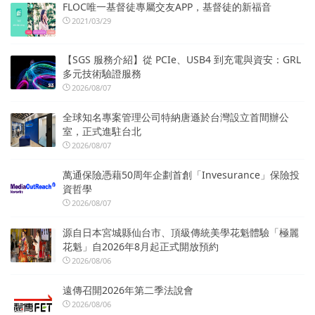
FLOC唯一基督徒專屬交友APP，基督徒的新福音
2021/03/29
【SGS 服務介紹】從 PCIe、USB4 到充電與資安：GRL
多元技術驗證服務
2026/08/07
全球知名專案管理公司特納唐遜於台灣設立首間辦公
室，正式進駐台北
2026/08/07
萬通保險憑藉50周年企劃首創「Invesurance」保險投
資哲學
2026/08/07
源自日本宮城縣仙台市、頂級傳統美學花魁體驗「極麗
花魁」自2026年8月起正式開放預約
2026/08/06
遠傳召開2026年第二季法說會
2026/08/06