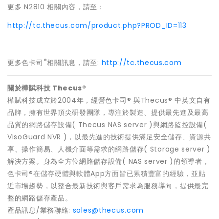
更多 N2810 相關內容，請至：
http://tc.thecus.com/product.php?PROD_ID=113
®
更多色卡司
相關訊息，請至:
http://tc.thecus.com
關於樺賦科技
Thecus®
樺賦科技成立於2004年，經營色卡司® 與Thecus® 中英文自有
品牌，擁有世界頂尖研發團隊，專注於製造、提供最先進及最高
品質的網路儲存設備( Thecus NAS server )與網路監控設備(
VisoGuard NVR )，以最先進的技術提供滿足安全儲存、資源共
享、操作簡易、人機介面等需求的網路儲存( Storage server )
解決方案。身為全方位網路儲存設備( NAS server )的領導者，
色卡司®在儲存硬體與軟體App方面皆已累積豐富的經驗，並貼
近市場趨勢，以整合最新技術與客戶需求為服務導向，提供最完
整的網路儲存產品。
產品訊息/業務聯絡:
sales@thecus.com