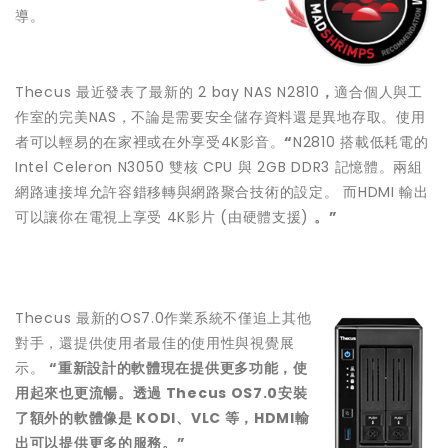
導。
Thecus 最近發表了最新的 2 bay NAS N2810
，
適合個人與工
作室的完美NAS，不論是需要安全儲存資料還是異地存取。使用
者可以輕易的在家裡或在外享受4K影音。
“
N2810 搭載低耗電的
Intel Celeron N3050 雙核 CPU 與 2GB DDR3 記憶體。兩組
網路連接埠允許容錯移轉與網路聚合技術的設定。 而HDMI 輸出
可以讓你在電視上享受 4K影片 (由硬體支援)
。
”
Thecus 最新的OS7.0作業系統不僅追上其他
對手，還提供使用者最佳的使用性與視覺展
示。
“
重新設計的軟體現在提供更多功能
，
使
用起來也更流暢。透過
Thecus OS7.0
安裝
了額外的軟體像是
KODI
、
VLC
等
，
HDMI
輸
出可以提供更多的服務
。
”