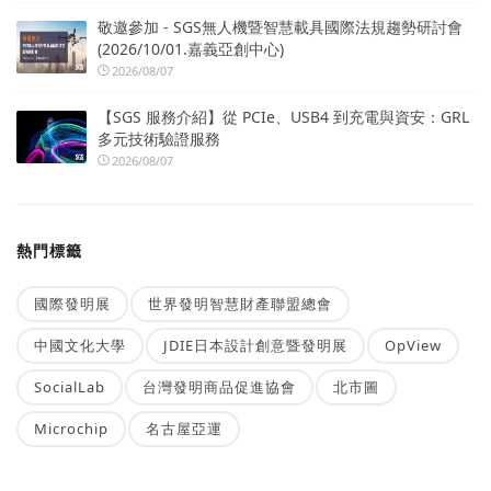
敬邀參加 - SGS無人機暨智慧載具國際法規趨勢研討會
(2026/10/01.嘉義亞創中心)
2026/08/07
【SGS 服務介紹】從 PCIe、USB4 到充電與資安：GRL
多元技術驗證服務
2026/08/07
熱門標籤
國際發明展
世界發明智慧財產聯盟總會
中國文化大學
JDIE日本設計創意暨發明展
OpView
SocialLab
台灣發明商品促進協會
北市圖
Microchip
名古屋亞運