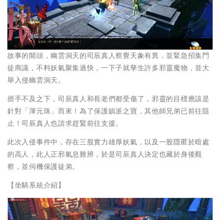
故事的開頭，幽雲洞天的司辰真人察覺天象有異，並緊急招集門
徒商議，不料妖氣聚集過快，一下子就孳生許多邪靈魔物，並大
舉入侵幽雲洞天。
措手不及之下，司辰真人和長老們都受傷了，邪靈的目標應該是
針對「渾元珠」而來！為了保護鎮派之寶，其他師兄弟已前往阻
止！司辰真人也請求趕緊前往支援。
此次入侵事件中，存在三股實力雄厚妖氣，以及一股隱匿於暗處
的高人，此人正邪氣息難辨，於是司辰真人決定也藏於身後觀
察，並伺機保護徒弟。
【坐騎系統介紹】