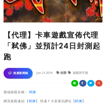
【代理】卡車遊戲宣佈代理
「弒佛」並預計24日封測起
跑
Jun 21,2016
娛樂
遊戲與手遊
推廣新聞稿
微端遊戲名稱：
弒佛
網頁遊戲連結:【
弒佛
】 快速ＦＢ直接玩網址【
弒佛
】