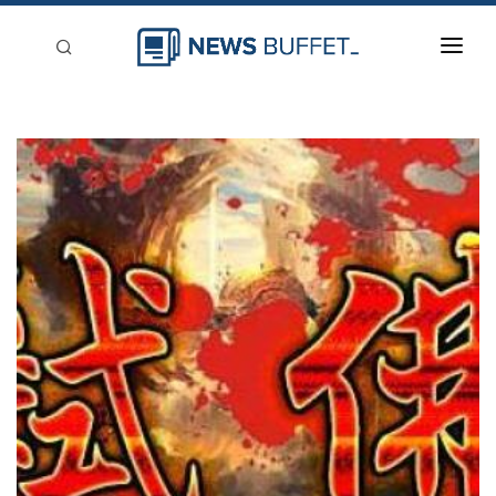
回到首頁
新聞稿分類
登入
刊登