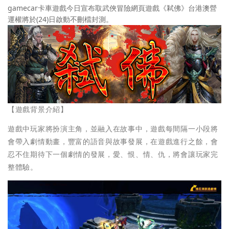
gamecar卡車遊戲今日宣布取武俠冒險網頁遊戲《弒佛》台港澳營
運權將於(24)日啟動不刪檔封測。
【遊戲背景介紹】
遊戲中玩家將扮演主角，並融入在故事中，遊戲每間隔一小段將
會帶入劇情動畫，豐富的語音與故事發展，在遊戲進行之餘，會
忍不住期待下一個劇情的發展，愛、恨、情、仇，將會讓玩家完
整體驗。