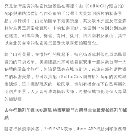
究竟台灣最夯的私密旅遊景點在哪裡？由《SelfieCity潮自拍》
App與網路溫度計合作公布的「台灣十大美如明信片的私密景
點」排行榜中，由
藍晒圖
拿下最美寶座，其次
淡水夕照
及
忘憂森
林
皆為民眾經常收藏與打卡的私密景點，第四到七名則分別為
綠
色隧道、司馬庫斯、梅嶺、青田、愛河、四四南村及象山
，其中
以台北與台南的私密美景最受大眾喜愛拍照留念。
除了山河美景，在微旅行的興起下，特色街道或村落也成為民眾
愛拍的口袋名單。美圖建議民眾可趁暑假安排一趟探索台灣十大
秘境的環島小旅行，無論是隱身在城市街道，或遠在郊外遺世獨
立的私密美景，都可以搭配《SelfieCity潮自拍》App的各式城
市濾鏡，讓非攝影玩家的一般民眾，也能有機會拍下自己專屬的
明信片美景，人人皆可成為攝影大師，將整個城市化身個人專屬
的攝影棚！
去年行動列印達100萬張 桃園華龍門市榮登全台最愛拍照列印據
點
隨著行動浪潮興盛，7-ELEVEN表示，ibon APP行動列印服務每