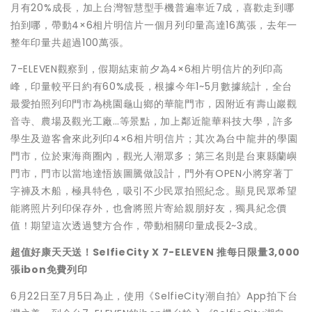
月有20%成長，加上台灣智慧型手機普遍率近7成，喜歡走到哪
拍到哪，
帶動4×6相片明信片一個月列印量高達16萬張，去年一
整年印量共超過100萬張
。
7-ELEVEN觀察到，假期結束前夕為4×6相片明信片的列印高
峰，印量較平日約有60%成長，根據今年1~5月數據統計，全台
最愛拍照列印門市為桃園龜山鄉的
華龍門市
，因附近有壽山巖觀
音寺、農場及觀光工廠…等景點，加上鄰近龍華科技大學，許多
學生及遊客會來此列印4×6相片明信片；其次為台中龍井的
學園
門市
，位於東海商圈內，觀光人潮眾多；第三名則是台東縣
蘭嶼
門市
，門市以當地達悟族圖騰做設計，門外有OPEN小將穿著丁
字褲及木船，極具特色，吸引不少民眾拍照紀念。顯見民眾希望
能將照片列印保存外，也會將照片寄給親朋好友，獨具紀念價
值！期望這次透過雙方合作，帶動相關印量成長2~3成。
超值好康天天送！SelfieCity X 7-ELEVEN 推每日限量3,000
張ibon免費列印
6月22日至7月5日為止，使用《SelfieCity潮自拍》App拍下台