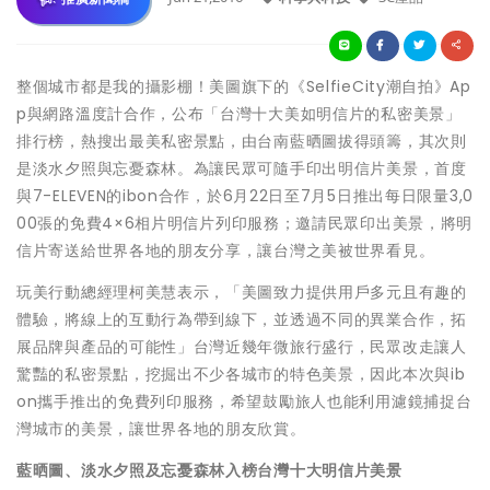
整個城市都是我的攝影棚！美圖旗下的《SelfieCity潮自拍》Ap
p與網路溫度計合作，公布「台灣十大美如明信片的私密美景」
排行榜，熱搜出最美私密景點，由台南藍晒圖拔得頭籌，其次則
是淡水夕照與忘憂森林。為讓民眾可隨手印出明信片美景，首度
與7-ELEVEN的ibon合作，於6月22日至7月5日推出每日限量3,0
00張的免費
4×6相片明信片列印服務
；邀請民眾印出美景，將明
信片寄送給世界各地的朋友分享，讓台灣之美被世界看見。
玩美行動總經理柯美慧表示，「美圖致力提供用戶多元且有趣的
體驗，將線上的互動行為帶到線下，並透過不同的異業合作，拓
展品牌與產品的可能性」台灣近幾年微旅行盛行，民眾改走讓人
驚豔的私密景點，挖掘出不少各城市的特色美景，因此本次與ib
on攜手推出的免費列印服務，希望鼓勵旅人也能利用濾鏡捕捉台
灣城市的美景，讓世界各地的朋友欣賞。
藍晒圖、淡
水夕照及忘憂森林入榜台灣十大明信片美景