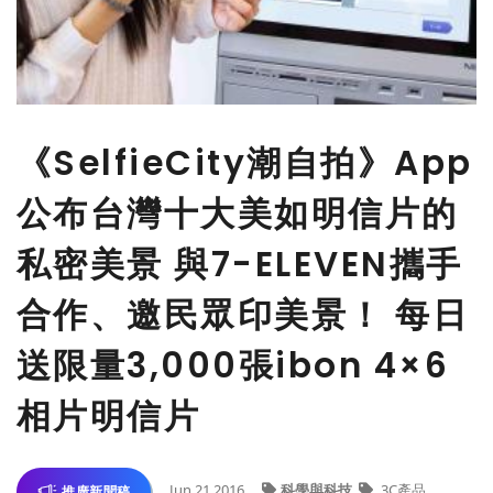
《SelfieCity潮自拍》App
公布台灣十大美如明信片的
私密美景 與7-ELEVEN攜手
合作、邀民眾印美景！ 每日
送限量3,000張ibon 4×6
相片明信片
Jun 21,2016
科學與科技
3C產品
推廣新聞稿