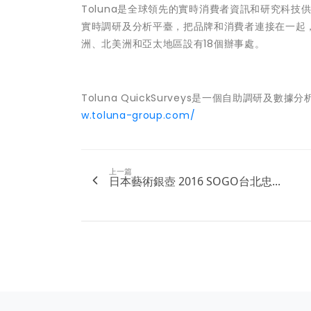
Toluna
是全球領先的實時消費者資訊和研究科技
實時調研及分析平臺，把品牌和消費者連接在一起
洲、北美洲和亞太地區設有
18
個辦事處。
Toluna QuickSurveys是一個自助調研及數據分
w.toluna-group.com/
上一篇
日本藝術銀壺 2016 SOGO台北忠...