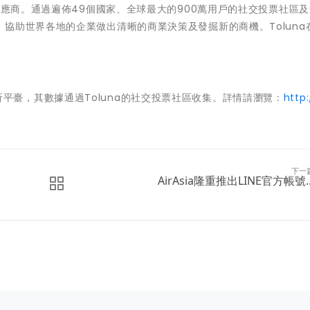
供應商。通過遍佈
49
個國家、全球最大的
900
萬用戶的社交投票社區及
，協助世界各地的企業做出清晰的商業決策及發掘新的商機。
Toluna
析
平臺，其數據通過
Toluna
的社交投票社區收集。
詳情請瀏覽：
http
下一
AirAsia隆重推出LINE官方帳號..