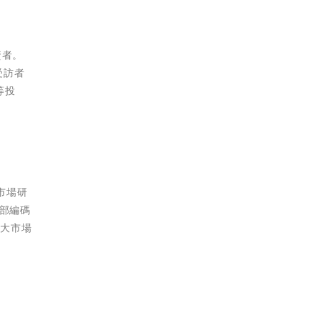
資者。
受訪者
等投
市場研
面部編碼
十大市場