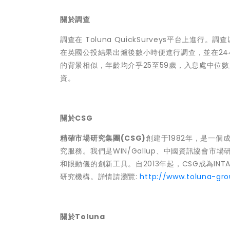
關於調查
調查在 Toluna QuickSurveys平台上進
在英國公投結果出爐後數小時便進行調查，並在2
的背景相似，年齡均介乎25至59
歲，入息
處
中位數
資。
關於
CSG
精確市場研究集團
(CSG)
創建于1982年，是一
究服務。我們是WIN/Gallup、中國資訊協會
和眼動儀的創新工具。自2013年起，CSG成為INT
研究機構。
詳情請瀏覽
:
http://www.toluna-gr
關於
Toluna