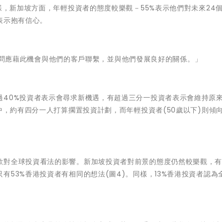
樣，新加坡方面，年輕投資者的態度較樂觀－55%表示他們對未來24
表示抱有信心。
「財務顧問應藉此機會與他們的客戶聯繫，並與他們發展良好的關係。」
過40%投資者表示會尋求新機遇，有超過三分一投資者表示會維持原
中，
約有四分一人打算擱置投資計劃
，而年輕投資者
(
50
歲以下)則傾
歐對全球投資看法的影響。新加坡投資者對前景的態度仍然較樂觀，有
有53%香港投資者有相同的想法(圖4)。同樣，13%香港投資者認為