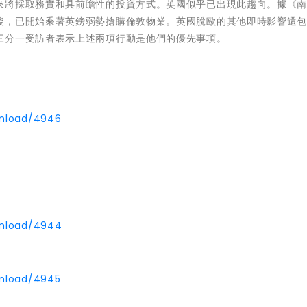
來將採取
務實和具前瞻性的投資方式。英國似乎已出現此趨向。據《
後，已開始乘著英鎊弱勢搶購倫敦物業。英國脫歐的其他即時影響還
三分一受訪者表示上述兩項行動是他們的優先事項。
wnload/4946
wnload/4944
wnload/4945