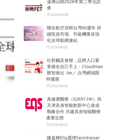
遠傳召開2026年第二季法說
會
2026/08/06
聯合航空深耕台灣40週年 持
續投資市場、升級機隊並強
化全球航網連結
2026/08/06
社群觸及會變，品牌入口要
掌握在自己手上：Cloudmax
匯智推出 .tw／.台灣網域限
時優惠
2026/08/06
真健康醫療（02697.HK）與
天津具身智能創新中心達成
戰略合作 共建具身智能醫療
產業生態
2026/08/06
陳嘉樺Ella選擇Sennheiser