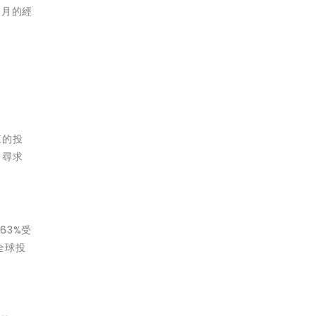
個月的經
來的投
向
尋求
63%受
全球投