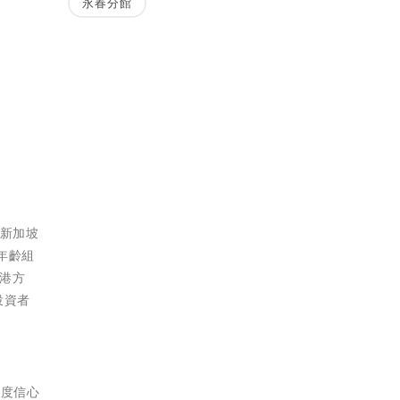
永春分館
於新加坡
年齡組
港方
投資者
適度信心