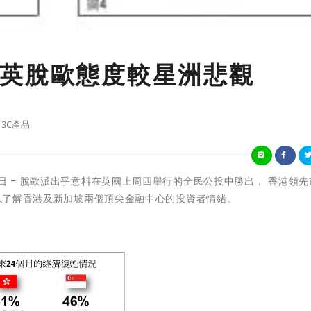
英脫歐態度較星洲悲觀
3C產品
月28日 - 脫歐派出乎意料在英國上周四舉行的全民公投中勝出， 香港領
，以了解香港及新加坡兩個頂尖金融中心的投資者情緒。