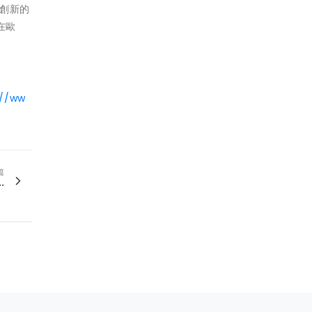
創新的
在歐
://ww
篇
.