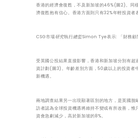
香港的經濟會復甦，不及新加坡的46%(圖2)。同
濟復甦抱有信心。香港方面則只有32%年輕投資者
CSG
市場
研究
執行
總監
Simon Tye表示: 
受英國公投結果直接影響，香港和新加坡分別有超
資計劃(圖3)。年齡差別方面，50
歲以上的投資者
新機遇。
兩地調查結果另一出現顯著區別的地方，是英國脫
訪者認為全球投資機遇將維持不變或有所改善，惟只
資會急劇減少，高於新加坡的8%。