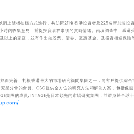
行。調查以網上隨機抽樣方式進行，共訪問211名香港投資者及225名新加坡投
4小時內收集意見，捕捉投資者在事後的實時情緒。兩項調查中，獲選
及以上的家
庭，並有作
出
如股票、債券、互惠基金、及投資相連保險
個成熟而完善、扎根香港最大的市場研究顧問集團之一，向客戶提供綜合
市場研究業分會的會員。CSG提供全方位的研究方法和解決方案，包括像
AGE集團的成員, INTAGE是日本領先的市場研究集團，並躋身於全球
oup.com/